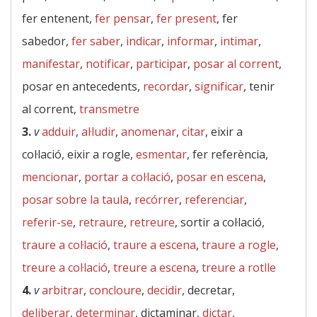
fer entenent,
fer pensar
,
fer present
, fer
sabedor,
fer saber
,
indicar
,
informar
,
intimar
,
manifestar
,
notificar
,
participar
,
posar al corrent
,
posar en antecedents,
recordar
,
significar
, tenir
al corrent,
transmetre
3.
v
adduir
,
al·ludir
,
anomenar
,
citar
, eixir a
col·lació, eixir a rogle,
esmentar
, fer referència,
mencionar
,
portar a col·lació
,
posar en escena
,
posar sobre la taula
,
recórrer
,
referenciar
,
referir-se
,
retraure
,
retreure
, sortir a col·lació,
traure a col·lació
,
traure a escena
,
traure a rogle
,
treure a col·lació
,
treure a escena
,
treure a rotlle
4.
v
arbitrar
,
concloure
,
decidir
, decretar,
deliberar
,
determinar
, dictaminar,
dictar
,