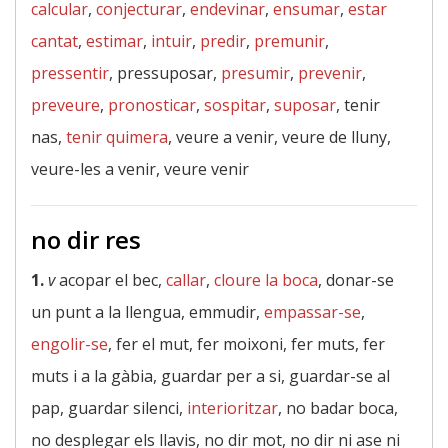
calcular
,
conjecturar
,
endevinar
,
ensumar
,
estar
cantat
,
estimar
,
intuir
,
predir
,
premunir
,
pressentir
, pressuposar,
presumir
,
prevenir
,
preveure
,
pronosticar
,
sospitar
,
suposar
, tenir
nas,
tenir quimera
, veure a venir, veure de lluny,
veure-les a venir, veure venir
no dir res
1.
v
acopar el bec,
callar
,
cloure la boca
, donar-se
un punt a la llengua, emmudir,
empassar-se
,
engolir-se
, fer el mut, fer moixoni, fer muts, fer
muts i a la gàbia, guardar per a si, guardar-se al
pap, guardar silenci,
interioritzar
, no badar boca,
no desplegar els llavis, no dir mot, no dir ni ase ni