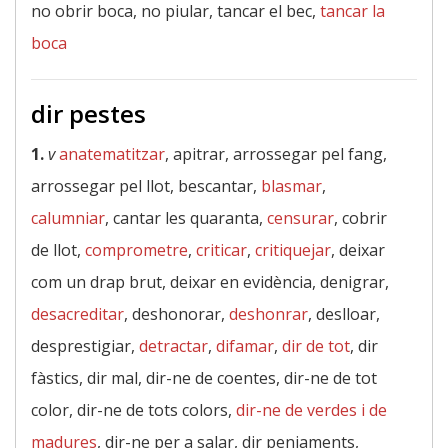
no obrir boca, no piular, tancar el bec,
tancar la
boca
dir pestes
1.
v
anatematitzar
, apitrar, arrossegar pel fang,
arrossegar pel llot, bescantar,
blasmar
,
calumniar
, cantar les quaranta,
censurar
, cobrir
de llot,
comprometre
,
criticar
,
critiquejar
, deixar
com un drap brut, deixar en evidència, denigrar,
desacreditar
, deshonorar,
deshonrar
, deslloar,
desprestigiar,
detractar
,
difamar
,
dir de tot
, dir
fàstics, dir mal, dir-ne de coentes, dir-ne de tot
color, dir-ne de tots colors,
dir-ne de verdes i de
madures
, dir-ne per a salar, dir penjaments,