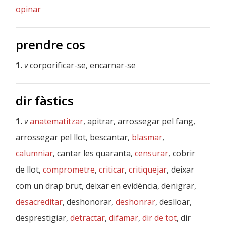
opinar
prendre cos
1.
v
corporificar-se, encarnar-se
dir fàstics
1.
v
anatematitzar
, apitrar, arrossegar pel fang,
arrossegar pel llot, bescantar,
blasmar
,
calumniar
, cantar les quaranta,
censurar
, cobrir
de llot,
comprometre
,
criticar
,
critiquejar
, deixar
com un drap brut, deixar en evidència, denigrar,
desacreditar
, deshonorar,
deshonrar
, deslloar,
desprestigiar,
detractar
,
difamar
,
dir de tot
, dir