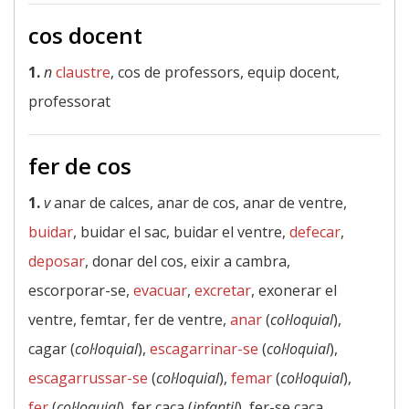
cos docent
1.
n
claustre
, cos de professors, equip docent,
professorat
fer de cos
1.
v
anar de calces, anar de cos, anar de ventre,
buidar
, buidar el sac, buidar el ventre,
defecar
,
deposar
, donar del cos, eixir a cambra,
escorporar-se,
evacuar
,
excretar
, exonerar el
ventre, femtar, fer de ventre,
anar
(
col·loquial
),
cagar (
col·loquial
),
escagarrinar-se
(
col·loquial
),
escagarrussar-se
(
col·loquial
),
femar
(
col·loquial
),
fer
(
col·loquial
), fer caca (
infantil
), fer-se caca