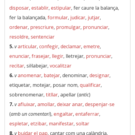
disposar
,
establir
,
estipular
, fer caure la balança,
fer la balançada,
formular
,
judicar
,
jutjar
,
ordenar
,
prescriure
,
promulgar
,
pronunciar
,
resoldre
,
sentenciar
5.
v
articular
,
confegir
,
declamar
,
emetre
,
enunciar
,
frasejar
,
llegir
, lletrejar,
pronunciar
,
recitar
, sil·labejar,
vocalitzar
6.
v
anomenar
,
batejar
, denominar,
designar
,
etiquetar, motejar, posar nom,
qualificar
,
sobrenomenar,
titllar
, apellar (
antic
)
7.
v
afluixar
,
amollar
,
deixar anar
,
despenjar-se
(
amb un comentari
),
engaltar
,
entaferrar
,
espletar
,
etzibar
,
manifestar
,
soltar
8.
v
buidar el pap
, cantar com una calàndria,