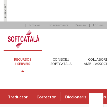
Notícies
Esdeveniments
Premsa
Fòrums
RECURSOS
CONEIXEU
COL·LABOR
I SERVEIS
SOFTCATALÀ
AMB L'ASSOCI
Traductor
Corrector
Diccionaris
Eines