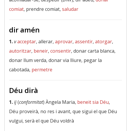
comiat
, prendre comiat,
saludar
dir amén
1.
v
acceptar
, allerar,
aprovar
,
assentir
,
atorgar
,
autoritzar
,
beneir
,
consentir
, donar carta blanca,
donar llum verda, donar via lliure, pegar la
cabotada,
permetre
Déu dirà
1.
ij
(
conformitat
) Àngela Maria,
beneït sia Déu
,
Déu proveirà, no res i avant, que sigui el que Déu
vulgui, serà el que Déu voldrà