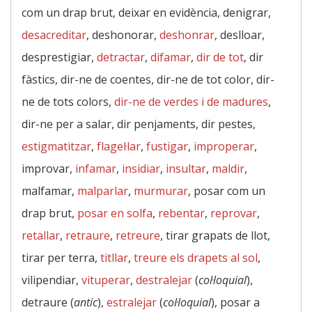
com un drap brut, deixar en evidència, denigrar,
desacreditar
, deshonorar,
deshonrar
, deslloar,
desprestigiar,
detractar
,
difamar
,
dir de tot
, dir
fàstics, dir-ne de coentes, dir-ne de tot color, dir-
ne de tots colors,
dir-ne de verdes i de madures
,
dir-ne per a salar, dir penjaments, dir pestes,
estigmatitzar
,
flagel·lar
,
fustigar
,
improperar
,
improvar,
infamar
,
insidiar
,
insultar
,
maldir
,
malfamar,
malparlar
,
murmurar
, posar com un
drap brut,
posar en solfa
,
rebentar
,
reprovar
,
retallar
,
retraure
,
retreure
, tirar grapats de llot,
tirar per terra,
titllar
,
treure els drapets al sol
,
vilipendiar,
vituperar
,
destralejar
(
col·loquial
),
detraure (
antic
),
estralejar
(
col·loquial
), posar a