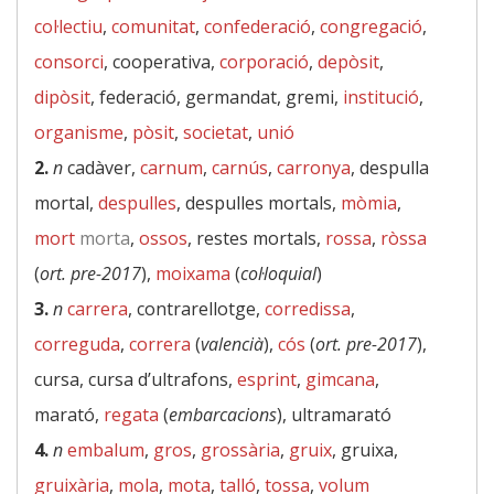
col·lectiu
,
comunitat
,
confederació
,
congregació
,
consorci
, cooperativa,
corporació
,
depòsit
,
dipòsit
, federació, germandat, gremi,
institució
,
organisme
,
pòsit
,
societat
,
unió
2.
n
cadàver,
carnum
,
carnús
,
carronya
, despulla
mortal,
despulles
, despulles mortals,
mòmia
,
mort
morta
,
ossos
, restes mortals,
rossa
,
ròssa
(
ort. pre-2017
),
moixama
(
col·loquial
)
3.
n
carrera
, contrarellotge,
corredissa
,
correguda
,
correra
(
valencià
),
cós
(
ort. pre-2017
),
cursa, cursa d’ultrafons,
esprint
,
gimcana
,
marató,
regata
(
embarcacions
), ultramarató
4.
n
embalum
,
gros
,
grossària
,
gruix
, gruixa,
gruixària
,
mola
,
mota
,
talló
,
tossa
,
volum