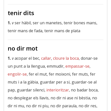
tenir dits
1.
v
ser hàbil, ser un manetes, tenir bones mans,
tenir mans de fada, tenir mans de plata
no dir mot
1.
v
acopar el bec,
callar
,
cloure la boca
, donar-se
un punt a la llengua, emmudir,
empassar-se
,
engolir-se
, fer el mut, fer moixoni, fer muts, fer
muts i a la gàbia, guardar per a si, guardar-se al
pap, guardar silenci,
interioritzar
, no badar boca,
no desplegar els llavis, no dir ni ase ni bèstia, no
dir ni mu, no dir ni piu, no dir paraula, no dir res,