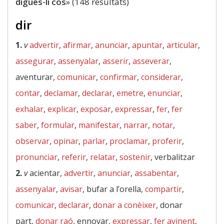
digues-li cos
» (148 resultats)
dir
1.
v
advertir
,
afirmar
,
anunciar
,
apuntar
,
articular
,
assegurar
,
assenyalar
,
asserir
,
asseverar
,
aventurar,
comunicar
,
confirmar
,
considerar
,
contar
,
declamar
,
declarar
,
emetre
,
enunciar
,
exhalar
,
explicar
,
exposar
,
expressar
,
fer
,
fer
saber
,
formular
,
manifestar
,
narrar
,
notar
,
observar
,
opinar
,
parlar
,
proclamar
,
proferir
,
pronunciar
,
referir
,
relatar
,
sostenir
, verbalitzar
2.
v
acientar,
advertir
,
anunciar
,
assabentar
,
assenyalar
,
avisar
, bufar a l’orella,
compartir
,
comunicar
,
declarar
,
donar a conèixer
, donar
part,
donar raó
, ennovar,
expressar
,
fer avinent
,