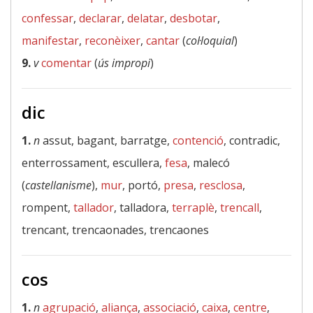
confessar
,
declarar
,
delatar
,
desbotar
,
manifestar
,
reconèixer
,
cantar
(
col·loquial
)
9.
v
comentar
(
ús impropi
)
dic
1.
n
assut, bagant, barratge,
contenció
, contradic,
enterrossament, escullera,
fesa
, malecó
(
castellanisme
),
mur
, portó,
presa
,
resclosa
,
rompent,
tallador
, talladora,
terraplè
,
trencall
,
trencant, trencaonades, trencaones
cos
1.
n
agrupació
,
aliança
,
associació
,
caixa
,
centre
,