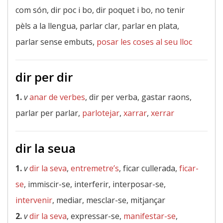
com són, dir poc i bo, dir poquet i bo, no tenir
pèls a la llengua, parlar clar, parlar en plata,
parlar sense embuts,
posar les coses al seu lloc
dir per dir
1.
v
anar de verbes
, dir per verba, gastar raons,
parlar per parlar,
parlotejar
,
xarrar
,
xerrar
dir la seua
1.
v
dir la seva
,
entremetre’s
, ficar cullerada,
ficar-
se
, immiscir-se, interferir, interposar-se,
intervenir
, mediar, mesclar-se, mitjançar
2.
v
dir la seva
, expressar-se,
manifestar-se
,