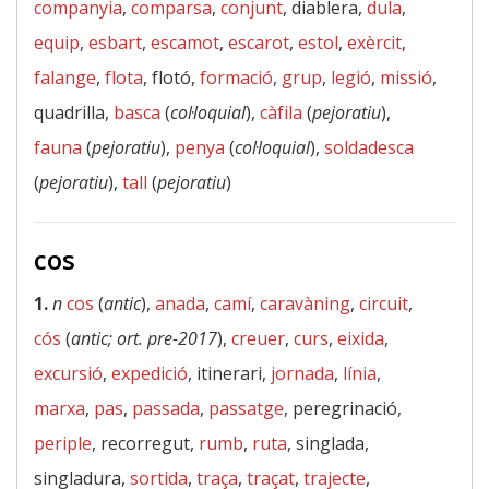
companyia
,
comparsa
,
conjunt
, diablera,
dula
,
equip
,
esbart
,
escamot
,
escarot
,
estol
,
exèrcit
,
falange
,
flota
, flotó,
formació
,
grup
,
legió
,
missió
,
quadrilla,
basca
(
col·loquial
),
càfila
(
pejoratiu
),
fauna
(
pejoratiu
),
penya
(
col·loquial
),
soldadesca
(
pejoratiu
),
tall
(
pejoratiu
)
cos
1.
n
cos
(
antic
),
anada
,
camí
,
caravàning
,
circuit
,
cós
(
antic; ort. pre-2017
),
creuer
,
curs
,
eixida
,
excursió
,
expedició
, itinerari,
jornada
,
línia
,
marxa
,
pas
,
passada
,
passatge
, peregrinació,
periple
, recorregut,
rumb
,
ruta
, singlada,
singladura,
sortida
,
traça
,
traçat
,
trajecte
,