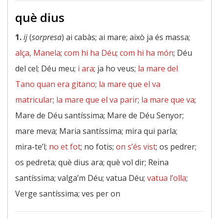
què dius
1.
ij
(
sorpresa
) ai cabàs; ai mare; això ja és massa;
alça, Manela
;
com hi ha Déu
;
com hi ha món
; Déu
del cel; Déu meu;
i ara
; ja ho veus;
la mare del
Tano quan era gitano
;
la mare que el va
matricular
;
la mare que el va parir
;
la mare que va
;
Mare de Déu santíssima; Mare de Déu Senyor;
mare meva; Maria santíssima; mira qui parla;
mira-te’l;
no et fot
; no fotis;
on s’és vist
; os pedrer;
os pedreta; què dius ara; què vol dir; Reina
santíssima; valga’m Déu; vatua Déu;
vatua l’olla
;
Verge santíssima; ves per on