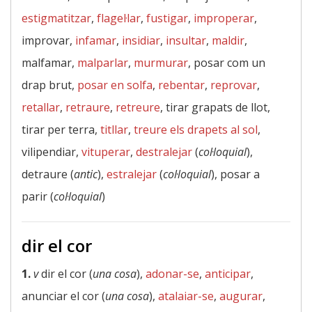
estigmatitzar
,
flagel·lar
,
fustigar
,
improperar
,
improvar,
infamar
,
insidiar
,
insultar
,
maldir
,
malfamar,
malparlar
,
murmurar
, posar com un
drap brut,
posar en solfa
,
rebentar
,
reprovar
,
retallar
,
retraure
,
retreure
, tirar grapats de llot,
tirar per terra,
titllar
,
treure els drapets al sol
,
vilipendiar,
vituperar
,
destralejar
(
col·loquial
),
detraure (
antic
),
estralejar
(
col·loquial
), posar a
parir (
col·loquial
)
dir el cor
1.
v
dir el cor (
una cosa
),
adonar-se
,
anticipar
,
anunciar el cor (
una cosa
),
atalaiar-se
,
augurar
,