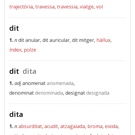
trajectòria
,
travessa
,
travessia
,
viatge
,
vol
dit
1.
n
dit anular, dit auricular, dit mitger,
hàl·lux
,
índex
,
polze
dit
dita
1.
adj
anomenat
anomenada
,
denominat
denominada
, designat
designada
dita
1.
n
absurditat
,
acudit
,
atzagaiada
,
broma
,
eixida
,