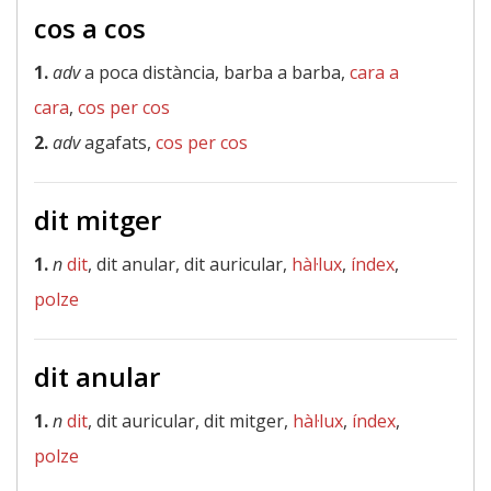
cos a cos
1.
adv
a poca distància, barba a barba,
cara a
cara
,
cos per cos
2.
adv
agafats,
cos per cos
dit mitger
1.
n
dit
, dit anular, dit auricular,
hàl·lux
,
índex
,
polze
dit anular
1.
n
dit
, dit auricular, dit mitger,
hàl·lux
,
índex
,
polze