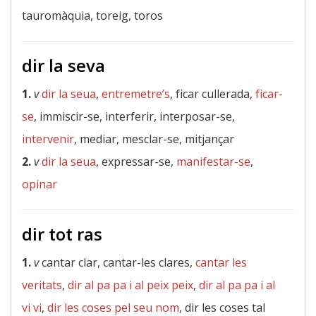
tauromàquia, toreig, toros
dir la seva
1.
v
dir la seua
,
entremetre’s
, ficar cullerada,
ficar-
se
, immiscir-se, interferir, interposar-se,
intervenir
, mediar, mesclar-se, mitjançar
2.
v
dir la seua
, expressar-se,
manifestar-se
,
opinar
dir tot ras
1.
v
cantar clar, cantar-les clares,
cantar les
veritats
,
dir al pa pa i al peix peix
,
dir al pa pa i al
vi vi
,
dir les coses pel seu nom
, dir les coses tal