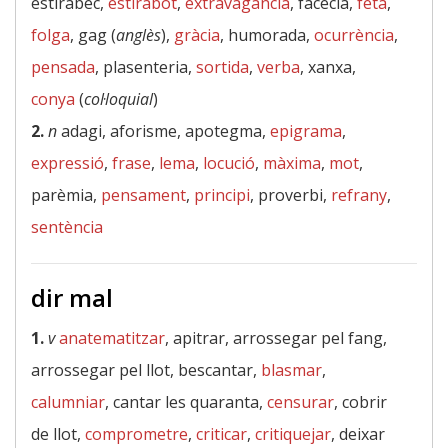
estirabec,
estirabot
,
extravagància
, facècia,
feta
,
folga
, gag (
anglès
),
gràcia
, humorada,
ocurrència
,
pensada
, plasenteria,
sortida
,
verba
, xanxa,
conya
(
col·loquial
)
2.
n
adagi, aforisme, apotegma,
epigrama
,
expressió
,
frase
,
lema
,
locució
,
màxima
,
mot
,
parèmia,
pensament
,
principi
, proverbi,
refrany
,
sentència
dir mal
1.
v
anatematitzar
, apitrar, arrossegar pel fang,
arrossegar pel llot, bescantar,
blasmar
,
calumniar
, cantar les quaranta,
censurar
, cobrir
de llot,
comprometre
,
criticar
,
critiquejar
, deixar