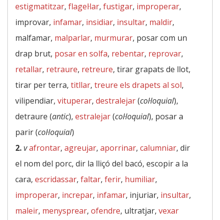
estigmatitzar
,
flagel·lar
,
fustigar
,
improperar
,
improvar,
infamar
,
insidiar
,
insultar
,
maldir
,
malfamar,
malparlar
,
murmurar
, posar com un
drap brut,
posar en solfa
,
rebentar
,
reprovar
,
retallar
,
retraure
,
retreure
, tirar grapats de llot,
tirar per terra,
titllar
,
treure els drapets al sol
,
vilipendiar,
vituperar
,
destralejar
(
col·loquial
),
detraure (
antic
),
estralejar
(
col·loquial
), posar a
parir (
col·loquial
)
2.
v
afrontar
,
agreujar
,
aporrinar
,
calumniar
, dir
el nom del porc, dir la lliçó del bacó, escopir a la
cara,
escridassar
,
faltar
,
ferir
,
humiliar
,
improperar
,
increpar
,
infamar
, injuriar,
insultar
,
maleir
,
menysprear
,
ofendre
, ultratjar,
vexar