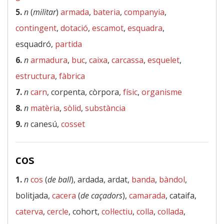
5.
n
(
militar
)
armada
,
bateria
,
companyia
,
contingent
,
dotació
,
escamot
,
esquadra
,
esquadró,
partida
6.
n
armadura
,
buc
,
caixa
,
carcassa
,
esquelet
,
estructura
,
fàbrica
7.
n
carn
, corpenta, còrpora,
físic
,
organisme
8.
n
matèria
,
sòlid
,
substància
9.
n
canesú,
cosset
cos
1.
n
cos
(
de ball
), ardada, ardat,
banda
,
bàndol
,
bolitjada,
cacera
(
de caçadors
),
camarada
, cataifa,
caterva
,
cercle
, cohort,
col·lectiu
,
colla
,
collada
,