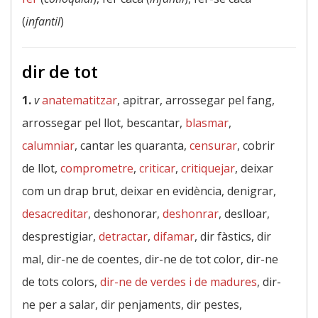
(
infantil
)
dir de tot
1.
v
anatematitzar
, apitrar, arrossegar pel fang,
arrossegar pel llot, bescantar,
blasmar
,
calumniar
, cantar les quaranta,
censurar
, cobrir
de llot,
comprometre
,
criticar
,
critiquejar
, deixar
com un drap brut, deixar en evidència, denigrar,
desacreditar
, deshonorar,
deshonrar
, deslloar,
desprestigiar,
detractar
,
difamar
, dir fàstics, dir
mal, dir-ne de coentes, dir-ne de tot color, dir-ne
de tots colors,
dir-ne de verdes i de madures
, dir-
ne per a salar, dir penjaments, dir pestes,