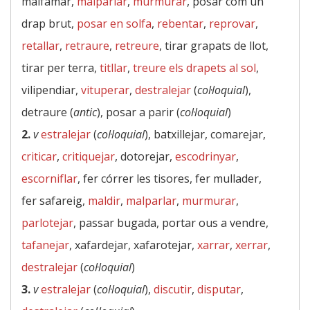
malfamar,
malparlar
,
murmurar
, posar com un
drap brut,
posar en solfa
,
rebentar
,
reprovar
,
retallar
,
retraure
,
retreure
, tirar grapats de llot,
tirar per terra,
titllar
,
treure els drapets al sol
,
vilipendiar,
vituperar
,
destralejar
(
col·loquial
),
detraure (
antic
), posar a parir (
col·loquial
)
2.
v
estralejar
(
col·loquial
), batxillejar, comarejar,
criticar
,
critiquejar
, dotorejar,
escodrinyar
,
escorniflar
, fer córrer les tisores, fer mullader,
fer safareig,
maldir
,
malparlar
,
murmurar
,
parlotejar
, passar bugada, portar ous a vendre,
tafanejar
, xafardejar, xafarotejar,
xarrar
,
xerrar
,
destralejar
(
col·loquial
)
3.
v
estralejar
(
col·loquial
),
discutir
,
disputar
,