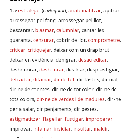
1.
v
estralejar
(
col·loquial
),
anatematitzar
, apitrar,
arrossegar pel fang, arrossegar pel llot,
bescantar,
blasmar
,
calumniar
, cantar les
quaranta,
censurar
, cobrir de llot,
comprometre
,
criticar
,
critiquejar
, deixar com un drap brut,
deixar en evidència, denigrar,
desacreditar
,
deshonorar,
deshonrar
, deslloar, desprestigiar,
detractar
,
difamar
,
dir de tot
, dir fàstics, dir mal,
dir-ne de coentes, dir-ne de tot color, dir-ne de
tots colors,
dir-ne de verdes i de madures
, dir-ne
per a salar, dir penjaments, dir pestes,
estigmatitzar
,
flagel·lar
,
fustigar
,
improperar
,
improvar,
infamar
,
insidiar
,
insultar
,
maldir
,