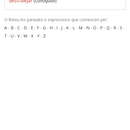
destralejar
(
col·loquial
)
O llisteu les paraules o expressions que comencen per:
A
-
B
-
C
-
D
-
E
-
F
-
G
-
H
-
I
-
J
-
K
-
L
-
M
-
N
-
O
-
P
-
Q
-
R
-
S
-
T
-
U
-
V
-
W
-
X
-
Y
-
Z