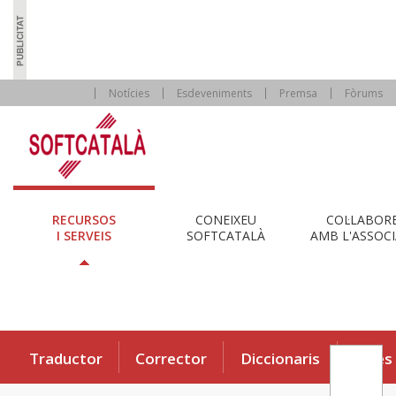
Notícies
Esdeveniments
Premsa
Fòrums
RECURSOS
CONEIXEU
COL·LABOR
I SERVEIS
SOFTCATALÀ
AMB L'ASSOCI
Traductor
Corrector
Diccionaris
Eines