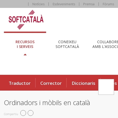
Notícies
Esdeveniments
Premsa
Fòrums
RECURSOS
CONEIXEU
COL·LABOR
I SERVEIS
SOFTCATALÀ
AMB L'ASSOCI
Traductor
Corrector
Diccionaris
Eines
Ordinadors i mòbils en català
Compartiu