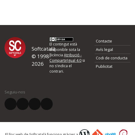
Contacte
El contingut està
Softcatalà
Avís legal
disponible sota la
llicència
Atribució -
© 1998-
Codi de conducta
CompartirIgual 4.0
si
2026
no s'indica el
Publicitat
contrari.
Seguiu-nos
El lloc web de Softcatalà funciona gràcies a