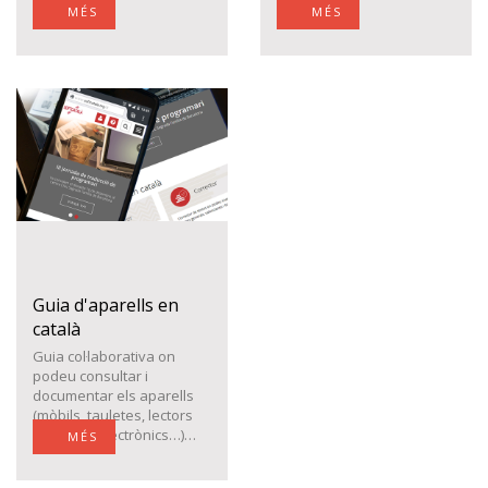
senzilla…
MÉS
MÉS
Guia d'aparells en
català
Guia col·laborativa on
podeu consultar i
documentar els aparells
(mòbils, tauletes, lectors
de llibres electrònics…)…
MÉS