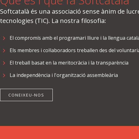
Què és i què fa Softcatalà
Softcatalà és una associació sense ànim de lucre
tecnologies (TIC). La nostra filosofia:
El compromís amb el programari lliure i la llengua cata
Els membres i col·laboradors treballen des del voluntari
El treball basat en la meritocràcia i la transparència
La independència i l'organització assembleària
CONEIXEU-NOS