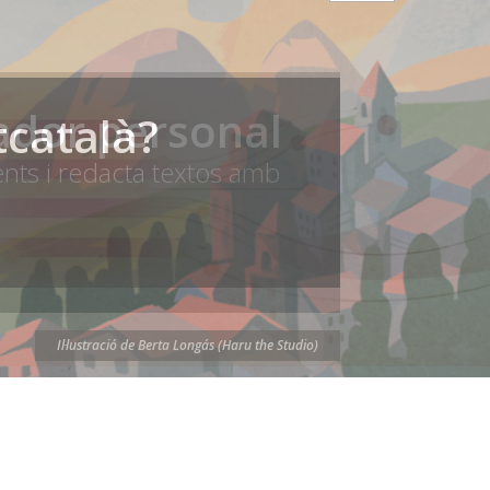
inador personal
tcatalà?
ents i redacta textos amb
Il·lustració de Berta Longás (Haru the Studio)