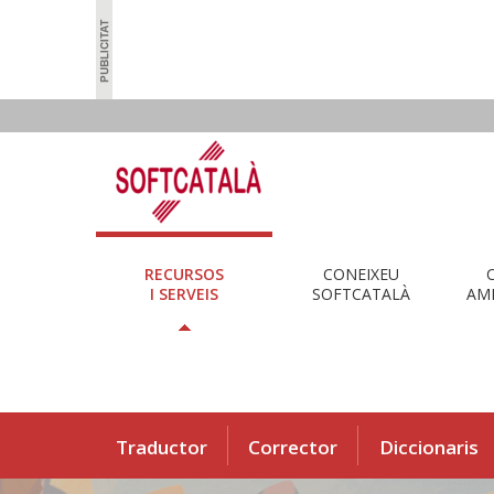
RECURSOS
CONEIXEU
I SERVEIS
SOFTCATALÀ
AMB
Traductor
Corrector
Diccionaris