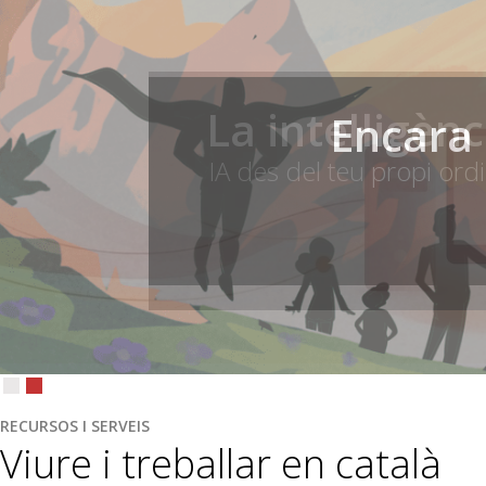
La intel·ligèn
Encara 
IA des del teu propi ord
RECURSOS I SERVEIS
Viure i treballar en català