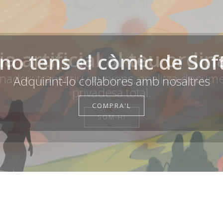
cia artificial al teu ord
no tens el còmic de Sof
inador: transcriu reunions, analitza docum
Adquirint-lo col·labores amb nosaltres
privadesa total.
COMPRA'L
SOM-HI