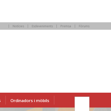
Notícies
Esdeveniments
Premsa
Fòrums
s
Ordinadors i mòbils