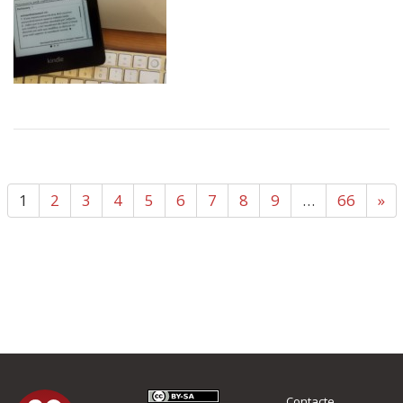
1
2
3
4
5
6
7
8
9
…
66
»
Contacte