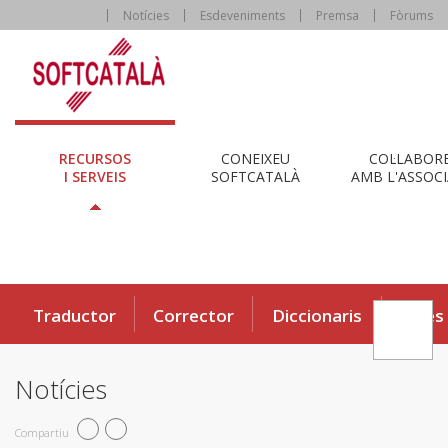
Notícies
Esdeveniments
Premsa
Fòrums
RECURSOS
CONEIXEU
COL·LABOR
I SERVEIS
SOFTCATALÀ
AMB L'ASSOCI
Traductor
Corrector
Diccionaris
Eines
Notícies
Compartiu