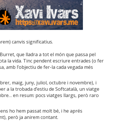
em) canvis significatius.
 Burret, que lladra a tot el món que passa pel
ota la vida. Tinc pendent escriure entrades (o fer
sa, amb l’objectiu de fer-la cada vegada més
r, maig, juny, juliol, octubre i novembre), i
r a la trobada d’estiu de Softcatalà, un viatge
bre… en resum: pocs viatges llargs, però raro
ò ens ho hem passat molt bé, i he aprés
nt), però ja anirem contant.