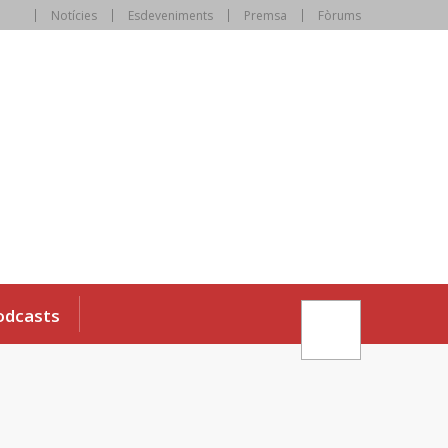
Notícies
Esdeveniments
Premsa
Fòrums
odcasts