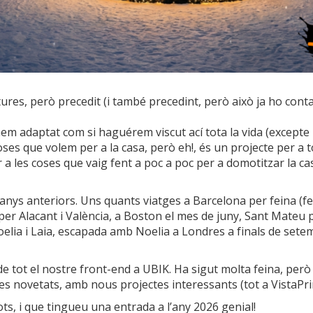
es, però precedit (i també precedint, però això ja ho contar
 hem adaptat com si haguérem viscut ací tota la vida (excepte
oses que volem per a la casa, però eh!, és un projecte per a t
 a les coses que vaig fent a poc a poc per a domotitzar la ca
s anteriors. Uns quants viatges a Barcelona per feina (febre
er Alacant i València, a Boston el mes de juny, Sant Mateu pe
lia i Laia, escapada amb Noelia a Londres a finals de setem
de tot el nostre front-end a UBIK. Ha sigut molta feina, per
tes novetats, amb nous projectes interessants (tot a VistaPri
s, i que tingueu una entrada a l’any 2026 genial!