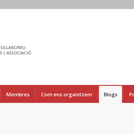
COL·LABOREU
 L'ASSOCIACIÓ
Membres
Com ens organitzem
Blogs
P