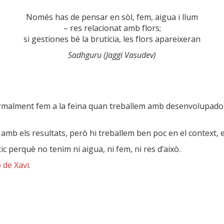
Només has de pensar en sòl, fem, aigua i llum
– res relacionat amb flors;
si gestiones bé la brutícia, les flors apareixeran
Sadhguru (Jaggi Vasudev)
rmalment fem a la feina quan treballem amb desenvolupad
mb els resultats, però hi treballem ben poc en el context, e
 perquè no tenim ni aigua, ni fem, ni res d’això.
 de Xavi
.