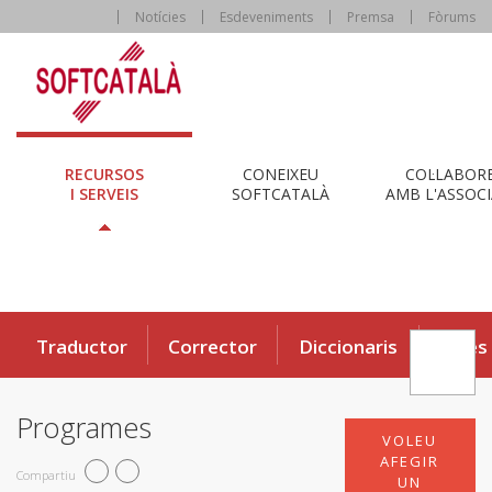
Notícies
Esdeveniments
Premsa
Fòrums
RECURSOS
CONEIXEU
COL·LABOR
I SERVEIS
SOFTCATALÀ
AMB L'ASSOCI
Traductor
Corrector
Diccionaris
Eines
Programes
VOLEU
AFEGIR
Compartiu
UN