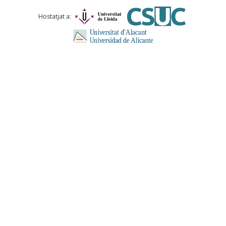
Què proposeu?
Hostatjat a:
Comentari *
ENVIA