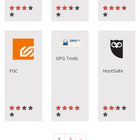
GPG Tools
FGC
HootSuite
1
2
»