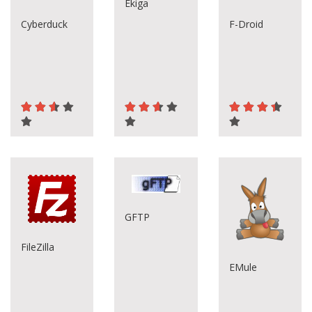
Ekiga
Cyberduck
F-Droid
GFTP
FileZilla
EMule