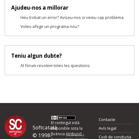
Ajudeu-nos a millorar
Heu trobat un error? Aviseu-nos si veieu cap problema.
Voleu afegir un programa nou?
Teniu algun dubte?
Al fòrum resolem totes les qüestions.
Contacte
El contingut està
Softcatalà
Avís legal
disponible sota la
Proposeu-nos millores o 
Voleu afegir un programa nou?
llicència
Atribució -
© 1998-
Codi de conducta