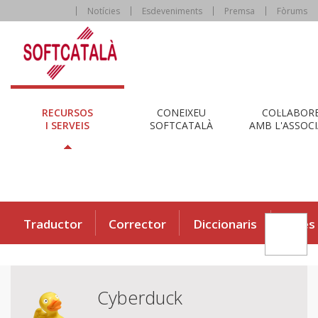
Notícies
Esdeveniments
Premsa
Fòrums
RECURSOS
CONEIXEU
COL·LABOR
I SERVEIS
SOFTCATALÀ
AMB L'ASSOCI
Traductor
Corrector
Diccionaris
Eines
Cyberduck