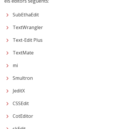
els editors següents:
SubEthaEdit
TextWrangler
Text-Edit Plus
TextMate
mi
Smultron
JeditX
CSSEdit
CotEditor
skEdit