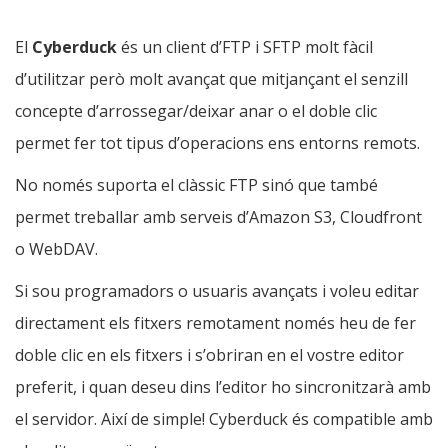
El
Cyberduck
és un client d’FTP i SFTP molt fàcil
d’utilitzar però molt avançat que mitjançant el senzill
concepte d’arrossegar/deixar anar o el doble clic
permet fer tot tipus d’operacions ens entorns remots.
No només suporta el clàssic FTP sinó que també
permet treballar amb serveis d’Amazon S3, Cloudfront
o WebDAV.
Si sou programadors o usuaris avançats i voleu editar
directament els fitxers remotament només heu de fer
doble clic en els fitxers i s’obriran en el vostre editor
preferit, i quan deseu dins l’editor ho sincronitzarà amb
el servidor. Així de simple! Cyberduck és compatible amb