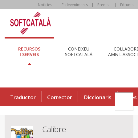
Notícies
Esdeveniments
Premsa
Fòrums
RECURSOS
CONEIXEU
COL·LABOR
I SERVEIS
SOFTCATALÀ
AMB L'ASSOCI
Traductor
Corrector
Diccionaris
Eines
Calibre