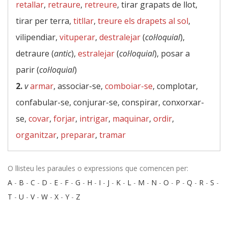
retallar
,
retraure
,
retreure
, tirar grapats de llot,
tirar per terra,
titllar
,
treure els drapets al sol
,
vilipendiar,
vituperar
,
destralejar
(
col·loquial
),
detraure (
antic
),
estralejar
(
col·loquial
), posar a
parir (
col·loquial
)
2.
v
armar
, associar-se,
comboiar-se
, complotar,
confabular-se, conjurar-se, conspirar, conxorxar-
se,
covar
,
forjar
,
intrigar
,
maquinar
,
ordir
,
organitzar
,
preparar
,
tramar
O llisteu les paraules o expressions que comencen per:
A
-
B
-
C
-
D
-
E
-
F
-
G
-
H
-
I
-
J
-
K
-
L
-
M
-
N
-
O
-
P
-
Q
-
R
-
S
-
T
-
U
-
V
-
W
-
X
-
Y
-
Z