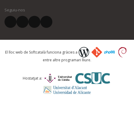
Seguiu-nos
El vostre correu electrònic *
Què proposeu?
El lloc web de Softcatalà funciona gràcies a
entre altre programari lliure.
Comentari *
Hostatjat a: