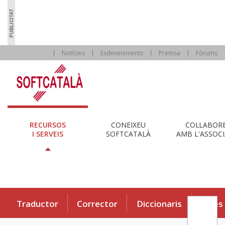
Notícies
Esdeveniments
Premsa
Fòrums
RECURSOS
CONEIXEU
COL·LABOR
I SERVEIS
SOFTCATALÀ
AMB L'ASSOCI
Traductor
Corrector
Diccionaris
Eines