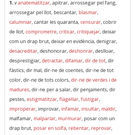
1.
v
anatematitzar
, apitrar, arrossegar pel fang,
arrossegar pel llot, bescantar,
blasmar
,
calumniar
, cantar les quaranta,
censurar
, cobrir
de llot,
comprometre
,
criticar
,
critiquejar
, deixar
com un drap brut, deixar en evidència, denigrar,
desacreditar
, deshonorar,
deshonrar
, deslloar,
desprestigiar,
detractar
,
difamar
,
dir de tot
, dir
fàstics, dir mal, dir-ne de coentes, dir-ne de tot
color, dir-ne de tots colors,
dir-ne de verdes i de
madures
, dir-ne per a salar, dir penjaments, dir
pestes,
estigmatitzar
,
flagel·lar
,
fustigar
,
improperar
, improvar,
infamar
,
insultar
,
maldir
,
malfamar,
malparlar
,
murmurar
, posar com un
drap brut,
posar en solfa
,
rebentar
,
reprovar
,