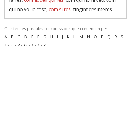
fa res,
com aquell qui res
, com qui no hi veu, com
qui no vol la cosa,
com si res
, fingint desinterès
O llisteu les paraules o expressions que comencen per:
A
-
B
-
C
-
D
-
E
-
F
-
G
-
H
-
I
-
J
-
K
-
L
-
M
-
N
-
O
-
P
-
Q
-
R
-
S
-
T
-
U
-
V
-
W
-
X
-
Y
-
Z