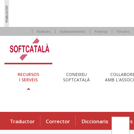
Notícies
Esdeveniments
Premsa
Fòrums
RECURSOS
CONEIXEU
COL·LABOR
I SERVEIS
SOFTCATALÀ
AMB L'ASSOCI
Traductor
Corrector
Diccionaris
Eines