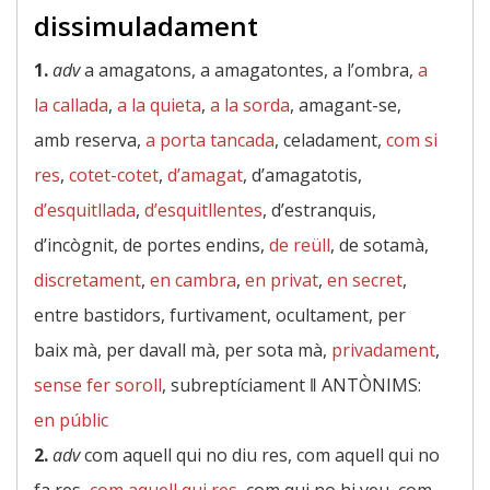
dissimuladament
1.
adv
a amagatons, a amagatontes, a l’ombra,
a
la callada
,
a la quieta
,
a la sorda
, amagant-se,
amb reserva,
a porta tancada
, celadament,
com si
res
,
cotet-cotet
,
d’amagat
, d’amagatotis,
d’esquitllada
,
d’esquitllentes
, d’estranquis,
d’incògnit, de portes endins,
de reüll
, de sotamà,
discretament
,
en cambra
,
en privat
,
en secret
,
entre bastidors, furtivament, ocultament, per
baix mà, per davall mà, per sota mà,
privadament
,
sense fer soroll
, subreptíciament ‖
ANTÒNIMS:
en públic
2.
adv
com aquell qui no diu res, com aquell qui no