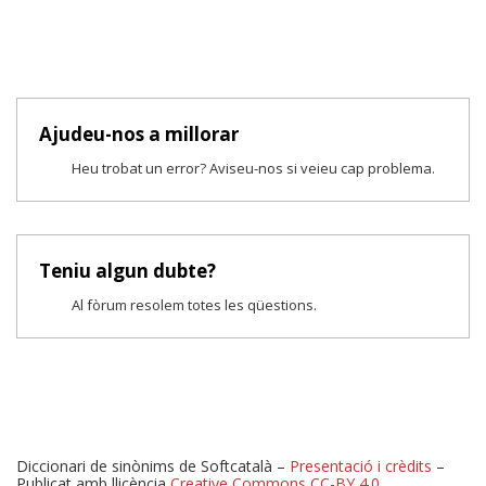
Ajudeu-nos a millorar
Heu trobat un error? Aviseu-nos si veieu cap problema.
Teniu algun dubte?
Al fòrum resolem totes les qüestions.
Diccionari de sinònims de Softcatalà –
Presentació i crèdits
–
Publicat amb llicència
Creative Commons CC-BY 4.0