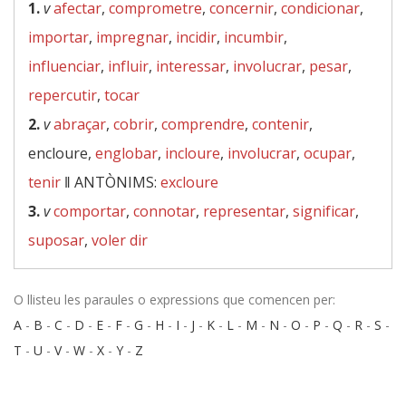
1.
v
afectar
,
comprometre
,
concernir
,
condicionar
,
importar
,
impregnar
,
incidir
,
incumbir
,
influenciar
,
influir
,
interessar
,
involucrar
,
pesar
,
repercutir
,
tocar
2.
v
abraçar
,
cobrir
,
comprendre
,
contenir
,
encloure,
englobar
,
incloure
,
involucrar
,
ocupar
,
tenir
‖
ANTÒNIMS:
excloure
3.
v
comportar
,
connotar
,
representar
,
significar
,
suposar
,
voler dir
O llisteu les paraules o expressions que comencen per:
A
-
B
-
C
-
D
-
E
-
F
-
G
-
H
-
I
-
J
-
K
-
L
-
M
-
N
-
O
-
P
-
Q
-
R
-
S
-
T
-
U
-
V
-
W
-
X
-
Y
-
Z