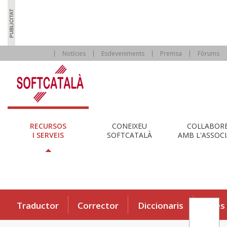
Notícies
Esdeveniments
Premsa
Fòrums
RECURSOS
CONEIXEU
COL·LABOR
I SERVEIS
SOFTCATALÀ
AMB L'ASSOCI
Traductor
Corrector
Diccionaris
Eines