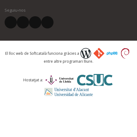
Seguiu-nos
El vostre correu electrònic *
Què proposeu?
El lloc web de Softcatalà funciona gràcies a
entre altre programari lliure.
Comentari *
Hostatjat a: