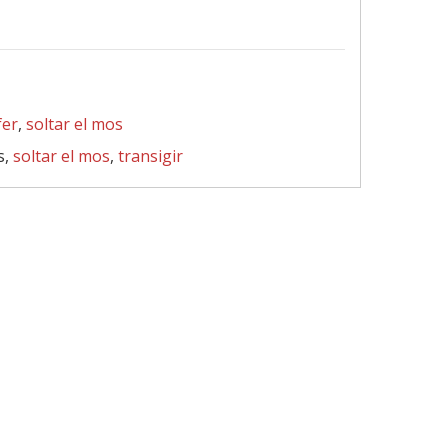
fer
,
soltar el mos
s,
soltar el mos
,
transigir