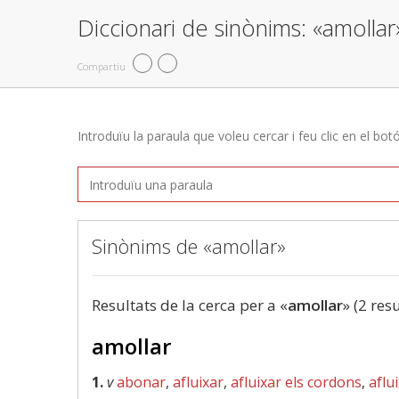
Diccionari de sinònims: «amollar
Compartiu
Introduïu la paraula que voleu cercar i feu clic en el bot
Sinònims de «amollar»
Resultats de la cerca per a «
amollar
» (2 res
amollar
1.
v
abonar
,
afluixar
,
afluixar els cordons
,
aflui