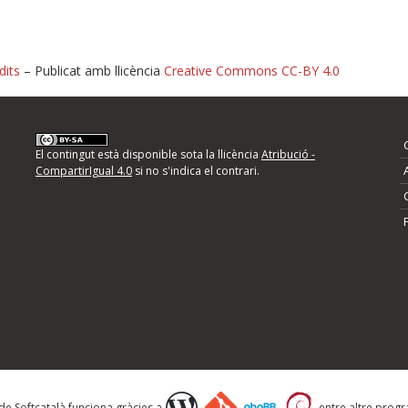
dits
– Publicat amb llicència
Creative Commons CC-BY 4.0
nformeu d'errors
El contingut està disponible sota la llicència
Atribució -
CompartirIgual 4.0
si no s'indica el contrari.
mps següents i descriviu quina és la millora que
 de Softcatalà funciona gràcies a
entre altre progra