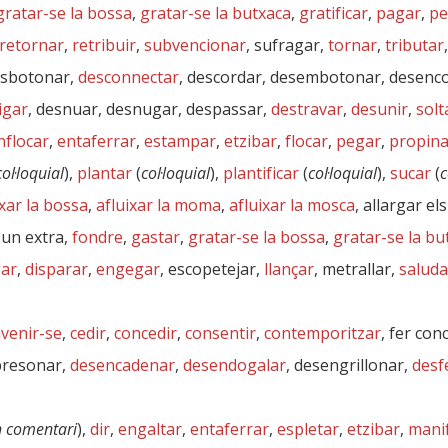
gratar-se la bossa
,
gratar-se la butxaca
,
gratificar
,
pagar
,
pe
retornar
,
retribuir
,
subvencionar
, sufragar,
tornar
,
tributar
esbotonar,
desconnectar
, descordar, desembotonar, desenco
igar
, desnuar, desnugar, despassar,
destravar
,
desunir
,
solt
nflocar
,
entaferrar
,
estampar
,
etzibar
,
flocar
,
pegar
,
propina
col·loquial
),
plantar
(
col·loquial
),
plantificar
(
col·loquial
),
sucar
(
c
ixar la bossa
,
afluixar la moma
,
afluixar la mosca
, allargar e
 un extra,
fondre
,
gastar
,
gratar-se la bossa
,
gratar-se la bu
gar
,
disparar
,
engegar
, escopetejar,
llançar
, metrallar,
saluda
venir-se
,
cedir
,
concedir
,
consentir
,
contemporitzar
, fer con
presonar,
desencadenar
,
desendogalar
, desengrillonar,
desf
 comentari
),
dir
,
engaltar
,
entaferrar
,
espletar
,
etzibar
,
mani