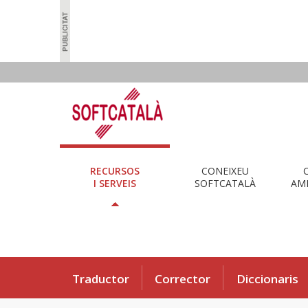
RECURSOS
CONEIXEU
I SERVEIS
SOFTCATALÀ
AMB
Traductor
Corrector
Diccionaris