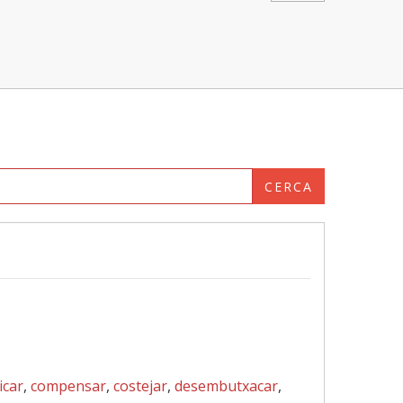
CERCA
icar
,
compensar
,
costejar
,
desembutxacar
,