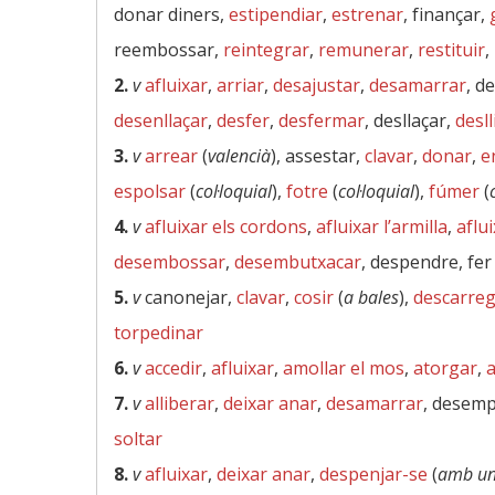
donar diners,
estipendiar
,
estrenar
, finançar,
reembossar,
reintegrar
,
remunerar
,
restituir
,
2.
v
afluixar
,
arriar
,
desajustar
,
desamarrar
, d
desenllaçar
,
desfer
,
desfermar
, desllaçar,
desll
3.
v
arrear
(
valencià
), assestar,
clavar
,
donar
,
e
espolsar
(
col·loquial
),
fotre
(
col·loquial
),
fúmer
(
4.
v
afluixar els cordons
,
afluixar l’armilla
,
aflu
desembossar
,
desembutxacar
, despendre, fer
5.
v
canonejar,
clavar
,
cosir
(
a bales
),
descarre
torpedinar
6.
v
accedir
,
afluixar
,
amollar el mos
,
atorgar
,
a
7.
v
alliberar
,
deixar anar
,
desamarrar
, desem
soltar
8.
v
afluixar
,
deixar anar
,
despenjar-se
(
amb un