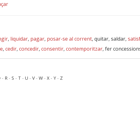
nçar
ngir
,
liquidar
,
pagar
,
posar-se al corrent
, quitar, saldar,
satis
se
,
cedir
,
concedir
,
consentir
,
contemporitzar
, fer concession
Q
-
R
-
S
-
T
-
U
-
V
-
W
-
X
-
Y
-
Z