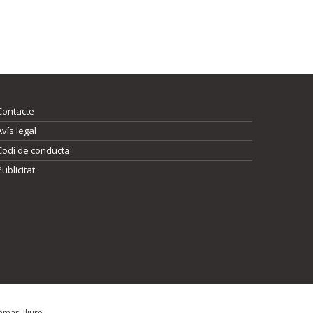
Contacte
Avís legal
Codi de conducta
Publicitat
mari lliure.