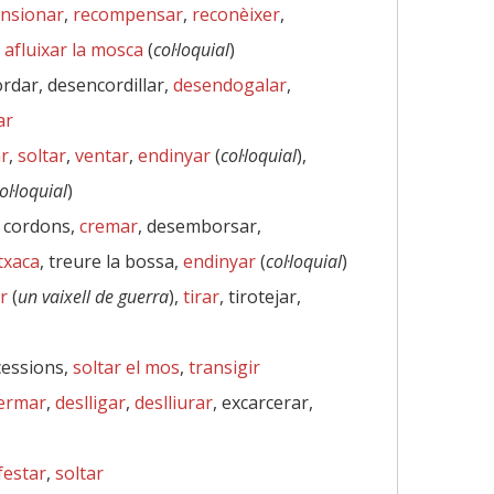
nsionar
,
recompensar
,
reconèixer
,
,
afluixar la mosca
(
col·loquial
)
rdar, desencordillar,
desendogalar
,
ar
r
,
soltar
,
ventar
,
endinyar
(
col·loquial
),
ol·loquial
)
ls cordons,
cremar
, desemborsar,
txaca
, treure la bossa,
endinyar
(
col·loquial
)
r
(
un vaixell de guerra
),
tirar
, tirotejar,
cessions,
soltar el mos
,
transigir
ermar
,
deslligar
,
deslliurar
, excarcerar,
festar
,
soltar