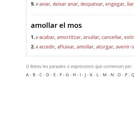
9.
v
aviar
,
deixar anar
,
despatxar
,
engegar
,
lla
amollar el mos
1.
v
acabar
,
amortitzar
,
anul·lar
,
cancel·lar
,
exti
2.
v
accedir
,
afluixar
,
amollar
,
atorgar
,
avenir-
O llisteu les paraules o expressions que comencen per:
A
-
B
-
C
-
D
-
E
-
F
-
G
-
H
-
I
-
J
-
K
-
L
-
M
-
N
-
O
-
P
-