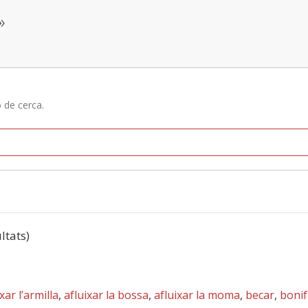
»
ó de cerca.
ultats)
xar l’armilla
,
afluixar la bossa
,
afluixar la moma
,
becar
,
bonif