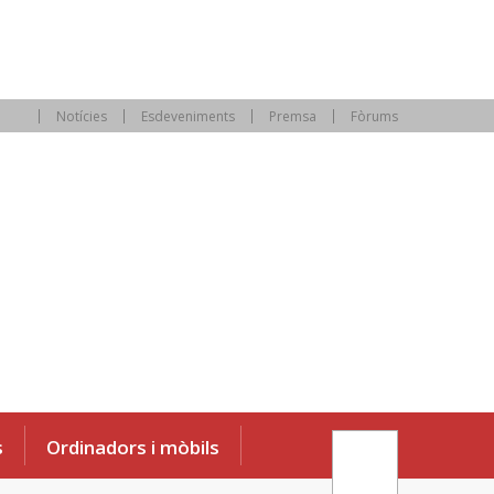
Notícies
Esdeveniments
Premsa
Fòrums
s
Ordinadors i mòbils