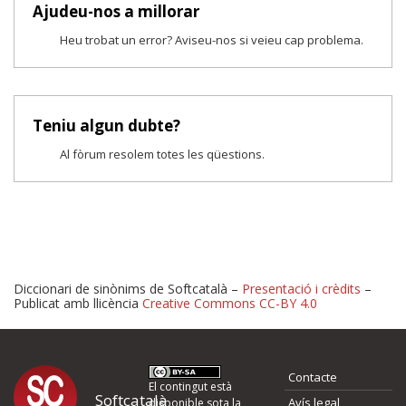
Ajudeu-nos a millorar
Heu trobat un error? Aviseu-nos si veieu cap problema.
Teniu algun dubte?
Al fòrum resolem totes les qüestions.
Diccionari de sinònims de Softcatalà –
Presentació i crèdits
–
Publicat amb llicència
Creative Commons CC-BY 4.0
Proposeu-nos millores o 
Contacte
d'errors
El contingut està
Softcatalà
Avís legal
disponible sota la