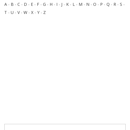
A
-
B
-
C
-
D
-
E
-
F
-
G
-
H
-
I
-
J
-
K
-
L
-
M
-
N
-
O
-
P
-
Q
-
R
-
S
-
T
-
U
-
V
-
W
-
X
-
Y
-
Z