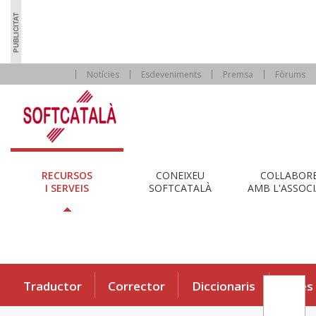
Notícies
Esdeveniments
Premsa
Fòrums
RECURSOS
CONEIXEU
COL·LABOR
I SERVEIS
SOFTCATALÀ
AMB L'ASSOCI
Traductor
Corrector
Diccionaris
Eines