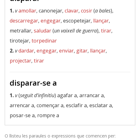
1.
v
amollar
, canonejar,
clavar
,
cosir
(
a bales
),
descarregar
,
engegar
, escopetejar,
llançar
,
metrallar,
saludar
(
un vaixell de guerra
),
tirar
,
tirotejar,
torpedinar
2.
v
dardar
,
engegar
,
enviar
,
gitar
,
llançar
,
projectar
,
tirar
disparar-se a
1.
v
(
seguit d’infinitiu
) agafar a, arrancar a,
arrencar a, començar a, esclafir a, esclatar a,
posar-se a, rompre a
O llisteu les paraules o expressions que comencen per: