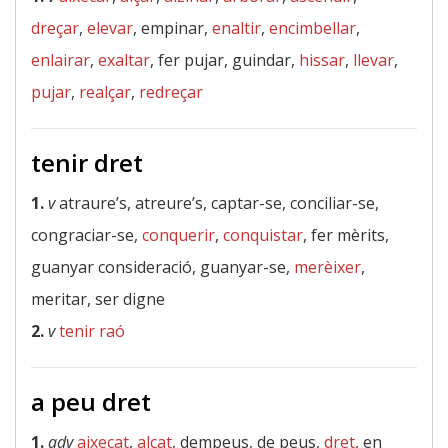
dreçar
,
elevar
, empinar,
enaltir
,
encimbellar
,
enlairar
,
exaltar
, fer pujar, guindar,
hissar
,
llevar
,
pujar
,
realçar
,
redreçar
tenir dret
1.
v
atraure’s, atreure’s, captar-se, conciliar-se,
congraciar-se,
conquerir
,
conquistar
, fer mèrits,
guanyar consideració, guanyar-se,
merèixer
,
meritar, ser digne
2.
v
tenir raó
a peu dret
1.
adv
aixecat
,
alçat
, dempeus, de peus,
dret
, en