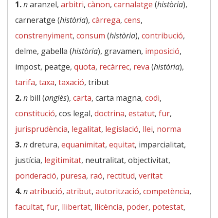
1.
n
aranzel,
arbitri
,
cànon
,
carnalatge
(
història
),
carneratge (
història
),
càrrega
,
cens
,
constrenyiment
,
consum
(
història
),
contribució
,
delme, gabella (
història
), gravamen,
imposició
,
impost, peatge,
quota
,
recàrrec
,
reva
(
història
),
tarifa
,
taxa
,
taxació
, tribut
2.
n
bill (
anglès
),
carta
, carta magna,
codi
,
constitució
, cos legal,
doctrina
,
estatut
,
fur
,
jurisprudència
,
legalitat
,
legislació
,
llei
,
norma
3.
n
dretura,
equanimitat
,
equitat
, imparcialitat,
justícia,
legitimitat
, neutralitat, objectivitat,
ponderació
,
puresa
,
raó
,
rectitud
,
veritat
4.
n
atribució
,
atribut
,
autorització
,
competència
,
facultat
,
fur
,
llibertat
,
llicència
,
poder
,
potestat
,