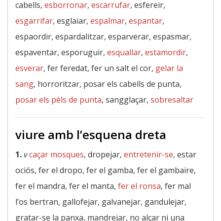
cabells,
esborronar
,
escarrufar
, esfereir,
esgarrifar
, esglaiar,
espalmar
,
espantar
,
espaordir, espardalitzar, esparverar, espasmar,
espaventar, esporuguir,
esquallar
,
estamordir
,
esverar
, fer feredat, fer un salt el cor,
gelar la
sang
, horroritzar, posar els cabells de punta,
posar els pèls de punta
, sangglaçar,
sobresaltar
viure amb l’esquena dreta
1.
v
caçar mosques
, dropejar,
entretenir-se
, estar
ociós, fer el dropo, fer el gamba, fer el gambaire,
fer el mandra, fer el manta,
fer el ronsa
, fer mal
l’os bertran, gallofejar, galvanejar, gandulejar,
gratar-se la panxa, mandrejar, no alçar ni una