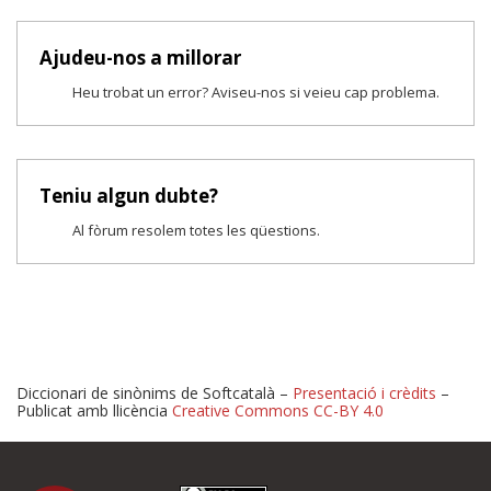
Ajudeu-nos a millorar
Heu trobat un error? Aviseu-nos si veieu cap problema.
Teniu algun dubte?
Al fòrum resolem totes les qüestions.
Diccionari de sinònims de Softcatalà –
Presentació i crèdits
–
Publicat amb llicència
Creative Commons CC-BY 4.0
Proposeu-nos millores o 