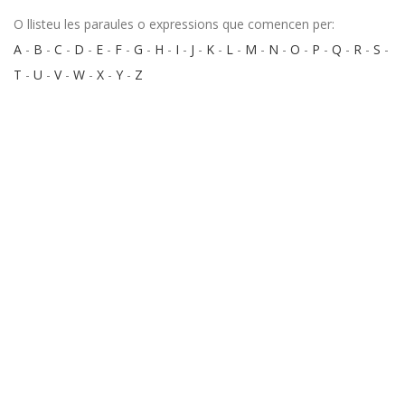
O llisteu les paraules o expressions que comencen per:
A
-
B
-
C
-
D
-
E
-
F
-
G
-
H
-
I
-
J
-
K
-
L
-
M
-
N
-
O
-
P
-
Q
-
R
-
S
-
T
-
U
-
V
-
W
-
X
-
Y
-
Z