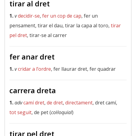
tirar al dret
1.
v
decidir-se
,
fer un cop de cap
, fer un
pensament, tirar el dau, tirar la capa al toro,
tirar
pel dret
, tirar-se al carrer
fer anar dret
1.
v
cridar a l’ordre
, fer llaurar dret, fer quadrar
carrera dreta
1.
adv
camí dret
,
de dret
,
directament
, dret camí,
tot seguit
, de pet (
col·loquial
)
tirar pel dret