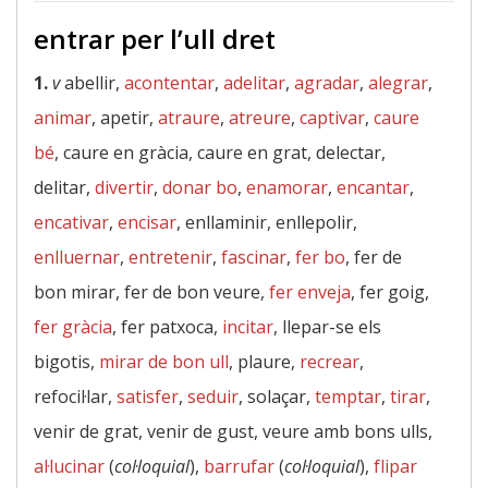
entrar per l’ull dret
1.
v
abellir,
acontentar
,
adelitar
,
agradar
,
alegrar
,
animar
, apetir,
atraure
,
atreure
,
captivar
,
caure
bé
, caure en gràcia, caure en grat, delectar,
delitar,
divertir
,
donar bo
,
enamorar
,
encantar
,
encativar
,
encisar
, enllaminir, enllepolir,
enlluernar
,
entretenir
,
fascinar
,
fer bo
, fer de
bon mirar, fer de bon veure,
fer enveja
, fer goig,
fer gràcia
, fer patxoca,
incitar
, llepar-se els
bigotis,
mirar de bon ull
, plaure,
recrear
,
refocil·lar,
satisfer
,
seduir
, solaçar,
temptar
,
tirar
,
venir de grat, venir de gust, veure amb bons ulls,
al·lucinar
(
col·loquial
),
barrufar
(
col·loquial
),
flipar