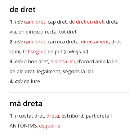
de dret
1.
adv
camí dret
, cap dret,
de dret en dret
, dreta
via, en direcció recta, tot dret
2.
adv
camí dret
, carrera dreta,
directament
, dret
camí,
tot seguit
, de pet (
col·loquial
)
3.
adv
a bon dret,
a dreta llei
, d’acord amb la llei,
de ple dret, legalment, segons la llei
4.
adv
de iure
mà dreta
1.
n
costat dret,
dreta
, estribord, part dreta ‖
ANTÒNIMS:
esquerra