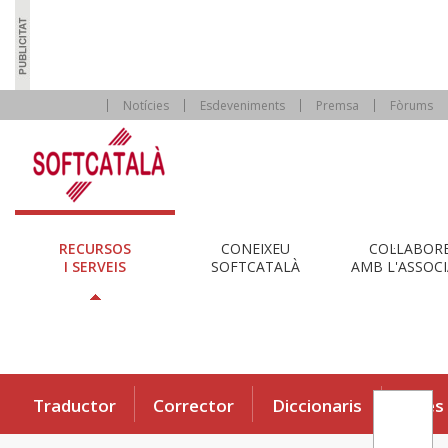
Notícies
Esdeveniments
Premsa
Fòrums
RECURSOS
CONEIXEU
COL·LABOR
I SERVEIS
SOFTCATALÀ
AMB L'ASSOCI
Traductor
Corrector
Diccionaris
Eines