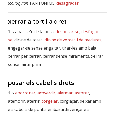
(
col·loquial
) ‖
ANTÒNIMS:
desagradar
xerrar a tort i a dret
1.
v
anar-se’n de la boca,
desbocar-se
,
desfogar-
se
, dir-ne de totes,
dir-ne de verdes i de madures
,
engegar-se sense engaltar, tirar-les amb bala,
xerrar per xerrar, xerrar sense miraments, xerrar
sense mirar prim
posar els cabells drets
1.
v
aborronar
,
acovardir
,
alarmar
,
astorar
,
atemorir, aterrir,
corgelar
, corglaçar, deixar amb
els cabells de punta, embasardir, eriçar els