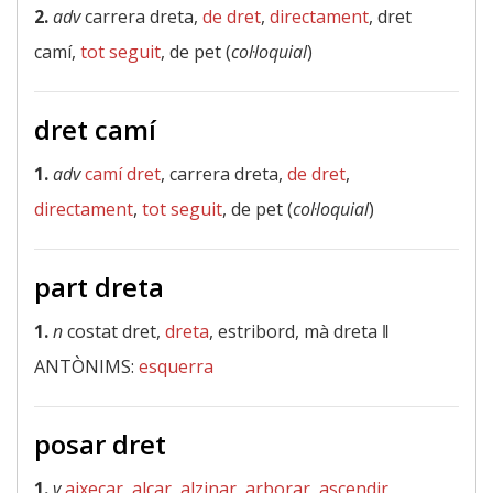
2.
adv
carrera dreta,
de dret
,
directament
, dret
camí,
tot seguit
, de pet (
col·loquial
)
dret camí
1.
adv
camí dret
, carrera dreta,
de dret
,
directament
,
tot seguit
, de pet (
col·loquial
)
part dreta
1.
n
costat dret,
dreta
, estribord, mà dreta ‖
ANTÒNIMS:
esquerra
posar dret
1.
v
aixecar
,
alçar
,
alzinar
,
arborar
,
ascendir
,