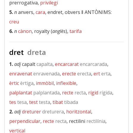
prerrogativa,
privilegi
5.
n
anvers,
cara
, endret, obvers ‖
ANTÒNIMS:
creu
6.
n
cànon
, royalty (
anglès
),
tarifa
dret
dreta
1.
adj
capalt
capalta
,
encarcarat
encarcarada
,
enravenat
enravenada
,
erecte
erecta
,
ert
erta
,
èrtic
èrtiga
,
immòbil
,
inflexible
,
palplantat
palplantada
,
recte
recta
,
rígid
rígida
,
tes
tesa
,
test
testa
,
tibat
tibada
2.
adj
dreturer
dreturera
,
horitzontal
,
perpendicular
,
recte
recta
, rectilini
rectilínia
,
vertical