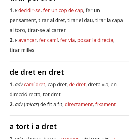
1.
v
decidir-se
,
fer un cop de cap
, fer un
pensament, tirar al dret, tirar el dau, tirar la capa
al toro, tirar-se al carrer
2.
v
avançar
,
fer camí
,
fer via
,
posar la directa
,
tirar milles
de dret en dret
1.
adv
camí dret
, cap dret,
de dret
, dreta via, en
direcció recta, tot dret
2.
adv
(
mirar
) de fit a fit,
directament
,
fixament
a tort i a dret
1.
adv
a burro-barra,
a cegues
, així com així,
a