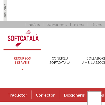
Notícies
Esdeveniments
Premsa
Fòrums
RECURSOS
CONEIXEU
COL·LABOR
I SERVEIS
SOFTCATALÀ
AMB L'ASSOCI
Traductor
Corrector
Diccionaris
Eines