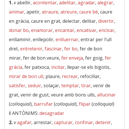
1.
v
abellir,
acontentar
,
adelitar
,
agradar
,
alegrar
,
animar
, apetir,
atraure
,
atreure
,
caure bé
, caure
en gràcia, caure en grat, delectar, delitar,
divertir
,
donar bo
,
enamorar
,
encantar
,
encativar
,
encisar
,
enllaminir, enllepolir,
enlluernar
, entrar per l’ull
dret,
entretenir
,
fascinar
,
fer bo
, fer de bon
mirar, fer de bon veure,
fer enveja
, fer goig,
fer
gràcia
, fer patxoca,
incitar
, llepar-se els bigotis,
mirar de bon ull
, plaure,
recrear
, refocil·lar,
satisfer
,
seduir
, solaçar,
temptar
,
tirar
, venir de
grat, venir de gust, veure amb bons ulls,
al·lucinar
(
col·loquial
),
barrufar
(
col·loquial
),
flipar
(
col·loquial
)
‖
ANTÒNIMS:
desagradar
2.
v
agafar
, arrestar,
capturar
,
confinar
,
detenir
,