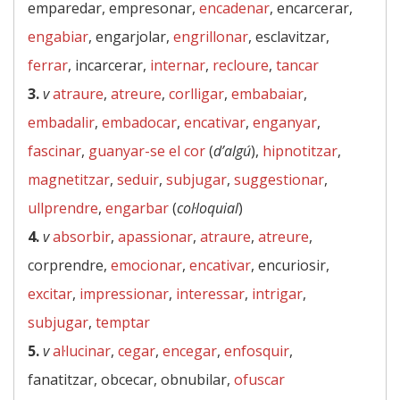
emparedar, empresonar,
encadenar
, encarcerar,
engabiar
, engarjolar,
engrillonar
, esclavitzar,
ferrar
, incarcerar,
internar
,
recloure
,
tancar
3.
v
atraure
,
atreure
,
corlligar
,
embabaiar
,
embadalir
,
embadocar
,
encativar
,
enganyar
,
fascinar
,
guanyar-se el cor
(
d’algú
),
hipnotitzar
,
magnetitzar
,
seduir
,
subjugar
,
suggestionar
,
ullprendre
,
engarbar
(
col·loquial
)
4.
v
absorbir
,
apassionar
,
atraure
,
atreure
,
corprendre,
emocionar
,
encativar
, encuriosir,
excitar
,
impressionar
,
interessar
,
intrigar
,
subjugar
,
temptar
5.
v
al·lucinar
,
cegar
,
encegar
,
enfosquir
,
fanatitzar, obcecar, obnubilar,
ofuscar