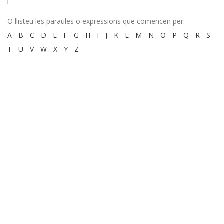
O llisteu les paraules o expressions que comencen per:
A
-
B
-
C
-
D
-
E
-
F
-
G
-
H
-
I
-
J
-
K
-
L
-
M
-
N
-
O
-
P
-
Q
-
R
-
S
-
T
-
U
-
V
-
W
-
X
-
Y
-
Z