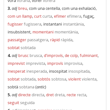
vorà
vorana
, vorer
vorera
3.
adj
breu
, com una centella, com una exhalació,
com un llamp
,
curt
curta
,
efímer
efímera
, fugaç,
fugisser
fugissera
, instantani
instantània
,
insubsistent,
momentani
momentània
,
passatger
passatgera
,
ràpid
ràpida
,
sobtat
sobtada
4.
adj
brusc
brusca
,
d’improvís
,
de colp
,
fulminant
,
imprevist
imprevista
,
improvís
improvisa
,
inesperat
inesperada
, insospitat
insospitada
,
sobtat
sobtada
,
sobtós
sobtosa
,
violent
violenta
,
sobtà
sobtana
(
antic
)
5.
adj
directe
directa
,
dret
dreta
,
recte
recta
,
seguit
seguida