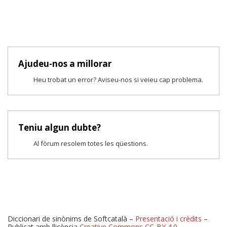
Ajudeu-nos a millorar
Heu trobat un error? Aviseu-nos si veieu cap problema.
Teniu algun dubte?
Al fòrum resolem totes les qüestions.
Diccionari de sinònims de Softcatalà –
Presentació i crèdits
–
Publicat amb llicència
Creative Commons CC-BY 4.0