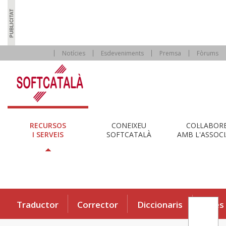
Notícies
Esdeveniments
Premsa
Fòrums
RECURSOS
CONEIXEU
COL·LABOR
I SERVEIS
SOFTCATALÀ
AMB L'ASSOCI
Traductor
Corrector
Diccionaris
Eines