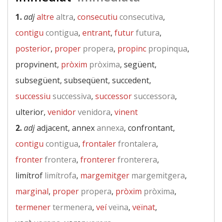
1.
adj
altre
altra
,
consecutiu
consecutiva
,
contigu
contigua
,
entrant
,
futur
futura
,
posterior
,
proper
propera
,
propinc
propinqua
,
propvinent,
pròxim
pròxima
, següent,
subsegüent, subseqüent, succedent,
successiu
successiva
,
successor
successora
,
ulterior,
venidor
venidora
,
vinent
2.
adj
adjacent, annex
annexa
, confrontant,
contigu
contigua
,
frontaler
frontalera
,
fronter
frontera
,
fronterer
fronterera
,
limítrof
limítrofa
,
margemitger
margemitgera
,
marginal
,
proper
propera
,
pròxim
pròxima
,
termener
termenera
,
veí
veïna
,
veïnat
,