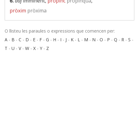
6.
adj
imminent,
propinc
propinqua
,
pròxim
pròxima
O llisteu les paraules o expressions que comencen per:
A
-
B
-
C
-
D
-
E
-
F
-
G
-
H
-
I
-
J
-
K
-
L
-
M
-
N
-
O
-
P
-
Q
-
R
-
S
-
T
-
U
-
V
-
W
-
X
-
Y
-
Z