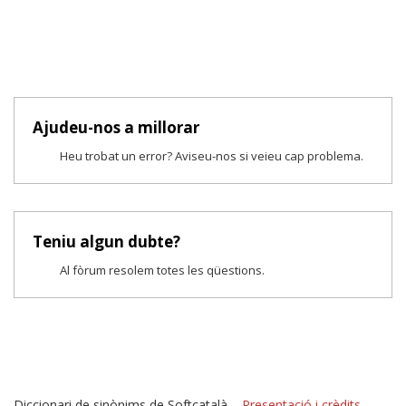
Ajudeu-nos a millorar
Heu trobat un error? Aviseu-nos si veieu cap problema.
Teniu algun dubte?
Al fòrum resolem totes les qüestions.
Diccionari de sinònims de Softcatalà –
Presentació i crèdits
–