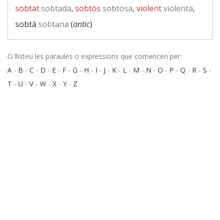
sobtat
sobtada
,
sobtós
sobtosa
,
violent
violenta
,
sobtà
sobtana
(
antic
)
O llisteu les paraules o expressions que comencen per:
A
-
B
-
C
-
D
-
E
-
F
-
G
-
H
-
I
-
J
-
K
-
L
-
M
-
N
-
O
-
P
-
Q
-
R
-
S
-
T
-
U
-
V
-
W
-
X
-
Y
-
Z