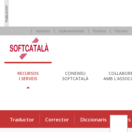
Notícies
Esdeveniments
Premsa
Fòrums
RECURSOS
CONEIXEU
COL·LABOR
I SERVEIS
SOFTCATALÀ
AMB L'ASSOCI
Traductor
Corrector
Diccionaris
Eines