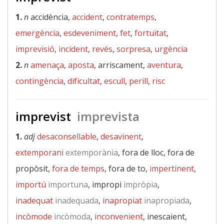
1.
n
accidència,
accident
,
contratemps
,
emergència
,
esdeveniment
,
fet
,
fortuïtat
,
imprevisió
,
incident
,
revés
,
sorpresa
,
urgència
2.
n
amenaça
,
aposta
, arriscament,
aventura
,
contingència
,
dificultat
,
escull
,
perill
,
risc
imprevist
imprevista
1.
adj
desaconsellable
,
desavinent
,
extemporani
extemporània
, fora de lloc, fora de
propòsit,
fora de temps
, fora de to,
impertinent
,
importú
importuna
, impropi
impròpia
,
inadequat
inadequada
,
inapropiat
inapropiada
,
incòmode
incòmoda
,
inconvenient
, inescaient,