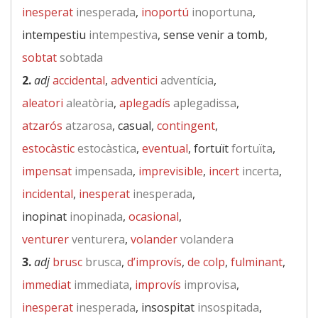
inesperat
inesperada
,
inoportú
inoportuna
,
intempestiu
intempestiva
, sense venir a tomb,
sobtat
sobtada
2.
adj
accidental
,
adventici
adventícia
,
aleatori
aleatòria
,
aplegadís
aplegadissa
,
atzarós
atzarosa
, casual,
contingent
,
estocàstic
estocàstica
,
eventual
, fortuït
fortuïta
,
impensat
impensada
,
imprevisible
,
incert
incerta
,
incidental
,
inesperat
inesperada
,
inopinat
inopinada
,
ocasional
,
venturer
venturera
,
volander
volandera
3.
adj
brusc
brusca
,
d’improvís
,
de colp
,
fulminant
,
immediat
immediata
,
improvís
improvisa
,
inesperat
inesperada
, insospitat
insospitada
,