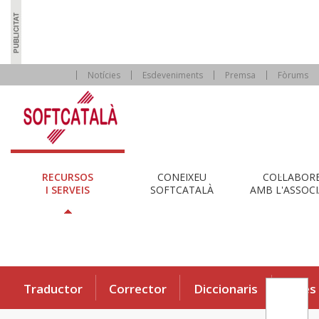
Notícies
Esdeveniments
Premsa
Fòrums
RECURSOS
CONEIXEU
COL·LABOR
I SERVEIS
SOFTCATALÀ
AMB L'ASSOCI
Traductor
Corrector
Diccionaris
Eines