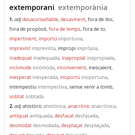
extemporani
extemporània
1.
adj
desaconsellable
,
desavinent
, fora de lloc,
fora de propòsit,
fora de temps
, fora de to,
impertinent
,
importú
importuna
,
imprevist
imprevista
, impropi
impròpia
,
inadequat
inadequada
,
inapropiat
inapropiada
,
incòmode
incòmoda
,
inconvenient
, inescaient,
inesperat
inesperada
,
inoportú
inoportuna
,
intempestiu
intempestiva
, sense venir a tomb,
sobtat
sobtada
2.
adj
ahistòric
ahistòrica
,
anacrònic
anacrònica
,
antiquat
antiquada
,
desfasat
desfasada
,
desmodat
desmodada
,
desplaçat
desplaçada
,