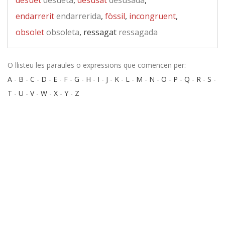
desuet
desueta
,
desusat
desusada
,
endarrerit
endarrerida
,
fòssil
,
incongruent
,
obsolet
obsoleta
, ressagat
ressagada
O llisteu les paraules o expressions que comencen per:
A
-
B
-
C
-
D
-
E
-
F
-
G
-
H
-
I
-
J
-
K
-
L
-
M
-
N
-
O
-
P
-
Q
-
R
-
S
-
T
-
U
-
V
-
W
-
X
-
Y
-
Z