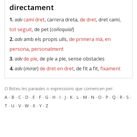
directament
1.
adv
camí dret
, carrera dreta,
de dret
, dret camí,
tot seguit
, de pet (
col·loquial
)
2.
adv
amb els propis ulls,
de primera mà
,
en
persona
,
personalment
3.
adv
de ple
, de ple a ple, sense obstacles
4.
adv
(
mirar
)
de dret en dret
, de fit a fit,
fixament
O llisteu les paraules o expressions que comencen per:
A
-
B
-
C
-
D
-
E
-
F
-
G
-
H
-
I
-
J
-
K
-
L
-
M
-
N
-
O
-
P
-
Q
-
R
-
S
-
T
-
U
-
V
-
W
-
X
-
Y
-
Z