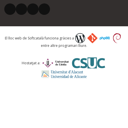
El vostre correu electrònic *
Què proposeu?
El lloc web de Softcatalà funciona gràcies a
entre altre programari lliure.
Comentari *
Hostatjat a:
ENVIA