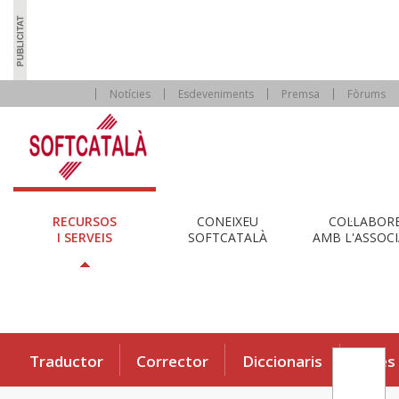
Notícies
Esdeveniments
Premsa
Fòrums
RECURSOS
CONEIXEU
COL·LABOR
I SERVEIS
SOFTCATALÀ
AMB L'ASSOCI
Traductor
Corrector
Diccionaris
Eines