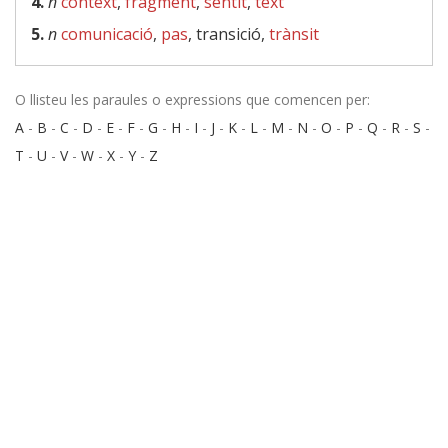
4.
n
context
,
fragment
,
sentit
,
text
5.
n
comunicació
,
pas
, transició,
trànsit
O llisteu les paraules o expressions que comencen per:
A
-
B
-
C
-
D
-
E
-
F
-
G
-
H
-
I
-
J
-
K
-
L
-
M
-
N
-
O
-
P
-
Q
-
R
-
S
-
T
-
U
-
V
-
W
-
X
-
Y
-
Z