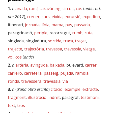
1.
n
anada
,
camí
,
caravàning
,
circuit
,
cós
(
antic; ort.
pre-2017
),
creuer
,
curs
,
eixida
,
excursió
,
expedició
,
itinerari,
jornada
,
línia
,
marxa
,
pas
,
passada
,
peregrinació,
periple
, recorregut,
rumb
,
ruta
,
singlada, singladura,
sortida
,
traça
,
traçat
,
trajecte
,
trajectòria
,
travessa
,
travessia
,
viatge
,
vol
,
cos
(
antic
)
2.
n
artèria
,
avinguda
,
baixada
, bulevard,
carrer
,
carreró
,
carretera
,
passeig
,
pujada
,
rambla
,
ronda
,
travessera
,
travessia
,
via
3.
n
(
d’una obra escrita
)
citació
,
exemple
,
extracte
,
fragment
,
il·lustració
,
indret
, paràgraf,
testimoni
,
text
,
tros