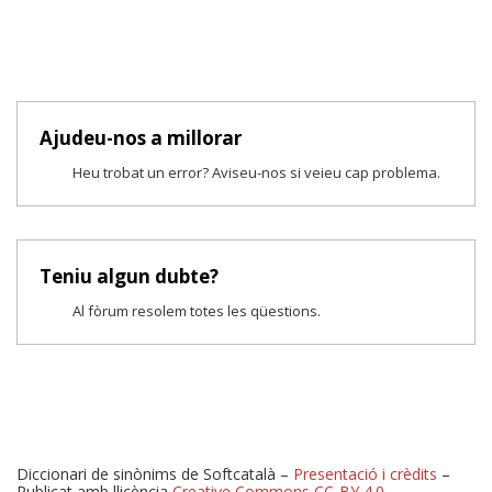
Ajudeu-nos a millorar
Heu trobat un error? Aviseu-nos si veieu cap problema.
Teniu algun dubte?
Al fòrum resolem totes les qüestions.
Diccionari de sinònims de Softcatalà –
Presentació i crèdits
–
Publicat amb llicència
Creative Commons CC-BY 4.0