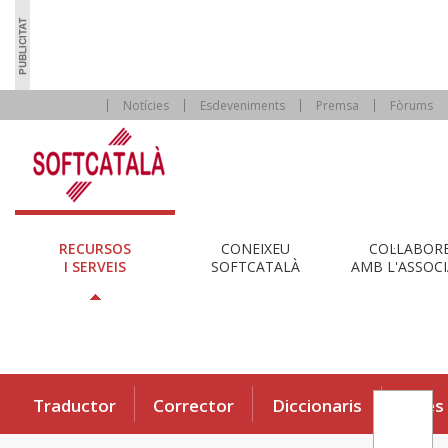
Notícies
Esdeveniments
Premsa
Fòrums
RECURSOS
CONEIXEU
COL·LABOR
I SERVEIS
SOFTCATALÀ
AMB L'ASSOCI
Traductor
Corrector
Diccionaris
Eines