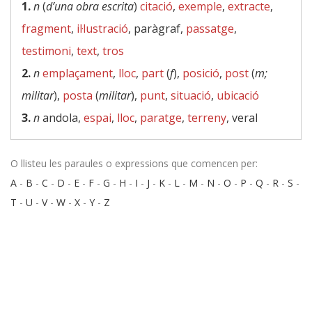
1.
n
(
d’una obra escrita
)
citació
,
exemple
,
extracte
,
fragment
,
il·lustració
, paràgraf,
passatge
,
testimoni
,
text
,
tros
2.
n
emplaçament
,
lloc
,
part
(
f
),
posició
,
post
(
m;
militar
),
posta
(
militar
),
punt
,
situació
,
ubicació
3.
n
andola,
espai
,
lloc
,
paratge
,
terreny
, veral
O llisteu les paraules o expressions que comencen per:
A
-
B
-
C
-
D
-
E
-
F
-
G
-
H
-
I
-
J
-
K
-
L
-
M
-
N
-
O
-
P
-
Q
-
R
-
S
-
T
-
U
-
V
-
W
-
X
-
Y
-
Z