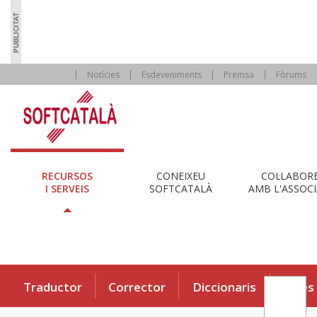
Notícies
Esdeveniments
Premsa
Fòrums
RECURSOS
CONEIXEU
COL·LABOR
I SERVEIS
SOFTCATALÀ
AMB L'ASSOCI
Traductor
Corrector
Diccionaris
Eines