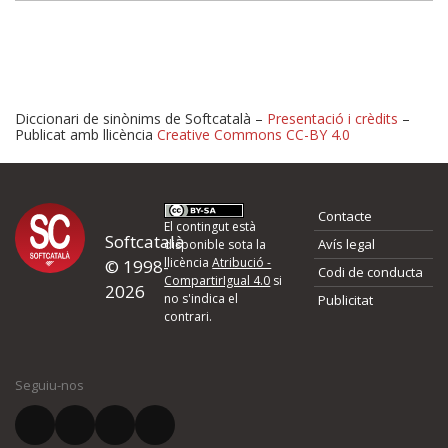
Diccionari de sinònims de Softcatalà –
Presentació i crèdits
–
Publicat amb llicència
Creative Commons CC-BY 4.0
Proposeu-nos millores o 
Contacte
d'errors
El contingut està
Softcatalà
Avís legal
disponible sota la
llicència
Atribució -
© 1998-
Codi de conducta
Si heu trobat un error o voleu proposar alguna millora, ompliu els ca
CompartirIgual 4.0
si
2026
quina és la millora que proposeu o l'error del qual voleu informar-no
no s'indica el
Publicitat
contrari.
El vostre nom *
Seguiu-nos
El vostre correu electrònic *