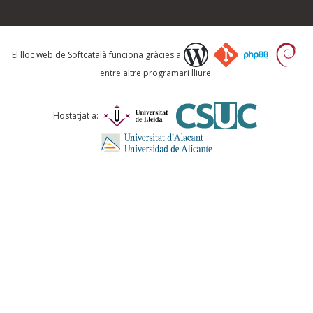
Què proposeu?
El lloc web de Softcatalà funciona gràcies a
entre altre programari lliure.
Comentari *
Hostatjat a:
ENVIA