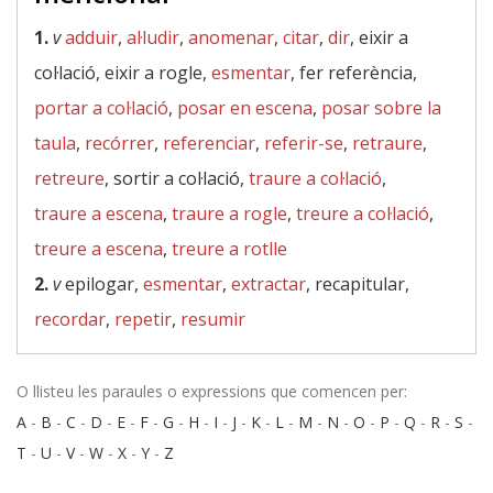
1.
v
adduir
,
al·ludir
,
anomenar
,
citar
,
dir
, eixir a
col·lació, eixir a rogle,
esmentar
, fer referència,
portar a col·lació
,
posar en escena
,
posar sobre la
taula
,
recórrer
,
referenciar
,
referir-se
,
retraure
,
retreure
, sortir a col·lació,
traure a col·lació
,
traure a escena
,
traure a rogle
,
treure a col·lació
,
treure a escena
,
treure a rotlle
2.
v
epilogar,
esmentar
,
extractar
, recapitular,
recordar
,
repetir
,
resumir
O llisteu les paraules o expressions que comencen per:
A
-
B
-
C
-
D
-
E
-
F
-
G
-
H
-
I
-
J
-
K
-
L
-
M
-
N
-
O
-
P
-
Q
-
R
-
S
-
T
-
U
-
V
-
W
-
X
-
Y
-
Z