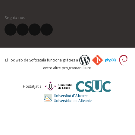
El vostre nom *
Seguiu-nos
El vostre correu electrònic *
Què proposeu?
El lloc web de Softcatalà funciona gràcies a
entre altre programari lliure.
Comentari *
Hostatjat a: