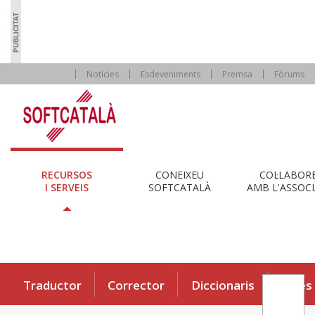
Notícies
Esdeveniments
Premsa
Fòrums
RECURSOS
CONEIXEU
COL·LABOR
I SERVEIS
SOFTCATALÀ
AMB L'ASSOCI
Traductor
Corrector
Diccionaris
Eines