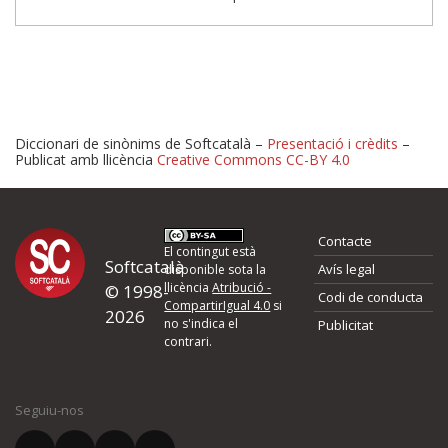
Diccionari de sinònims de Softcatalà –
Presentació i crèdits
–
Publicat amb llicència
Creative Commons CC-BY 4.0
Proposeu-nos millores o 
Contacte
d'errors
El contingut està
Softcatalà
Avís legal
disponible sota la
llicència
Atribució -
© 1998-
Codi de conducta
Si heu trobat un error o voleu proposar alguna millora, ompliu els ca
CompartirIgual 4.0
si
2026
quina és la millora que proposeu o l'error del qual voleu informar-no
no s'indica el
Publicitat
contrari.
El vostre nom *
Seguiu-nos