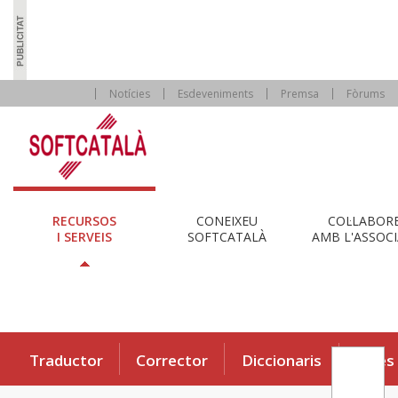
Notícies
Esdeveniments
Premsa
Fòrums
RECURSOS
CONEIXEU
COL·LABOR
I SERVEIS
SOFTCATALÀ
AMB L'ASSOCI
Traductor
Corrector
Diccionaris
Eines