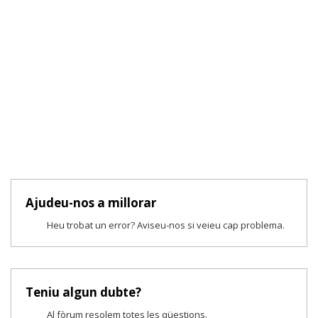
Ajudeu-nos a millorar
Heu trobat un error? Aviseu-nos si veieu cap problema.
Teniu algun dubte?
Al fòrum resolem totes les qüestions.