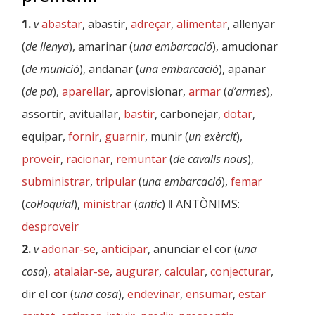
1.
v
abastar
, abastir,
adreçar
,
alimentar
, allenyar
(
de llenya
), amarinar (
una embarcació
), amucionar
(
de munició
), andanar (
una embarcació
), apanar
(
de pa
),
aparellar
, aprovisionar,
armar
(
d’armes
),
assortir, avituallar,
bastir
, carbonejar,
dotar
,
equipar,
fornir
,
guarnir
, munir (
un exèrcit
),
proveir
,
racionar
,
remuntar
(
de cavalls nous
),
subministrar
,
tripular
(
una embarcació
),
femar
(
col·loquial
),
ministrar
(
antic
) ‖
ANTÒNIMS:
desproveir
2.
v
adonar-se
,
anticipar
, anunciar el cor (
una
cosa
),
atalaiar-se
,
augurar
,
calcular
,
conjecturar
,
dir el cor (
una cosa
),
endevinar
,
ensumar
,
estar