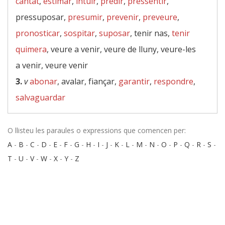
cantat
,
estimar
,
intuir
,
predir
,
pressentir
,
pressuposar,
presumir
,
prevenir
,
preveure
,
pronosticar
,
sospitar
,
suposar
, tenir nas,
tenir
quimera
, veure a venir, veure de lluny, veure-les
a venir, veure venir
3.
v
abonar
, avalar, fiançar,
garantir
,
respondre
,
salvaguardar
O llisteu les paraules o expressions que comencen per:
A
-
B
-
C
-
D
-
E
-
F
-
G
-
H
-
I
-
J
-
K
-
L
-
M
-
N
-
O
-
P
-
Q
-
R
-
S
-
T
-
U
-
V
-
W
-
X
-
Y
-
Z