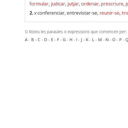
formular
,
judicar
,
jutjar
,
ordenar
,
prescriure
,
p
2.
v
conferenciar, entrevistar-se,
reunir-se
,
tr
O llisteu les paraules o expressions que comencen per:
A
-
B
-
C
-
D
-
E
-
F
-
G
-
H
-
I
-
J
-
K
-
L
-
M
-
N
-
O
-
P
-