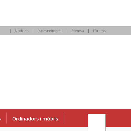
Notícies
Esdeveniments
Premsa
Fòrums
s
Ordinadors i mòbils