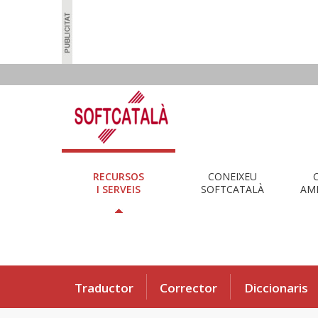
RECURSOS
CONEIXEU
I SERVEIS
SOFTCATALÀ
AMB
Traductor
Corrector
Diccionaris