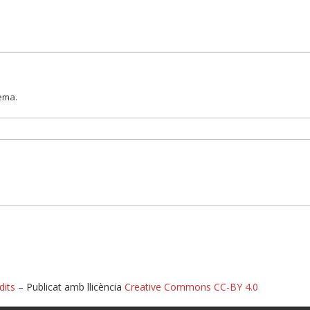
lema.
dits
– Publicat amb llicència
Creative Commons CC-BY 4.0