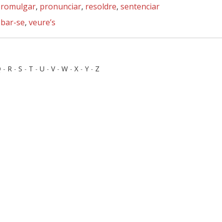
romulgar
,
pronunciar
,
resoldre
,
sentenciar
obar-se
,
veure’s
Q
-
R
-
S
-
T
-
U
-
V
-
W
-
X
-
Y
-
Z