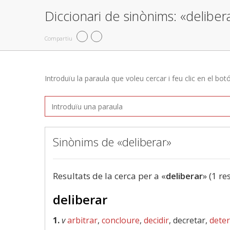
Diccionari de sinònims: «deliber
Compartiu
Introduïu la paraula que voleu cercar i feu clic en el bot
Sinònims de «deliberar»
Resultats de la cerca per a «
deliberar
» (1 re
deliberar
1.
v
arbitrar
,
concloure
,
decidir
, decretar,
dete