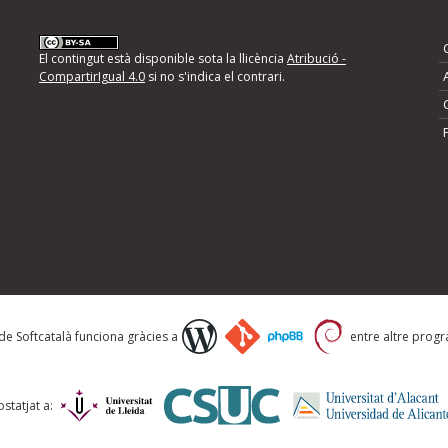
nformeu d'errors
El contingut està disponible sota la llicència
Atribució -
CompartirIgual 4.0
si no s'indica el contrari.
mps següents i descriviu quina és la millora que
 de Softcatalà funciona gràcies a
entre altre progra
statjat a: