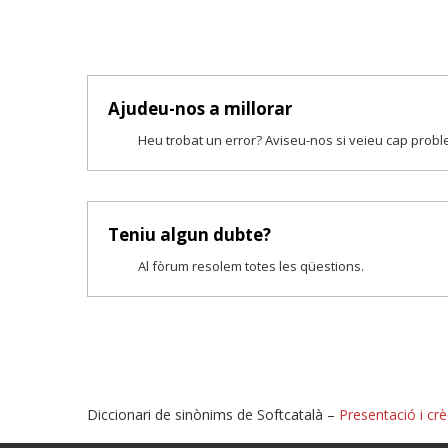
Ajudeu-nos a millorar
Heu trobat un error? Aviseu-nos si veieu cap prob
Teniu algun dubte?
Al fòrum resolem totes les qüestions.
Diccionari de sinònims de Softcatalà –
Presentació i crè