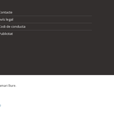
Contacte
Avís legal
Codi de conducta
Publicitat
mari lliure.