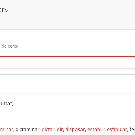
ar»
ó de cerca.
sultat)
rminar
, dictaminar,
dictar
,
dir
,
disposar
,
establir
,
estipular
, f