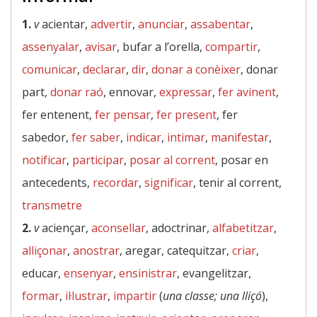
1.
v
acientar,
advertir
,
anunciar
,
assabentar
,
assenyalar
,
avisar
, bufar a l’orella,
compartir
,
comunicar
,
declarar
,
dir
,
donar a conèixer
, donar
part,
donar raó
, ennovar,
expressar
,
fer avinent
,
fer entenent,
fer pensar
,
fer present
, fer
sabedor,
fer saber
,
indicar
,
intimar
,
manifestar
,
notificar
,
participar
,
posar al corrent
, posar en
antecedents,
recordar
,
significar
, tenir al corrent,
transmetre
2.
v
aciençar,
aconsellar
, adoctrinar,
alfabetitzar
,
alliçonar
,
anostrar
, aregar, catequitzar,
criar
,
educar,
ensenyar
,
ensinistrar
, evangelitzar,
formar
,
il·lustrar
,
impartir
(
una classe; una lliçó
),