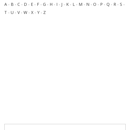
A
-
B
-
C
-
D
-
E
-
F
-
G
-
H
-
I
-
J
-
K
-
L
-
M
-
N
-
O
-
P
-
Q
-
R
-
S
-
T
-
U
-
V
-
W
-
X
-
Y
-
Z