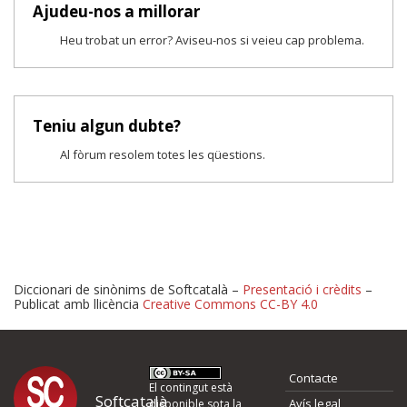
Ajudeu-nos a millorar
Heu trobat un error? Aviseu-nos si veieu cap problema.
Teniu algun dubte?
Al fòrum resolem totes les qüestions.
Diccionari de sinònims de Softcatalà –
Presentació i crèdits
–
Publicat amb llicència
Creative Commons CC-BY 4.0
Proposeu-nos millores o 
Contacte
d'errors
El contingut està
Softcatalà
Avís legal
disponible sota la