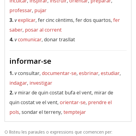
inculcar
,
inspirar
,
instruir
,
orientar
,
preparar
,
professar
,
pujar
3.
v
explicar
, fer cinc cèntims, fer dos quartos,
fer
saber
,
posar al corrent
4.
v
comunicar
, donar trasllat
informar-se
1.
v
consultar,
documentar-se
,
esbrinar
,
estudiar
,
indagar
,
investigar
2.
v
mirar de quin costat bufa el vent, mirar de
quin costat ve el vent,
orientar-se
,
prendre el
pols
, sondar el terreny,
temptejar
O llisteu les paraules o expressions que comencen per: