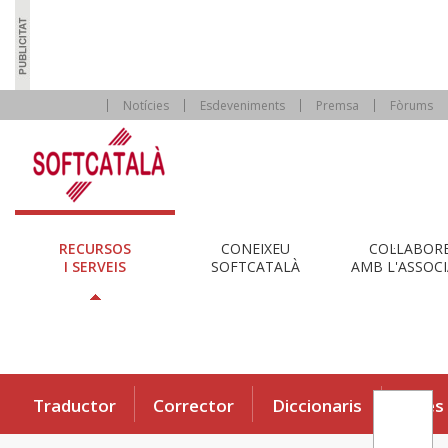
Notícies
Esdeveniments
Premsa
Fòrums
RECURSOS
CONEIXEU
COL·LABOR
I SERVEIS
SOFTCATALÀ
AMB L'ASSOCI
Traductor
Corrector
Diccionaris
Eines