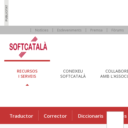
Notícies
Esdeveniments
Premsa
Fòrums
RECURSOS
CONEIXEU
COL·LABOR
I SERVEIS
SOFTCATALÀ
AMB L'ASSOCI
Traductor
Corrector
Diccionaris
Eines