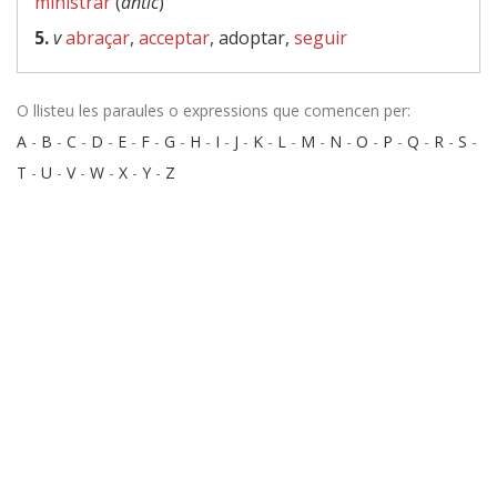
ministrar
(
antic
)
5.
v
abraçar
,
acceptar
, adoptar,
seguir
O llisteu les paraules o expressions que comencen per:
A
-
B
-
C
-
D
-
E
-
F
-
G
-
H
-
I
-
J
-
K
-
L
-
M
-
N
-
O
-
P
-
Q
-
R
-
S
-
T
-
U
-
V
-
W
-
X
-
Y
-
Z