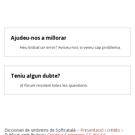
Ajudeu-nos a millorar
Heu trobat un error? Aviseu-nos si veieu cap problema.
Teniu algun dubte?
Al fòrum resolem totes les qüestions.
Diccionari de sinònims de Softcatalà –
Presentació i crèdits
–
Publicat amb llicència
Creative Commons CC-BY 4.0