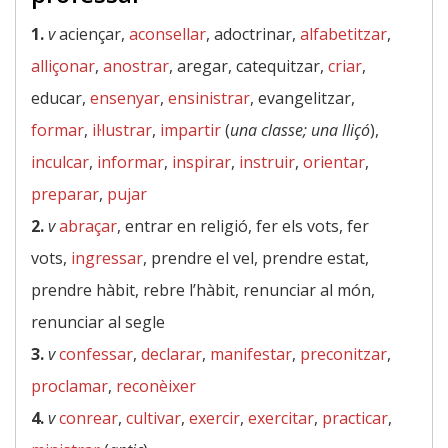
1.
v
aciençar,
aconsellar
, adoctrinar,
alfabetitzar
,
alliçonar
,
anostrar
, aregar, catequitzar,
criar
,
educar,
ensenyar
,
ensinistrar
, evangelitzar,
formar
,
il·lustrar
,
impartir
(
una classe; una lliçó
),
inculcar
,
informar
,
inspirar
,
instruir
,
orientar
,
preparar
,
pujar
2.
v
abraçar
, entrar en religió, fer els vots, fer
vots,
ingressar
, prendre el vel, prendre estat,
prendre hàbit, rebre l’hàbit, renunciar al món,
renunciar al segle
3.
v
confessar
,
declarar
,
manifestar
,
preconitzar
,
proclamar
,
reconèixer
4.
v
conrear
,
cultivar
,
exercir
,
exercitar
,
practicar
,