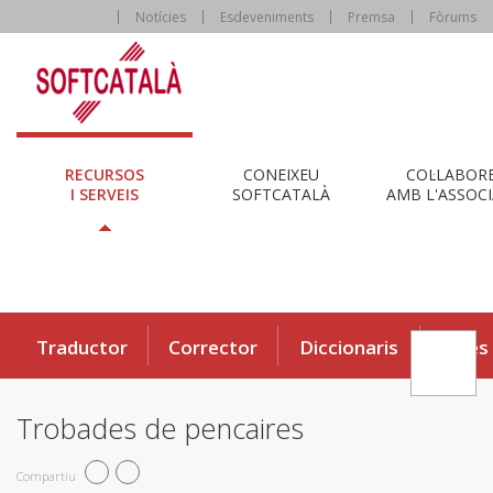
Notícies
Esdeveniments
Premsa
Fòrums
RECURSOS
CONEIXEU
COL·LABOR
I SERVEIS
SOFTCATALÀ
AMB L'ASSOCI
Traductor
Corrector
Diccionaris
Eines
Trobades de pencaires
Compartiu