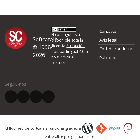
Contacte
El contingut està
Softcatalà
Avís legal
disponible sota la
llicència
Atribució -
© 1998-
Codi de conducta
CompartirIgual 4.0
si
2026
no s'indica el
Publicitat
contrari.
Seguiu-nos
El lloc web de Softcatalà funciona gràcies a
entre altre programari lliure.