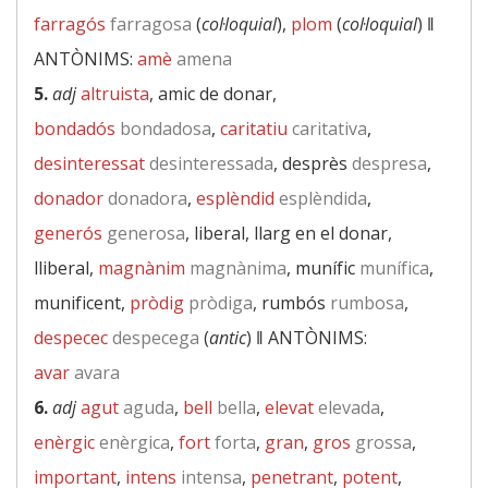
farragós
farragosa
(
col·loquial
),
plom
(
col·loquial
) ‖
ANTÒNIMS:
amè
amena
5.
adj
altruista
, amic de donar,
bondadós
bondadosa
,
caritatiu
caritativa
,
desinteressat
desinteressada
, desprès
despresa
,
donador
donadora
,
esplèndid
esplèndida
,
generós
generosa
, liberal, llarg en el donar,
lliberal,
magnànim
magnànima
, munífic
munífica
,
munificent,
pròdig
pròdiga
, rumbós
rumbosa
,
despecec
despecega
(
antic
) ‖
ANTÒNIMS:
avar
avara
6.
adj
agut
aguda
,
bell
bella
,
elevat
elevada
,
enèrgic
enèrgica
,
fort
forta
,
gran
,
gros
grossa
,
important
,
intens
intensa
,
penetrant
,
potent
,