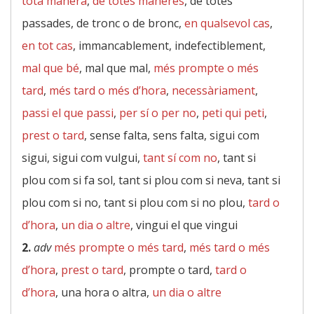
tota manera
,
de totes maneres
, de totes
passades, de tronc o de bronc,
en qualsevol cas
,
en tot cas
, immancablement, indefectiblement,
mal que bé
, mal que mal,
més prompte o més
tard
,
més tard o més d’hora
,
necessàriament
,
passi el que passi
,
per sí o per no
,
peti qui peti
,
prest o tard
, sense falta, sens falta, sigui com
sigui, sigui com vulgui,
tant sí com no
, tant si
plou com si fa sol, tant si plou com si neva, tant si
plou com si no, tant si plou com si no plou,
tard o
d’hora
,
un dia o altre
, vingui el que vingui
2.
adv
més prompte o més tard
,
més tard o més
d’hora
,
prest o tard
, prompte o tard,
tard o
d’hora
, una hora o altra,
un dia o altre