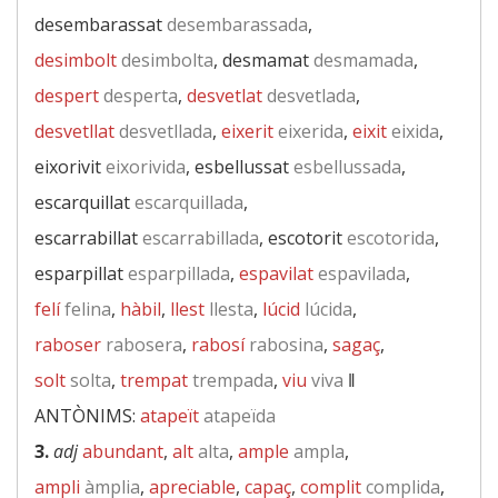
desembarassat
desembarassada
,
desimbolt
desimbolta
, desmamat
desmamada
,
despert
desperta
,
desvetlat
desvetlada
,
desvetllat
desvetllada
,
eixerit
eixerida
,
eixit
eixida
,
eixorivit
eixorivida
, esbellussat
esbellussada
,
escarquillat
escarquillada
,
escarrabillat
escarrabillada
, escotorit
escotorida
,
esparpillat
esparpillada
,
espavilat
espavilada
,
felí
felina
,
hàbil
,
llest
llesta
,
lúcid
lúcida
,
raboser
rabosera
,
rabosí
rabosina
,
sagaç
,
solt
solta
,
trempat
trempada
,
viu
viva
‖
ANTÒNIMS:
atapeït
atapeïda
3.
adj
abundant
,
alt
alta
,
ample
ampla
,
ampli
àmplia
,
apreciable
,
capaç
,
complit
complida
,