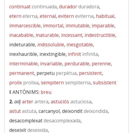
continuat
continuada
,
durador
duradora
,
etern
eterna
,
eternal
,
evitern
eviterna
,
habitual
,
immarcescible
,
immortal
,
immutable
,
imparable
,
inacabable
,
inaturable
,
incessant
,
indestructible
,
indeturable,
indissoluble
,
inesgotable
,
inexhaurible, inextingible,
infinit
infinita
,
interminable
,
invariable
,
perdurable
,
perenne
,
permanent
, perpetu
perpètua
,
persistent
,
prolix
prolixa
,
sempitern
sempiterna
,
subsistent
‖
ANTÒNIMS:
breu
2.
adj
arter
artera
,
astuciós
astuciosa
,
astut
astuta
, carcanyol, deixondit
deixondida
,
desacomplexat
desacomplexada
,
deseixit
deseixida
,