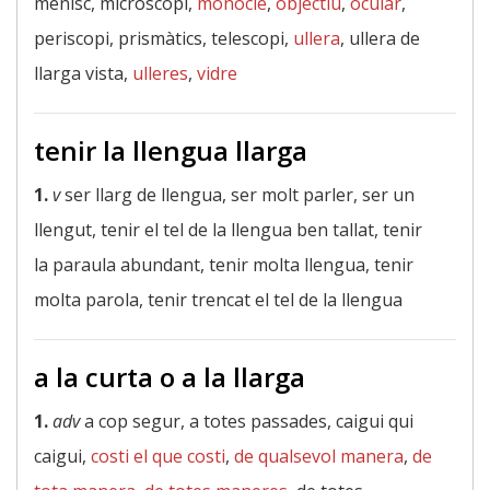
menisc, microscopi,
monocle
,
objectiu
,
ocular
,
periscopi, prismàtics, telescopi,
ullera
, ullera de
llarga vista,
ulleres
,
vidre
tenir la llengua llarga
1.
v
ser llarg de llengua, ser molt parler, ser un
llengut, tenir el tel de la llengua ben tallat, tenir
la paraula abundant, tenir molta llengua, tenir
molta parola, tenir trencat el tel de la llengua
a la curta o a la llarga
1.
adv
a cop segur, a totes passades, caigui qui
caigui,
costi el que costi
,
de qualsevol manera
,
de