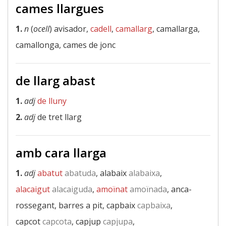
cames llargues
1.
n
(
ocell
) avisador,
cadell
,
camallarg
, camallarga,
camallonga, cames de jonc
de llarg abast
1.
adj
de lluny
2.
adj
de tret llarg
amb cara llarga
1.
adj
abatut
abatuda
, alabaix
alabaixa
,
alacaigut
alacaiguda
,
amoïnat
amoïnada
, anca-
rossegant, barres a pit, capbaix
capbaixa
,
capcot
capcota
, capjup
capjupa
,