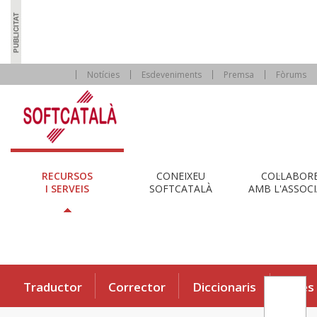
Notícies
Esdeveniments
Premsa
Fòrums
RECURSOS
CONEIXEU
COL·LABOR
I SERVEIS
SOFTCATALÀ
AMB L'ASSOCI
Traductor
Corrector
Diccionaris
Eines