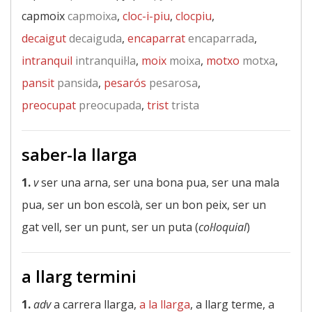
capmoix
capmoixa
,
cloc-i-piu
,
clocpiu
,
decaigut
decaiguda
,
encaparrat
encaparrada
,
intranquil
intranquil·la
,
moix
moixa
,
motxo
motxa
,
pansit
pansida
,
pesarós
pesarosa
,
preocupat
preocupada
,
trist
trista
saber-la llarga
1.
v
ser una arna, ser una bona pua, ser una mala
pua, ser un bon escolà, ser un bon peix, ser un
gat vell, ser un punt, ser un puta (
col·loquial
)
a llarg termini
1.
adv
a carrera llarga,
a la llarga
, a llarg terme, a