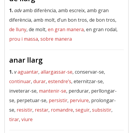
1.
adv
amb diferència, amb escreix, amb gran
diferència, amb molt, d’un bon tros, de bon tros,
de lluny
, de molt,
en gran manera
, en gran rodal,
prou i massa
,
sobre manera
anar llarg
1.
v
aguantar
,
allargassar-se
, conservar-se,
continuar
,
durar
,
estendre’s
, eternitzar-se,
inveterar-se,
mantenir-se
, perdurar, perllongar-
se, perpetuar-se,
persistir
,
perviure
, prolongar-
se,
resistir
,
restar
,
romandre
,
seguir
,
subsistir
,
tirar
,
viure