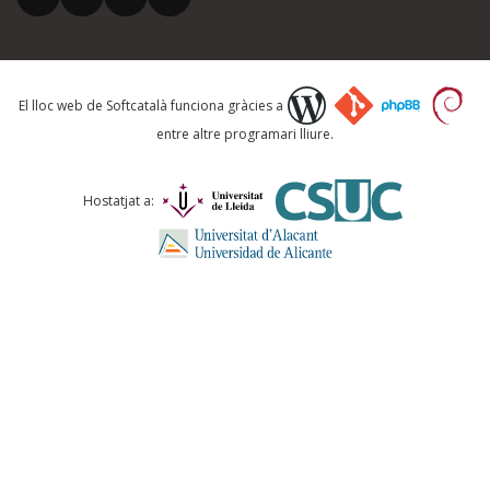
El vostre correu electrònic *
Què proposeu?
El lloc web de Softcatalà funciona gràcies a
entre altre programari lliure.
Comentari *
Hostatjat a:
ENVIA