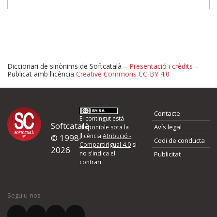
Diccionari de sinònims de Softcatalà –
Presentació i crèdits
–
Publicat amb llicència
Creative Commons CC-BY 4.0
Proposeu-nos millores o 
Contacte
d'errors
El contingut està
Softcatalà
Avís legal
disponible sota la
llicència
Atribució -
© 1998-
Codi de conducta
Si heu trobat un error o voleu proposar alguna millora, ompliu els ca
CompartirIgual 4.0
si
2026
quina és la millora que proposeu o l'error del qual voleu informar-no
no s'indica el
Publicitat
contrari.
El vostre nom *
Seguiu-nos