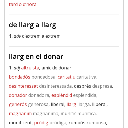
tard o d’hora
de llarg a llarg
1.
adv
d’extrem a extrem
llarg en el donar
1.
adj
altruista
, amic de donar,
bondadós
bondadosa
,
caritatiu
caritativa
,
desinteressat
desinteressada
, desprès
despresa
,
donador
donadora
,
esplèndid
esplèndida
,
generós
generosa
, liberal,
llarg
llarga
, lliberal,
magnànim
magnànima
, munífic
munífica
,
munificent,
pròdig
pròdiga
, rumbós
rumbosa
,