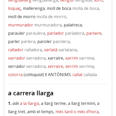
llenguallarg
llenguallarga
,
llengut
llenguda
,
lloro
,
loquaç
, mallerenga, moll de boca
molla de boca
,
moll de morro
molla de morro
,
murmurador
murmuradora
, palatreca,
parauler
paraulera
,
parlador
parladora
,
parlaire
,
parler
parlera
, paroler
parolera
,
rallador
ralladora
,
xarlatà
xarlatana
,
xarrador
xarradora
, xarraire,
xarrim
xarrima
,
xerrador
xerradora
,
xerraire
,
xerrim
xerrima
,
cotorra
(
col·loquial
) ‖
ANTÒNIMS:
callat
callada
a carrera llarga
1.
adv
a la llarga
, a llarg terme, a llarg termini, a
llarg tret, amb el temps,
més tard o més d’hora
,