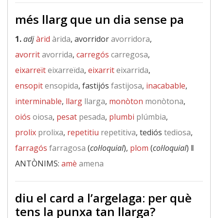
més llarg que un dia sense pa
1.
adj
àrid
àrida
, avorridor
avorridora
,
avorrit
avorrida
,
carregós
carregosa
,
eixarreït
eixarreïda
,
eixarrit
eixarrida
,
ensopit
ensopida
, fastijós
fastijosa
,
inacabable
,
interminable
,
llarg
llarga
,
monòton
monòtona
,
oiós
oiosa
,
pesat
pesada
,
plumbi
plúmbia
,
prolix
prolixa
,
repetitiu
repetitiva
, tediós
tediosa
,
farragós
farragosa
(
col·loquial
),
plom
(
col·loquial
) ‖
ANTÒNIMS:
amè
amena
diu el card a l’argelaga: per què
tens la punxa tan llarga?