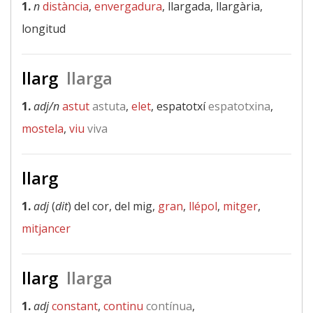
1.
n
distància
,
envergadura
, llargada, llargària,
longitud
llarg
llarga
1.
adj/n
astut
astuta
,
elet
, espatotxí
espatotxina
,
mostela
,
viu
viva
llarg
1.
adj
(
dit
) del cor, del mig,
gran
,
llépol
,
mitger
,
mitjancer
llarg
llarga
1.
adj
constant
,
continu
contínua
,