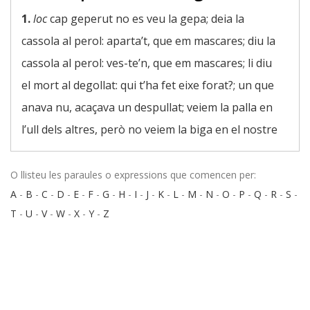
1.
loc
cap geperut no es veu la gepa; deia la
cassola al perol: aparta’t, que em mascares; diu la
cassola al perol: ves-te’n, que em mascares; li diu
el mort al degollat: qui t’ha fet eixe forat?; un que
anava nu, acaçava un despullat; veiem la palla en
l’ull dels altres, però no veiem la biga en el nostre
O llisteu les paraules o expressions que comencen per:
A
-
B
-
C
-
D
-
E
-
F
-
G
-
H
-
I
-
J
-
K
-
L
-
M
-
N
-
O
-
P
-
Q
-
R
-
S
-
T
-
U
-
V
-
W
-
X
-
Y
-
Z