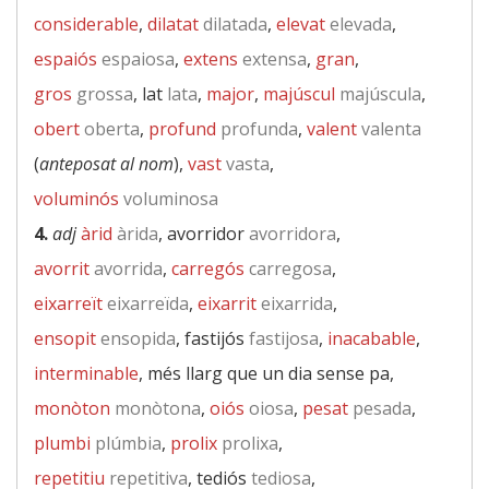
considerable
,
dilatat
dilatada
,
elevat
elevada
,
espaiós
espaiosa
,
extens
extensa
,
gran
,
gros
grossa
, lat
lata
,
major
,
majúscul
majúscula
,
obert
oberta
,
profund
profunda
,
valent
valenta
(
anteposat al nom
),
vast
vasta
,
voluminós
voluminosa
4.
adj
àrid
àrida
, avorridor
avorridora
,
avorrit
avorrida
,
carregós
carregosa
,
eixarreït
eixarreïda
,
eixarrit
eixarrida
,
ensopit
ensopida
, fastijós
fastijosa
,
inacabable
,
interminable
, més llarg que un dia sense pa,
monòton
monòtona
,
oiós
oiosa
,
pesat
pesada
,
plumbi
plúmbia
,
prolix
prolixa
,
repetitiu
repetitiva
, tediós
tediosa
,