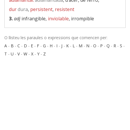
adiamantat
adiamantada
, d’acer, de ferro,
dur
dura
,
persistent
,
resistent
3.
adj
infrangible,
inviolable
, irrompible
O llisteu les paraules o expressions que comencen per:
A
-
B
-
C
-
D
-
E
-
F
-
G
-
H
-
I
-
J
-
K
-
L
-
M
-
N
-
O
-
P
-
Q
-
R
-
S
-
T
-
U
-
V
-
W
-
X
-
Y
-
Z