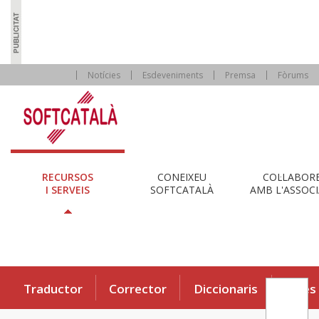
Notícies
Esdeveniments
Premsa
Fòrums
RECURSOS
CONEIXEU
COL·LABOR
I SERVEIS
SOFTCATALÀ
AMB L'ASSOCI
Traductor
Corrector
Diccionaris
Eines