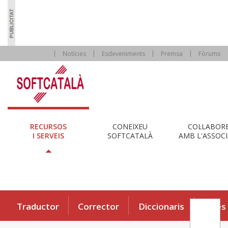
Notícies
Esdeveniments
Premsa
Fòrums
RECURSOS
CONEIXEU
COL·LABOR
I SERVEIS
SOFTCATALÀ
AMB L'ASSOCI
Traductor
Corrector
Diccionaris
Eines