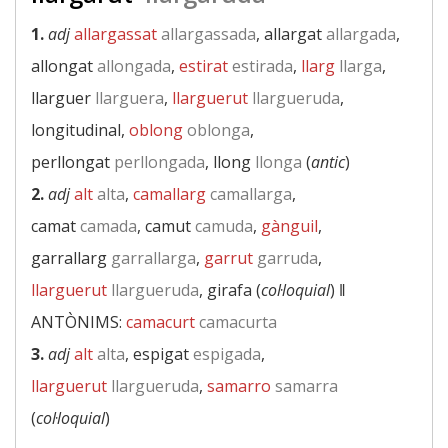
1.
adj
allargassat
allargassada
, allargat
allargada
,
allongat
allongada
,
estirat
estirada
,
llarg
llarga
,
llarguer
llarguera
,
llarguerut
llargueruda
,
longitudinal,
oblong
oblonga
,
perllongat
perllongada
, llong
llonga
(
antic
)
2.
adj
alt
alta
,
camallarg
camallarga
,
camat
camada
, camut
camuda
,
gànguil
,
garrallarg
garrallarga
,
garrut
garruda
,
llarguerut
llargueruda
, girafa (
col·loquial
) ‖
ANTÒNIMS:
camacurt
camacurta
3.
adj
alt
alta
, espigat
espigada
,
llarguerut
llargueruda
,
samarro
samarra
(
col·loquial
)