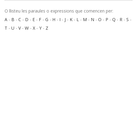
O llisteu les paraules o expressions que comencen per:
A
-
B
-
C
-
D
-
E
-
F
-
G
-
H
-
I
-
J
-
K
-
L
-
M
-
N
-
O
-
P
-
Q
-
R
-
S
-
T
-
U
-
V
-
W
-
X
-
Y
-
Z