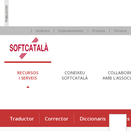
Notícies
Esdeveniments
Premsa
Fòrums
RECURSOS
CONEIXEU
COL·LABOR
I SERVEIS
SOFTCATALÀ
AMB L'ASSOCI
Traductor
Corrector
Diccionaris
Eines