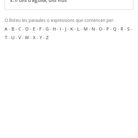
1.
n
ulls d’àguila, ulls vius
O llisteu les paraules o expressions que comencen per:
A
-
B
-
C
-
D
-
E
-
F
-
G
-
H
-
I
-
J
-
K
-
L
-
M
-
N
-
O
-
P
-
Q
-
R
-
S
-
T
-
U
-
V
-
W
-
X
-
Y
-
Z