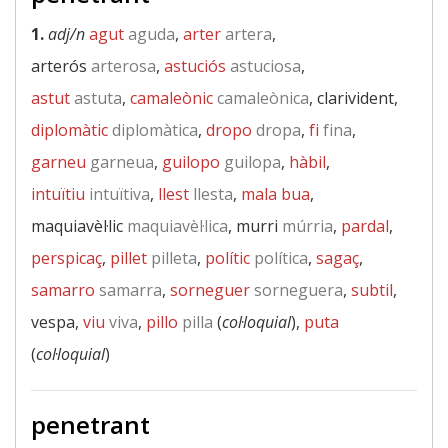
1.
adj/n
agut
aguda
,
arter
artera
,
arterós
arterosa
,
astuciós
astuciosa
,
astut
astuta
,
camaleònic
camaleònica
, clarivident,
diplomàtic
diplomàtica
,
dropo
dropa
,
fi
fina
,
garneu
garneua
,
guilopo
guilopa
,
hàbil
,
intuïtiu
intuïtiva
,
llest
llesta
,
mala bua
,
maquiavèl·lic
maquiavèl·lica
, murri
múrria
,
pardal
,
perspicaç
,
pillet
pilleta
,
polític
política
,
sagaç
,
samarro
samarra
,
sorneguer
sorneguera
,
subtil
,
vespa,
viu
viva
,
pillo
pilla
(
col·loquial
),
puta
(
col·loquial
)
penetrant