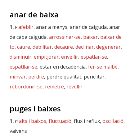
anar de baixa
1.
v
afeblir
, anar a menys, anar de caiguda, anar
de capa caiguda,
arrossinar-se
,
baixar
,
baixar de
to
,
caure
,
debilitar
,
decaure
,
declinar
,
degenerar
,
disminuir
,
empitjorar
,
envellir
,
espatlar-se
,
espatllar-se
, estar en decadència,
fer-se malbé
,
minvar
,
perdre
, perdre qualitat, periclitar,
rebordonir-se
,
remetre
,
revellir
puges i baixes
1.
n
alts i baixos
,
fluctuació
, flux i reflux,
oscil·lació
,
vaivens