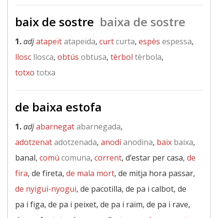
baix de sostre
baixa de sostre
1.
adj
atapeït
atapeïda
,
curt
curta
,
espès
espessa
,
llosc
llosca
,
obtús
obtusa
,
tèrbol
tèrbola
,
totxo
totxa
de baixa estofa
1.
adj
abarnegat
abarnegada
,
adotzenat
adotzenada
,
anodí
anodina
,
baix
baixa
,
banal,
comú
comuna
,
corrent
, d’estar per casa,
de
fira
, de fireta,
de mala mort
, de mitja hora passar,
de nyigui-nyogui
, de pacotilla, de pa i calbot, de
pa i figa, de pa i peixet, de pa i raïm, de pa i rave,