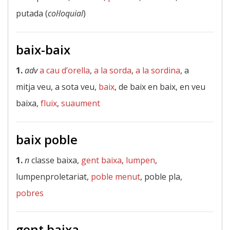
putada (
col·loquial
)
baix-baix
1.
adv
a cau d’orella
,
a la sorda
,
a la sordina
, a
mitja veu, a sota veu,
baix
, de baix en baix, en veu
baixa,
fluix
,
suaument
baix poble
1.
n
classe baixa,
gent baixa
,
lumpen
,
lumpenproletariat,
poble menut
, poble pla,
pobres
gent baixa