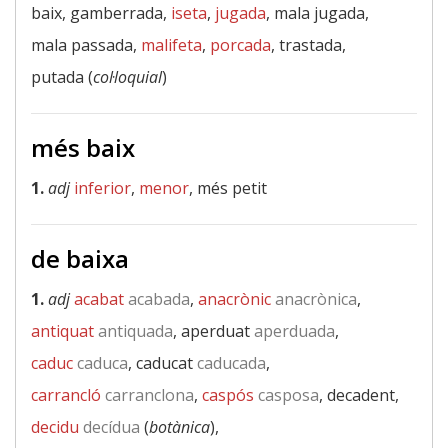
baix, gamberrada,
iseta
,
jugada
, mala jugada,
mala passada,
malifeta
,
porcada
, trastada,
putada (
col·loquial
)
més baix
1.
adj
inferior
,
menor
, més petit
de baixa
1.
adj
acabat
acabada
,
anacrònic
anacrònica
,
antiquat
antiquada
, aperduat
aperduada
,
caduc
caduca
, caducat
caducada
,
carrancló
carranclona
,
caspós
casposa
, decadent,
decidu
decídua
(
botànica
),