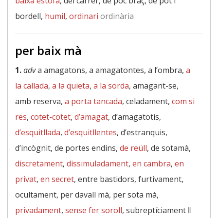
baixa estofa
, del carrer, de poc braç, de pot i
bordell,
humil
,
ordinari
ordinària
per baix mà
1.
adv
a amagatons, a amagatontes, a l’ombra,
a
la callada
,
a la quieta
,
a la sorda
, amagant-se,
amb reserva,
a porta tancada
, celadament,
com si
res
,
cotet-cotet
,
d’amagat
, d’amagatotis,
d’esquitllada
,
d’esquitllentes
, d’estranquis,
d’incògnit, de portes endins,
de reüll
, de sotamà,
discretament
,
dissimuladament
,
en cambra
,
en
privat
,
en secret
, entre bastidors, furtivament,
ocultament, per davall mà, per sota mà,
privadament
,
sense fer soroll
, subreptíciament ‖