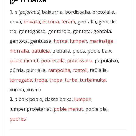
1.
n
(
pejoratiu
) baixúrria, bordissalla, bretolalla,
briva,
brivalla
,
escòria
,
feram
, gentalla, gent de
tro, gentegassa, genterola, genteta, gentola,
gentota, gentussa,
horda
,
lumpen
,
marinatge
,
morralla
,
patuleia
, pleballa, plebs, poble baix,
poble menut
,
pobretalla
,
pobrissalla
, populatxo,
púrria, purrialla,
rampoina
,
rostoll
, taülalla,
terregada
,
trepa
,
tropa
,
turba
,
turbamulta
,
xurma, xusma
2.
n
baix poble, classe baixa,
lumpen
,
lumpenproletariat,
poble menut
, poble pla,
pobres