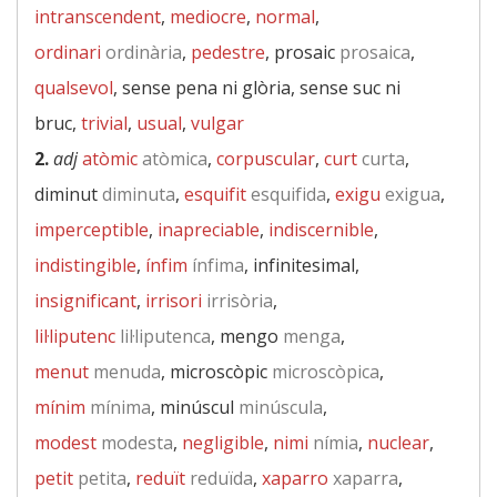
intranscendent
,
mediocre
,
normal
,
ordinari
ordinària
,
pedestre
, prosaic
prosaica
,
qualsevol
, sense pena ni glòria, sense suc ni
bruc,
trivial
,
usual
,
vulgar
2.
adj
atòmic
atòmica
,
corpuscular
,
curt
curta
,
diminut
diminuta
,
esquifit
esquifida
,
exigu
exigua
,
imperceptible
,
inapreciable
,
indiscernible
,
indistingible
,
ínfim
ínfima
, infinitesimal,
insignificant
,
irrisori
irrisòria
,
lil·liputenc
lil·liputenca
, mengo
menga
,
menut
menuda
, microscòpic
microscòpica
,
mínim
mínima
, minúscul
minúscula
,
modest
modesta
,
negligible
,
nimi
nímia
,
nuclear
,
petit
petita
,
reduït
reduïda
,
xaparro
xaparra
,