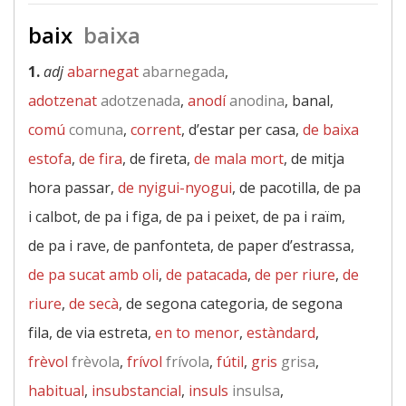
baix
baixa
1.
adj
abarnegat
abarnegada
,
adotzenat
adotzenada
,
anodí
anodina
, banal,
comú
comuna
,
corrent
, d’estar per casa,
de baixa
estofa
,
de fira
, de fireta,
de mala mort
, de mitja
hora passar,
de nyigui-nyogui
, de pacotilla, de pa
i calbot, de pa i figa, de pa i peixet, de pa i raïm,
de pa i rave, de panfonteta, de paper d’estrassa,
de pa sucat amb oli
,
de patacada
,
de per riure
,
de
riure
,
de secà
, de segona categoria, de segona
fila, de via estreta,
en to menor
,
estàndard
,
frèvol
frèvola
,
frívol
frívola
,
fútil
,
gris
grisa
,
habitual
,
insubstancial
,
insuls
insulsa
,