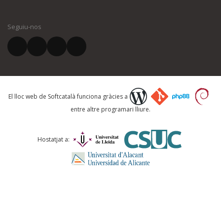
El vostre nom *
Seguiu-nos
El vostre correu electrònic *
Què proposeu?
El lloc web de Softcatalà funciona gràcies a
entre altre programari lliure.
Comentari *
Hostatjat a: