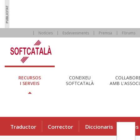
Notícies
Esdeveniments
Premsa
Fòrums
RECURSOS
CONEIXEU
COL·LABOR
I SERVEIS
SOFTCATALÀ
AMB L'ASSOCI
Traductor
Corrector
Diccionaris
Eines