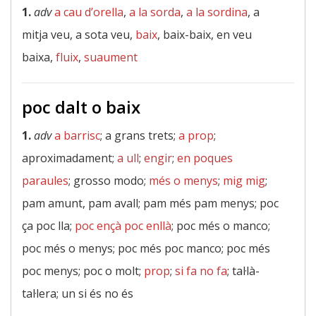
1.
adv
a cau d’orella
,
a la sorda
,
a la sordina
, a
mitja veu, a sota veu,
baix
, baix-baix, en veu
baixa,
fluix
,
suaument
poc dalt o baix
1.
adv
a barrisc
; a grans trets;
a prop
;
aproximadament;
a ull
;
engir
;
en poques
paraules
; grosso modo;
més o menys
;
mig mig
;
pam amunt, pam avall; pam més pam menys; poc
ça poc lla;
poc ençà poc enllà
; poc més o manco;
poc més o menys; poc més poc manco; poc més
poc menys; poc o molt;
prop
;
si fa no fa
; tal·là-
tal·lera; un si és no és