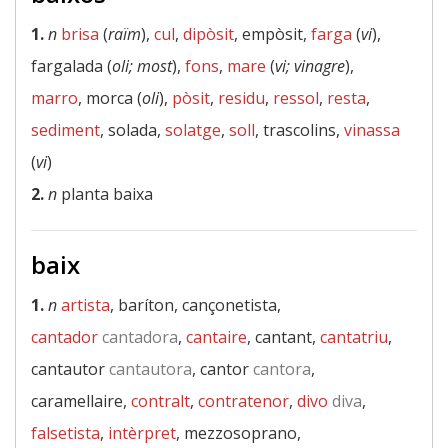
1.
n
brisa
(
raïm
),
cul
,
dipòsit
, empòsit,
farga
(
vi
),
fargalada (
oli; most
),
fons
,
mare
(
vi; vinagre
),
marro
, morca (
oli
),
pòsit
,
residu
,
ressol
,
resta
,
sediment
, solada,
solatge
,
soll
, trascolins,
vinassa
(
vi
)
2.
n
planta baixa
baix
1.
n
artista
, baríton, cançonetista,
cantador
cantadora
,
cantaire
, cantant,
cantatriu
,
cantautor
cantautora
, cantor
cantora
,
caramellaire,
contralt
,
contratenor
,
divo
diva
,
falsetista
,
intèrpret
, mezzosoprano,