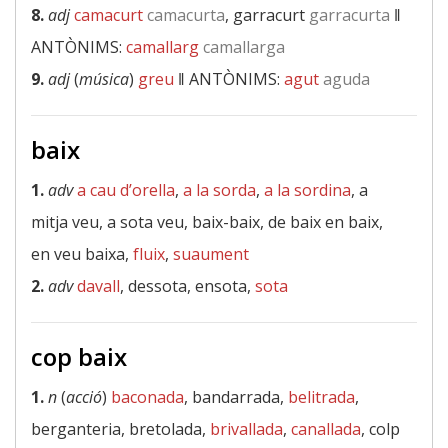
8.
adj
camacurt
camacurta
, garracurt
garracurta
‖
ANTÒNIMS:
camallarg
camallarga
9.
adj
(
música
)
greu
‖
ANTÒNIMS:
agut
aguda
baix
1.
adv
a cau d’orella
,
a la sorda
,
a la sordina
, a
mitja veu, a sota veu, baix-baix, de baix en baix,
en veu baixa,
fluix
,
suaument
2.
adv
davall
, dessota, ensota,
sota
cop baix
1.
n
(
acció
)
baconada
, bandarrada,
belitrada
,
berganteria, bretolada,
brivallada
,
canallada
, colp