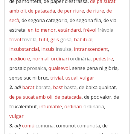
de panfonteta, de paper d’estrassa,
de pa sucat
amb oli
,
de patacada
,
de per riure
,
de riure
,
de
secà
, de segona categoria, de segona fila, de via
estreta,
en to menor
,
estàndard
,
frèvol
frèvola
,
frívol
frívola
,
fútil
,
gris
grisa
,
habitual
,
insubstancial
,
insuls
insulsa
,
intranscendent
,
mediocre
,
normal
,
ordinari
ordinària
,
pedestre
,
prosaic
prosaica
,
qualsevol
, sense pena ni glòria,
sense suc ni bruc,
trivial
,
usual
,
vulgar
2.
adj
barat
barata
,
bast
basta
, de baixa qualitat,
de pa sucat amb oli
,
de patacada
, de poc valor, de
trucalembut,
infumable
,
ordinari
ordinària
,
vulgar
3.
adj
comú
comuna
, comunot
comunota
, de