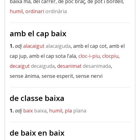
baixa mà, del carrer, de poc braç, de pot i bordell,
humil
,
ordinari
ordinària
amb el cap baix
1.
adj
alacaigut
alacaiguda
, amb el cap cot, amb el
cap jup, amb el cap sota l’ala,
cloc-i-piu
,
clocpiu
,
decaigut
decaiguda
,
desanimat
desanimada
,
sense ànima, sense esperit, sense nervi
de classe baixa
1.
adj
baix
baixa
,
humil
,
pla
plana
de baix en baix