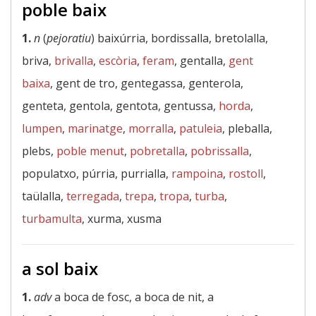
poble baix
1.
n
(
pejoratiu
) baixúrria, bordissalla, bretolalla,
briva,
brivalla
,
escòria
,
feram
, gentalla,
gent
baixa
, gent de tro, gentegassa, genterola,
genteta, gentola, gentota, gentussa,
horda
,
lumpen
,
marinatge
,
morralla
,
patuleia
, pleballa,
plebs,
poble menut
,
pobretalla
,
pobrissalla
,
populatxo, púrria, purrialla,
rampoina
,
rostoll
,
taülalla,
terregada
,
trepa
,
tropa
,
turba
,
turbamulta
, xurma, xusma
a sol baix
1.
adv
a boca de fosc, a boca de nit, a