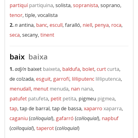
partiquí
partiquina
, solista,
sopranista
, soprano,
tenor
, tiple, vocalista
2.
n
antina,
banc
,
escull
, faralló,
niell
,
penya
,
roca
,
seca
, secany,
tinent
baix
baixa
1.
adj/n
baixet
baixeta
,
baldufa
,
bolet
,
curt
curta
,
de colzada,
esguit
,
garrofí
,
lil·liputenc
lil·liputenca
,
menudall
,
menut
menuda
,
nan
nana
,
patufet
patufeta
,
petit
petita
, pigmeu
pigmea
,
tap
, tap de barral, tap de bassa,
xaparro
xaparra
,
caganiu
(
col·loquial
),
gafarró
(
col·loquial
),
napbuf
(
col·loquial
),
taperot
(
col·loquial
)