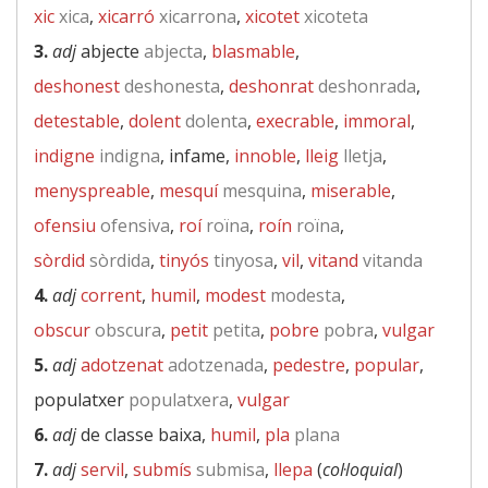
xic
xica
,
xicarró
xicarrona
,
xicotet
xicoteta
3.
adj
abjecte
abjecta
,
blasmable
,
deshonest
deshonesta
,
deshonrat
deshonrada
,
detestable
,
dolent
dolenta
,
execrable
,
immoral
,
indigne
indigna
, infame,
innoble
,
lleig
lletja
,
menyspreable
,
mesquí
mesquina
,
miserable
,
ofensiu
ofensiva
,
roí
roïna
,
roín
roïna
,
sòrdid
sòrdida
,
tinyós
tinyosa
,
vil
,
vitand
vitanda
4.
adj
corrent
,
humil
,
modest
modesta
,
obscur
obscura
,
petit
petita
,
pobre
pobra
,
vulgar
5.
adj
adotzenat
adotzenada
,
pedestre
,
popular
,
populatxer
populatxera
,
vulgar
6.
adj
de classe baixa,
humil
,
pla
plana
7.
adj
servil
,
submís
submisa
,
llepa
(
col·loquial
)