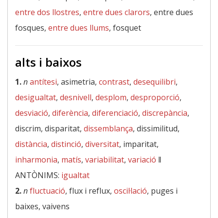
entre dos llostres
,
entre dues clarors
, entre dues
fosques,
entre dues llums
, fosquet
alts i baixos
1.
n
antítesi
, asimetria,
contrast
,
desequilibri
,
desigualtat
,
desnivell
,
desplom
,
desproporció
,
desviació
,
diferència
,
diferenciació
,
discrepància
,
discrim, disparitat,
dissemblança
, dissimilitud,
distància
,
distinció
,
diversitat
, imparitat,
inharmonia
,
matís
,
variabilitat
,
variació
‖
ANTÒNIMS:
igualtat
2.
n
fluctuació
, flux i reflux,
oscil·lació
, puges i
baixes, vaivens