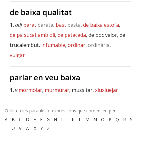
de baixa qualitat
1.
adj
barat
barata
,
bast
basta
,
de baixa estofa
,
de pa sucat amb oli
,
de patacada
, de poc valor, de
trucalembut,
infumable
,
ordinari
ordinària
,
vulgar
parlar en veu baixa
1.
v
mormolar
,
murmurar
, mussitar,
xiuxiuejar
O llisteu les paraules o expressions que comencen per:
A
-
B
-
C
-
D
-
E
-
F
-
G
-
H
-
I
-
J
-
K
-
L
-
M
-
N
-
O
-
P
-
Q
-
R
-
S
-
T
-
U
-
V
-
W
-
X
-
Y
-
Z