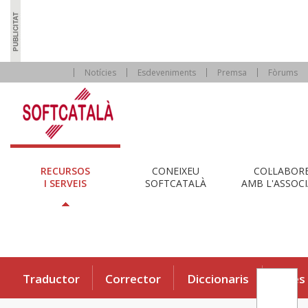
Notícies
Esdeveniments
Premsa
Fòrums
RECURSOS
CONEIXEU
COL·LABOR
I SERVEIS
SOFTCATALÀ
AMB L'ASSOCI
Traductor
Corrector
Diccionaris
Eines