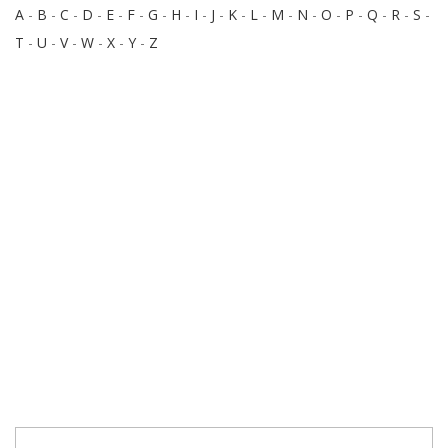
A
-
B
-
C
-
D
-
E
-
F
-
G
-
H
-
I
-
J
-
K
-
L
-
M
-
N
-
O
-
P
-
Q
-
R
-
S
-
T
-
U
-
V
-
W
-
X
-
Y
-
Z