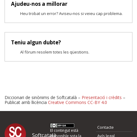
Ajudeu-nos a millorar
Heu trobat un error? Aviseu-nos si veieu cap problema.
Teniu algun dubte?
Al fòrum resolem totes les qüestions.
Diccionari de sinònims de Softcatalà –
Presentació i crèdits
–
Publicat amb llicència
Creative Commons CC-BY 4.0
Proposeu-nos millores o 
Contacte
d'errors
El contingut està
Softcatalà
Avís legal
disponible sota la