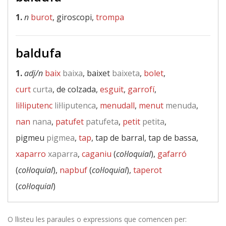
1.
n
burot
, giroscopi,
trompa
baldufa
1.
adj/n
baix
baixa
, baixet
baixeta
,
bolet
,
curt
curta
, de colzada,
esguit
,
garrofí
,
lil·liputenc
lil·liputenca
,
menudall
,
menut
menuda
,
nan
nana
,
patufet
patufeta
,
petit
petita
,
pigmeu
pigmea
,
tap
, tap de barral, tap de bassa,
xaparro
xaparra
,
caganiu
(
col·loquial
),
gafarró
(
col·loquial
),
napbuf
(
col·loquial
),
taperot
(
col·loquial
)
O llisteu les paraules o expressions que comencen per: