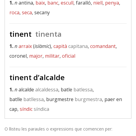
1.
n
antina,
baix
,
banc
,
escull
, faralló,
niell
,
penya
,
roca
,
seca
, secany
tinent
tinenta
1.
n
arraix
(
islàmic
),
capità
capitana
,
comandant
,
coronel,
major
,
militar
,
oficial
tinent d’alcalde
1.
n
alcalde
alcaldessa
, batle
batlessa
,
batlle
batllessa
, burgmestre
burgmestra
, paer en
cap,
síndic
síndica
O llisteu les paraules o expressions que comencen per: