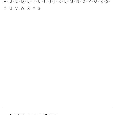
A
-
B
-
C
-
D
-
E
-
F
-
G
-
H
-
I
-
J
-
K
-
L
-
M
-
N
-
O
-
P
-
Q
-
R
-
S
-
T
-
U
-
V
-
W
-
X
-
Y
-
Z