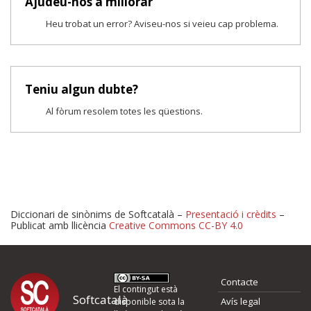
Ajudeu-nos a millorar
Heu trobat un error? Aviseu-nos si veieu cap problema.
Teniu algun dubte?
Al fòrum resolem totes les qüestions.
Diccionari de sinònims de Softcatalà –
Presentació i crèdits
–
Publicat amb llicència
Creative Commons CC-BY 4.0
Proposeu-nos millores o 
Contacte
d'errors
El contingut està
Softcatalà
Avís legal
disponible sota la