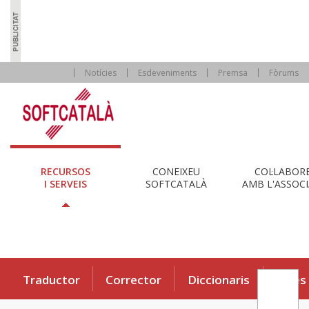
Notícies
Esdeveniments
Premsa
Fòrums
RECURSOS
CONEIXEU
COL·LABOR
I SERVEIS
SOFTCATALÀ
AMB L'ASSOCI
Traductor
Corrector
Diccionaris
Eines