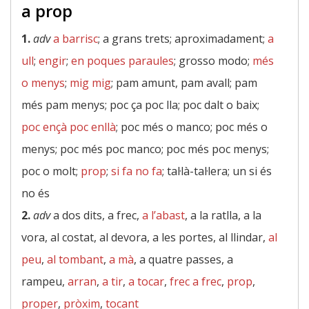
a prop
1.
adv
a barrisc
; a grans trets; aproximadament;
a
ull
;
engir
;
en poques paraules
; grosso modo;
més
o menys
;
mig mig
; pam amunt, pam avall; pam
més pam menys; poc ça poc lla; poc dalt o baix;
poc ençà poc enllà
; poc més o manco; poc més o
menys; poc més poc manco; poc més poc menys;
poc o molt;
prop
;
si fa no fa
; tal·là-tal·lera; un si és
no és
2.
adv
a dos dits, a frec,
a l’abast
, a la ratlla, a la
vora, al costat, al devora, a les portes, al llindar,
al
peu
,
al tombant
,
a mà
, a quatre passes, a
rampeu,
arran
,
a tir
,
a tocar
,
frec a frec
,
prop
,
proper
,
pròxim
,
tocant