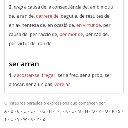
2.
prep
a causa de, a conseqüència de, amb motiu
de, a ran de,
darrere de
, degut a, de resultes de,
en avinentesa de, en ocasió de,
en virtut de
, per
causa de, per l’acció de,
per mor de
, per raó de,
per virtut de, ran de
ser arran
1.
v
acostar-se
,
fregar
, ser a frec, ser a prop, ser
a tocar, ser a un pas,
vorejar
O llisteu les paraules o expressions que comencen per:
A
-
B
-
C
-
D
-
E
-
F
-
G
-
H
-
I
-
J
-
K
-
L
-
M
-
N
-
O
-
P
-
Q
-
R
-
S
-
T
-
U
-
V
-
W
-
X
-
Y
-
Z