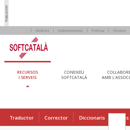
Notícies
Esdeveniments
Premsa
Fòrums
RECURSOS
CONEIXEU
COL·LABOR
I SERVEIS
SOFTCATALÀ
AMB L'ASSOCI
Traductor
Corrector
Diccionaris
Eines