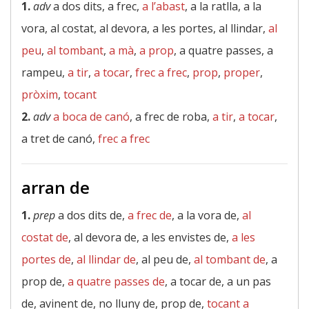
1.
adv
a dos dits, a frec,
a l’abast
, a la ratlla, a la
vora, al costat, al devora, a les portes, al llindar,
al
peu
,
al tombant
,
a mà
,
a prop
, a quatre passes, a
rampeu,
a tir
,
a tocar
,
frec a frec
,
prop
,
proper
,
pròxim
,
tocant
2.
adv
a boca de canó
, a frec de roba,
a tir
,
a tocar
,
a tret de canó,
frec a frec
arran de
1.
prep
a dos dits de,
a frec de
, a la vora de,
al
costat de
, al devora de, a les envistes de,
a les
portes de
,
al llindar de
, al peu de,
al tombant de
, a
prop de,
a quatre passes de
, a tocar de, a un pas
de, avinent de, no lluny de, prop de,
tocant a