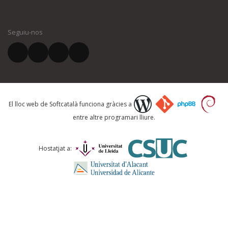
El vostre nom *
Seguiu-nos
El vostre correu electrònic *
Què proposeu?
El lloc web de Softcatalà funciona gràcies a
entre altre programari lliure.
Comentari *
Hostatjat a: