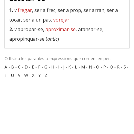
1.
v
fregar
, ser a frec, ser a prop, ser arran, ser a
tocar, ser a un pas,
vorejar
2.
v
apropar-se,
aproximar-se
, atansar-se,
apropinquar-se (
antic
)
O llisteu les paraules o expressions que comencen per:
A
-
B
-
C
-
D
-
E
-
F
-
G
-
H
-
I
-
J
-
K
-
L
-
M
-
N
-
O
-
P
-
Q
-
R
-
S
-
T
-
U
-
V
-
W
-
X
-
Y
-
Z