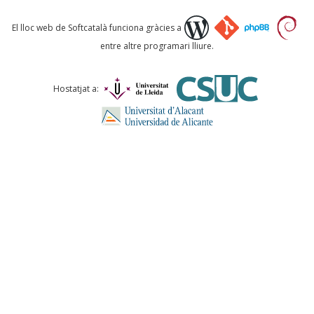
Què proposeu?
El lloc web de Softcatalà funciona gràcies a
entre altre programari lliure.
Comentari *
Hostatjat a:
ENVIA