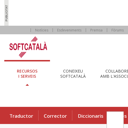
Notícies
Esdeveniments
Premsa
Fòrums
RECURSOS
CONEIXEU
COL·LABOR
I SERVEIS
SOFTCATALÀ
AMB L'ASSOCI
Traductor
Corrector
Diccionaris
Eines