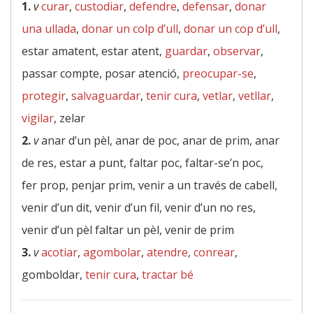
1.
v
curar
,
custodiar
,
defendre
,
defensar
,
donar
una ullada
,
donar un colp d’ull
,
donar un cop d’ull
,
estar amatent, estar atent,
guardar
,
observar
,
passar compte, posar atenció,
preocupar-se
,
protegir
,
salvaguardar
,
tenir cura
,
vetlar
,
vetllar
,
vigilar
, zelar
2.
v
anar d’un pèl, anar de poc, anar de prim, anar
de res, estar a punt, faltar poc, faltar-se’n poc,
fer prop, penjar prim, venir a un través de cabell,
venir d’un dit, venir d’un fil, venir d’un no res,
venir d’un pèl faltar un pèl, venir de prim
3.
v
acotiar
,
agombolar
,
atendre
,
conrear
,
gomboldar,
tenir cura
,
tractar bé