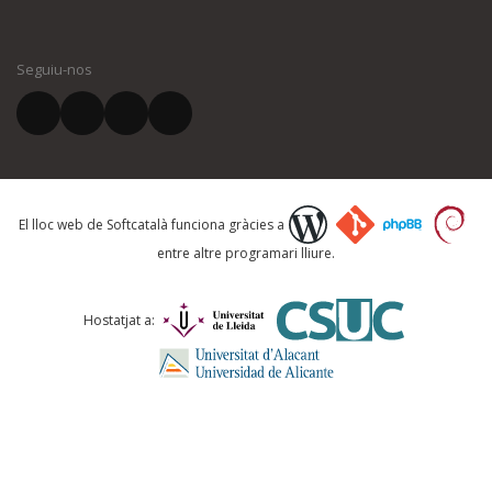
El vostre nom *
Seguiu-nos
El vostre correu electrònic *
Què proposeu?
El lloc web de Softcatalà funciona gràcies a
entre altre programari lliure.
Comentari *
Hostatjat a: