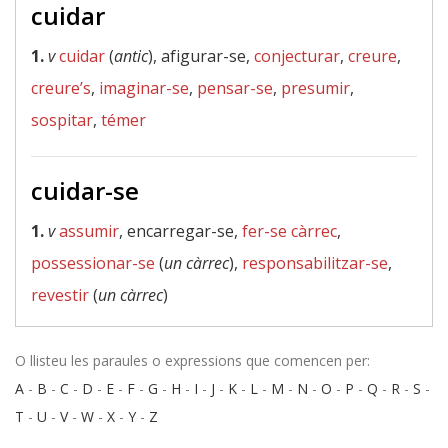
cuidar
1.
v
cuidar
(
antic
), afigurar-se,
conjecturar
,
creure
,
creure’s
,
imaginar-se
,
pensar-se
,
presumir
,
sospitar
,
témer
cuidar-se
1.
v
assumir
, encarregar-se,
fer-se càrrec
,
possessionar-se
(
un càrrec
),
responsabilitzar-se
,
revestir
(
un càrrec
)
O llisteu les paraules o expressions que comencen per:
A
-
B
-
C
-
D
-
E
-
F
-
G
-
H
-
I
-
J
-
K
-
L
-
M
-
N
-
O
-
P
-
Q
-
R
-
S
-
T
-
U
-
V
-
W
-
X
-
Y
-
Z