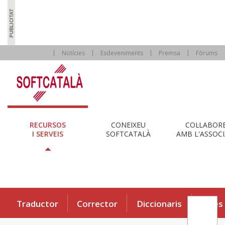
Notícies
Esdeveniments
Premsa
Fòrums
RECURSOS
CONEIXEU
COL·LABOR
I SERVEIS
SOFTCATALÀ
AMB L'ASSOCI
Traductor
Corrector
Diccionaris
Eines