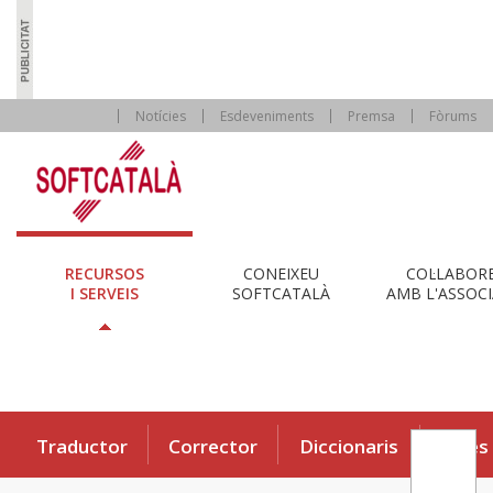
Notícies
Esdeveniments
Premsa
Fòrums
RECURSOS
CONEIXEU
COL·LABOR
I SERVEIS
SOFTCATALÀ
AMB L'ASSOCI
Traductor
Corrector
Diccionaris
Eines