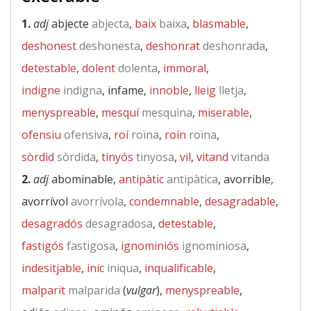
1.
adj
abjecte
abjecta
,
baix
baixa
,
blasmable
,
deshonest
deshonesta
,
deshonrat
deshonrada
,
detestable
,
dolent
dolenta
,
immoral
,
indigne
indigna
, infame,
innoble
,
lleig
lletja
,
menyspreable
,
mesquí
mesquina
,
miserable
,
ofensiu
ofensiva
,
roí
roïna
,
roín
roïna
,
sòrdid
sòrdida
,
tinyós
tinyosa
,
vil
,
vitand
vitanda
2.
adj
abominable,
antipàtic
antipàtica
, avorrible,
avorrívol
avorrívola
,
condemnable
,
desagradable
,
desagradós
desagradosa
,
detestable
,
fastigós
fastigosa
,
ignominiós
ignominiosa
,
indesitjable
,
inic
iniqua
,
inqualificable
,
malparit
malparida
(
vulgar
),
menyspreable
,