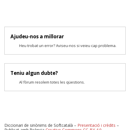
Ajudeu-nos a millorar
Heu trobat un error? Aviseu-nos si veieu cap problema.
Teniu algun dubte?
Al fòrum resolem totes les qüestions.
Diccionari de sinònims de Softcatalà –
Presentació i crèdits
–
Publicat amb llicència
Creative Commons CC-BY 4.0