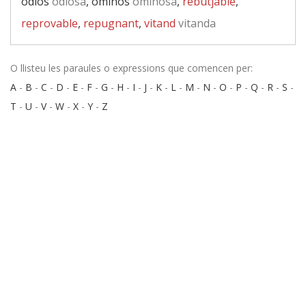
odiós
odiosa
, ominós
ominosa
,
rebutjable
,
reprovable
,
repugnant
,
vitand
vitanda
O llisteu les paraules o expressions que comencen per:
A
-
B
-
C
-
D
-
E
-
F
-
G
-
H
-
I
-
J
-
K
-
L
-
M
-
N
-
O
-
P
-
Q
-
R
-
S
-
T
-
U
-
V
-
W
-
X
-
Y
-
Z