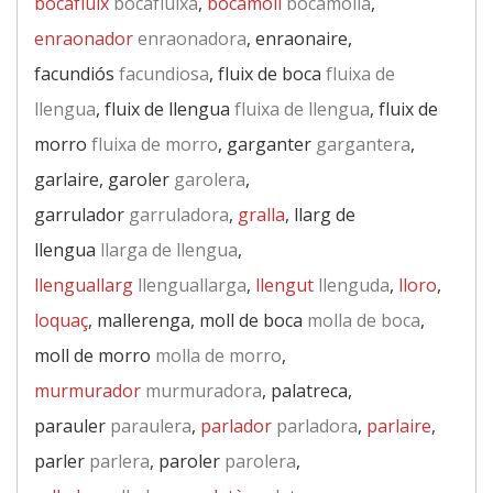
bocafluix
bocafluixa
,
bocamoll
bocamolla
,
enraonador
enraonadora
, enraonaire,
facundiós
facundiosa
, fluix de boca
fluixa de
llengua
, fluix de llengua
fluixa de llengua
, fluix de
morro
fluixa de morro
, garganter
gargantera
,
garlaire, garoler
garolera
,
garrulador
garruladora
,
gralla
, llarg de
llengua
llarga de llengua
,
llenguallarg
llenguallarga
,
llengut
llenguda
,
lloro
,
loquaç
, mallerenga, moll de boca
molla de boca
,
moll de morro
molla de morro
,
murmurador
murmuradora
, palatreca,
parauler
paraulera
,
parlador
parladora
,
parlaire
,
parler
parlera
, paroler
parolera
,