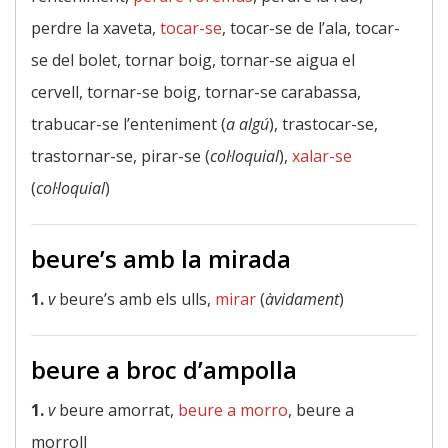
perdre la xaveta,
tocar-se
, tocar-se de l’ala, tocar-
se del bolet, tornar boig, tornar-se aigua el
cervell, tornar-se boig, tornar-se carabassa,
trabucar-se l’enteniment (
a algú
), trastocar-se,
trastornar-se, pirar-se (
col·loquial
),
xalar-se
(
col·loquial
)
beure’s amb la mirada
1.
v
beure’s amb els ulls,
mirar
(
àvidament
)
beure a broc d’ampolla
1.
v
beure amorrat,
beure a morro
, beure a
morroll