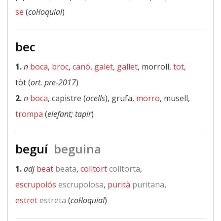
se
(
col·loquial
)
bec
1.
n
boca
,
broc
,
canó
,
galet
,
gallet
, morroll,
tot
,
tòt (
ort. pre-2017
)
2.
n
boca
, capistre (
ocells
), grufa,
morro
, musell,
trompa
(
elefant; tapir
)
beguí
beguina
1.
adj
beat
beata
,
colltort
colltorta
,
escrupolós
escrupolosa
,
purità
puritana
,
estret
estreta
(
col·loquial
)