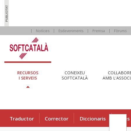
Notícies
Esdeveniments
Premsa
Fòrums
RECURSOS
CONEIXEU
COL·LABOR
I SERVEIS
SOFTCATALÀ
AMB L'ASSOCI
Traductor
Corrector
Diccionaris
Eines