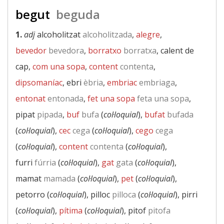
begut
beguda
1.
adj
alcoholitzat
alcoholitzada
,
alegre
,
bevedor
bevedora
,
borratxo
borratxa
, calent de
cap,
com una sopa
,
content
contenta
,
dipsomaníac
, ebri
èbria
,
embriac
embriaga
,
entonat
entonada
,
fet una sopa
feta una sopa
,
pipat
pipada
,
buf
bufa
(
col·loquial
),
bufat
bufada
(
col·loquial
),
cec
cega
(
col·loquial
),
cego
cega
(
col·loquial
),
content
contenta
(
col·loquial
),
furri
fúrria
(
col·loquial
),
gat
gata
(
col·loquial
),
mamat
mamada
(
col·loquial
),
pet
(
col·loquial
),
petorro (
col·loquial
), pilloc
pilloca
(
col·loquial
), pirri
(
col·loquial
),
pítima
(
col·loquial
), pitof
pitofa