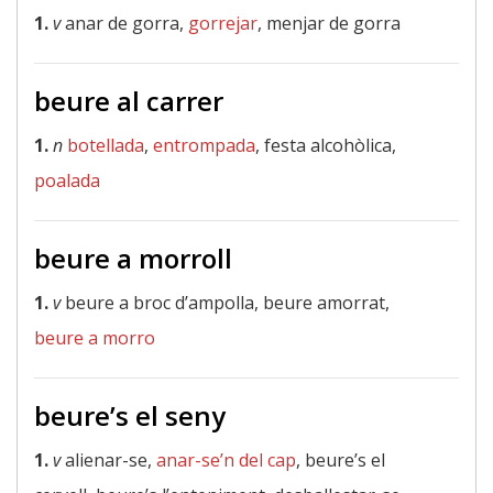
1.
v
anar de gorra,
gorrejar
, menjar de gorra
beure al carrer
1.
n
botellada
,
entrompada
, festa alcohòlica,
poalada
beure a morroll
1.
v
beure a broc d’ampolla, beure amorrat,
beure a morro
beure’s el seny
1.
v
alienar-se,
anar-se’n del cap
, beure’s el