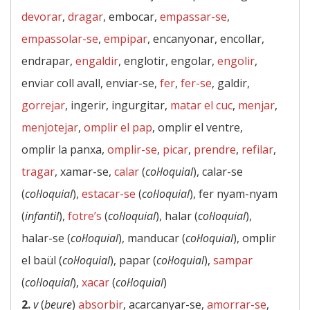
devorar
,
dragar
, embocar,
empassar-se
,
empassolar-se
,
empipar
, encanyonar, encollar,
endrapar,
engaldir
, englotir, engolar,
engolir
,
enviar coll avall, enviar-se,
fer
,
fer-se
, galdir,
gorrejar
, ingerir, ingurgitar,
matar el cuc
,
menjar
,
menjotejar
,
omplir el pap
, omplir el ventre,
omplir la panxa,
omplir-se
,
picar
,
prendre
,
refilar
,
tragar
, xamar-se,
calar
(
col·loquial
), calar-se
(
col·loquial
),
estacar-se
(
col·loquial
), fer nyam-nyam
(
infantil
),
fotre’s
(
col·loquial
), halar (
col·loquial
),
halar-se (
col·loquial
), manducar (
col·loquial
), omplir
el baül (
col·loquial
), papar (
col·loquial
),
sampar
(
col·loquial
),
xacar
(
col·loquial
)
2.
v
(
beure
)
absorbir
, acarcanyar-se,
amorrar-se
,