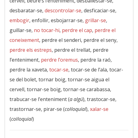
cervell, beure’s l’enteniment, desballestar-se,
desbaratar-se,
descontrolar-se
, desficaciar-se,
embogir
, enfollir, esbojarrar-se,
grillar-se
,
guillar-se,
no tocar-hi
,
perdre el cap
,
perdre el
coneixement
, perdre el senderi, perdre el seny,
perdre els estreps
, perdre el trellat, perdre
l’enteniment,
perdre l’oremus
, perdre la raó,
perdre la xaveta,
tocar-se
, tocar-se de l’ala, tocar-
se del bolet, tornar boig, tornar-se aigua el
cervell, tornar-se boig, tornar-se carabassa,
trabucar-se l’enteniment (
a algú
), trastocar-se,
trastornar-se, pirar-se (
col·loquial
),
xalar-se
(
col·loquial
)