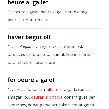
beure al gallet
1.
v
beure a galet
, beure al gall, beure a raig,
beure a xerric,
xerricar
haver begut oli
1.
v
(
col·loquial
) carregar-se-la,
cobrar
, estar
cardat, estar fotut, estar fumut,
llepar
,
rebre
,
tocar el rebre
, tocar rebre
fer beure a galet
1.
v
aixecar la camisa,
albardar
, alçar la camisa,
amagar l’ou,
daurar la píndola
, donar figues per
llanternes, donar garsa per colom, donar garsa