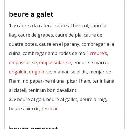
beure a galet
1.
v
caure a la ratera, caure al bertrol, caure al
llaç, caure de grapes, caure de pla, caure de
quatre potes, caure en el parany, combregar a la
cuina, combregar amb rodes de molí,
creure’s
,
empassar-se
,
empassolar-se
, endur-se marro,
engaldir
,
engolir-se
, mamar-se el dit, menjar-se
l’ham, no papar-ne ni una, picar l’ham, tenir llana
al clatell, tenir un bon davallant
2.
v
beure al gall, beure al gallet, beure a raig,
beure a xerric,
xerricar
beure amorrat