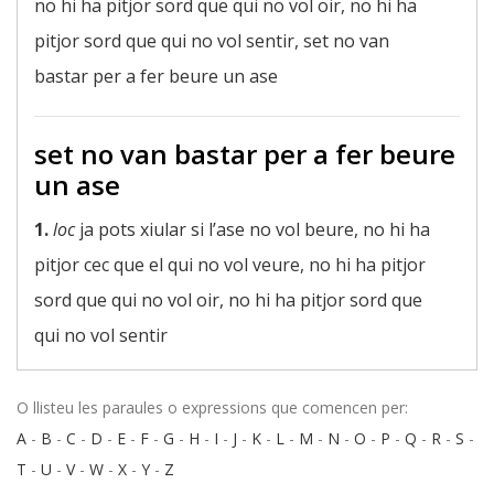
no hi ha pitjor sord que qui no vol oir, no hi ha
pitjor sord que qui no vol sentir, set no van
bastar per a fer beure un ase
set no van bastar per a fer beure
un ase
1.
loc
ja pots xiular si l’ase no vol beure, no hi ha
pitjor cec que el qui no vol veure, no hi ha pitjor
sord que qui no vol oir, no hi ha pitjor sord que
qui no vol sentir
O llisteu les paraules o expressions que comencen per:
A
-
B
-
C
-
D
-
E
-
F
-
G
-
H
-
I
-
J
-
K
-
L
-
M
-
N
-
O
-
P
-
Q
-
R
-
S
-
T
-
U
-
V
-
W
-
X
-
Y
-
Z