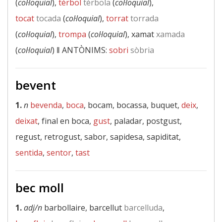
(
col·loquial
),
tèrbol
tèrbola
(
col·loquial
),
tocat
tocada
(
col·loquial
),
torrat
torrada
(
col·loquial
),
trompa
(
col·loquial
), xamat
xamada
(
col·loquial
) ‖
ANTÒNIMS:
sobri
sòbria
bevent
1.
n
bevenda
,
boca
, bocam, bocassa, buquet,
deix
,
deixat
, final en boca,
gust
, paladar, postgust,
regust, retrogust, sabor, sapidesa, sapiditat,
sentida
,
sentor
,
tast
bec moll
1.
adj/n
barbollaire, barcellut
barcelluda
,