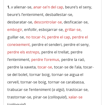
1.
v
alienar-se,
anar-se’n del cap
, beure’s el seny,
beure’s l’enteniment, desballestar-se,
desbaratar-se,
descontrolar-se
, desficaciar-se,
embogir
, enfollir, esbojarrar-se,
grillar-se
,
guillar-se,
no tocar-hi
,
perdre el cap
,
perdre el
coneixement
, perdre el senderi, perdre el seny,
perdre els estreps
, perdre el trellat, perdre
l’enteniment,
perdre l’oremus
, perdre la raó,
perdre la xaveta,
tocar-se
, tocar-se de l’ala, tocar-
se del bolet, tornar boig, tornar-se aigua el
cervell, tornar-se boig, tornar-se carabassa,
trabucar-se l’enteniment (
a algú
), trastocar-se,
trastornar-se, pirar-se (
col·loquial
),
xalar-se
(
col·loquial
)