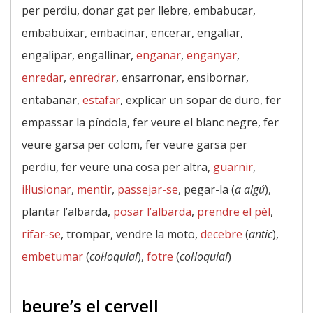
per perdiu, donar gat per llebre, embabucar,
embabuixar, embacinar, encerar, engaliar,
engalipar, engallinar,
enganar
,
enganyar
,
enredar
,
enredrar
, ensarronar, ensibornar,
entabanar,
estafar
, explicar un sopar de duro, fer
empassar la píndola, fer veure el blanc negre, fer
veure garsa per colom, fer veure garsa per
perdiu, fer veure una cosa per altra,
guarnir
,
il·lusionar
,
mentir
,
passejar-se
, pegar-la (
a algú
),
plantar l’albarda,
posar l’albarda
,
prendre el pèl
,
rifar-se
, trompar, vendre la moto,
decebre
(
antic
),
embetumar
(
col·loquial
),
fotre
(
col·loquial
)
beure’s el cervell