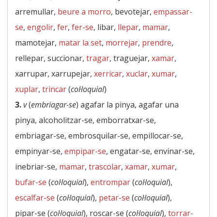
arremullar,
beure a morro
, bevotejar,
empassar-
se
,
engolir
,
fer
,
fer-se
, libar,
llepar
,
mamar
,
mamotejar,
matar la set
,
morrejar
,
prendre
,
rellepar, succionar,
tragar
, traguejar,
xamar
,
xarrupar, xarrupejar,
xerricar
,
xuclar
,
xumar
,
xuplar
,
trincar
(
col·loquial
)
3.
v
(
embriagar-se
) agafar la pinya, agafar una
pinya, alcoholitzar-se, emborratxar-se,
embriagar-se, embrosquilar-se, empillocar-se,
empinyar-se,
empipar-se
, engatar-se, envinar-se,
inebriar-se,
mamar
,
trascolar
,
xamar
,
xumar
,
bufar-se
(
col·loquial
),
entrompar
(
col·loquial
),
escalfar-se
(
col·loquial
),
petar-se
(
col·loquial
),
pipar-se (
col·loquial
), roscar-se (
col·loquial
),
torrar-