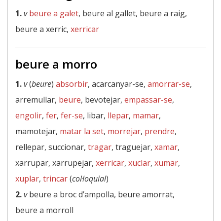
1.
v
beure a galet
, beure al gallet, beure a raig,
beure a xerric,
xerricar
beure a morro
1.
v
(
beure
)
absorbir
, acarcanyar-se,
amorrar-se
,
arremullar,
beure
, bevotejar,
empassar-se
,
engolir
,
fer
,
fer-se
, libar,
llepar
,
mamar
,
mamotejar,
matar la set
,
morrejar
,
prendre
,
rellepar, succionar,
tragar
, traguejar,
xamar
,
xarrupar, xarrupejar,
xerricar
,
xuclar
,
xumar
,
xuplar
,
trincar
(
col·loquial
)
2.
v
beure a broc d’ampolla, beure amorrat,
beure a morroll