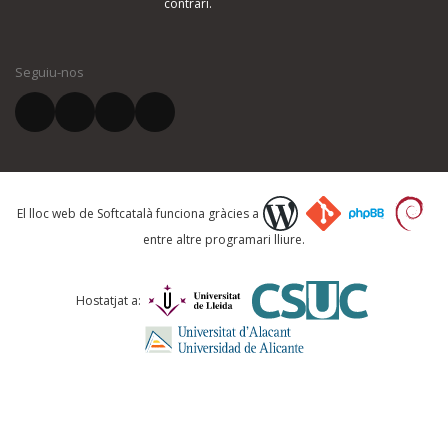
contrari.
El vostre nom *
Seguiu-nos
El vostre correu electrònic *
Què proposeu?
El lloc web de Softcatalà funciona gràcies a
entre altre programari lliure.
Comentari *
Hostatjat a: