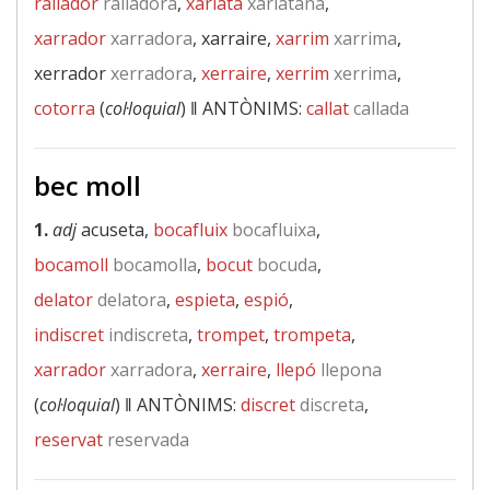
rallador
ralladora
,
xarlatà
xarlatana
,
xarrador
xarradora
, xarraire,
xarrim
xarrima
,
xerrador
xerradora
,
xerraire
,
xerrim
xerrima
,
cotorra
(
col·loquial
) ‖
ANTÒNIMS:
callat
callada
bec moll
1.
adj
acuseta,
bocafluix
bocafluixa
,
bocamoll
bocamolla
,
bocut
bocuda
,
delator
delatora
,
espieta
,
espió
,
indiscret
indiscreta
,
trompet
,
trompeta
,
xarrador
xarradora
,
xerraire
,
llepó
llepona
(
col·loquial
) ‖
ANTÒNIMS:
discret
discreta
,
reservat
reservada