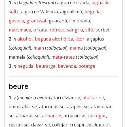
1.
n
(
beguda refrescant
) aigua de civada,
aigua de
seltz
, aigua de València, aiguallimó,
beguda
,
gasosa
,
granissat
, guaranà, llimonada,
marsinada
, orxata,
refresc
,
sangria
,
sifó
, sorbet
2.
n
alcohol
,
beguda alcohòlica
,
licor
, alçapius
(
col·loquial
),
mam
(
col·loquial
),
mama
(
col·loquial
),
mamela (
col·loquial
),
mata-rates
(
col·loquial
)
3.
n
beguda
,
beuratge
,
bevenda
,
potatge
beure
1.
v
(
menjar o beure
) afarrossar-se,
afartar-se
,
amorralar-se, ataconar-se, atapeir-se, ataquinar-
se, atibacar-se,
atipar-se
, atracar-se,
carregar
,
cascar-se, clavar-se, collejar, cruspir-se, deglutir,