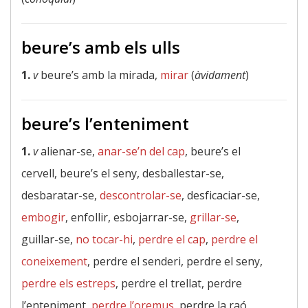
beure’s amb els ulls
1.
v
beure’s amb la mirada,
mirar
(
àvidament
)
beure’s l’enteniment
1.
v
alienar-se,
anar-se’n del cap
, beure’s el
cervell, beure’s el seny, desballestar-se,
desbaratar-se,
descontrolar-se
, desficaciar-se,
embogir
, enfollir, esbojarrar-se,
grillar-se
,
guillar-se,
no tocar-hi
,
perdre el cap
,
perdre el
coneixement
, perdre el senderi, perdre el seny,
perdre els estreps
, perdre el trellat, perdre
l’enteniment,
perdre l’oremus
, perdre la raó,