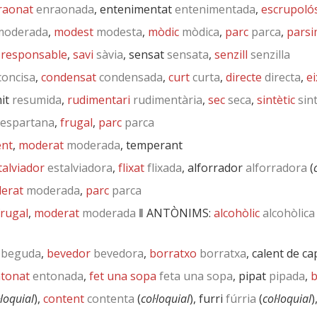
raonat
enraonada
, entenimentat
entenimentada
,
escrupoló
oderada
,
modest
modesta
,
mòdic
mòdica
,
parc
parca
,
parsi
,
responsable
,
savi
sàvia
, sensat
sensata
,
senzill
senzilla
oncisa
,
condensat
condensada
,
curt
curta
,
directe
directa
,
ei
it
resumida
,
rudimentari
rudimentària
,
sec
seca
,
sintètic
sint
espartana
,
frugal
,
parc
parca
ent
,
moderat
moderada
, temperant
talviador
estalviadora
,
flixat
flixada
, alforrador
alforradora
(
erat
moderada
,
parc
parca
frugal
,
moderat
moderada
‖
ANTÒNIMS:
alcohòlic
alcohòlica
beguda
,
bevedor
bevedora
,
borratxo
borratxa
, calent de ca
tonat
entonada
,
fet una sopa
feta una sopa
, pipat
pipada
,
b
·loquial
),
content
contenta
(
col·loquial
), furri
fúrria
(
col·loquial
)