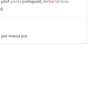
, pitof
pitofa
(
col·loquial
),
tèrbol
tèrbola
al
)
e per massa poc