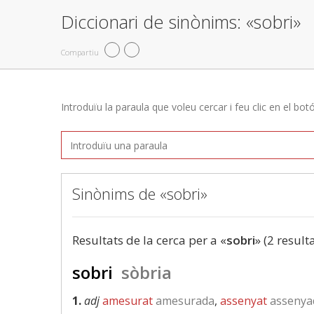
Diccionari de sinònims: «sobri»
Compartiu
Introduïu la paraula que voleu cercar i feu clic en el bot
Sinònims de «sobri»
Resultats de la cerca per a «
sobri
» (2 result
sobri
sòbria
1.
adj
amesurat
amesurada
,
assenyat
assenya