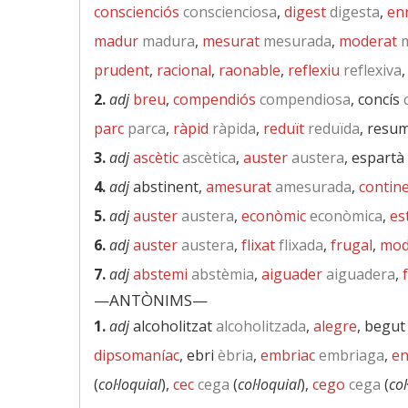
conscienciós
conscienciosa
,
digest
digesta
,
en
madur
madura
,
mesurat
mesurada
,
moderat
m
prudent
,
racional
,
raonable
,
reflexiu
reflexiva
2.
adj
breu
,
compendiós
compendiosa
, concís
c
parc
parca
,
ràpid
ràpida
,
reduït
reduïda
, resum
3.
adj
ascètic
ascètica
,
auster
austera
, espartà
4.
adj
abstinent,
amesurat
amesurada
,
contin
5.
adj
auster
austera
,
econòmic
econòmica
,
es
6.
adj
auster
austera
,
flixat
flixada
,
frugal
,
mod
7.
adj
abstemi
abstèmia
,
aiguader
aiguadera
,
—ANTÒNIMS—
1.
adj
alcoholitzat
alcoholitzada
,
alegre
, begut
dipsomaníac
, ebri
èbria
,
embriac
embriaga
,
en
(
col·loquial
),
cec
cega
(
col·loquial
),
cego
cega
(
col