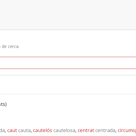
ó de cerca.
ats)
da
,
caut
cauta
,
cautelós
cautelosa
,
centrat
centrada
,
circums