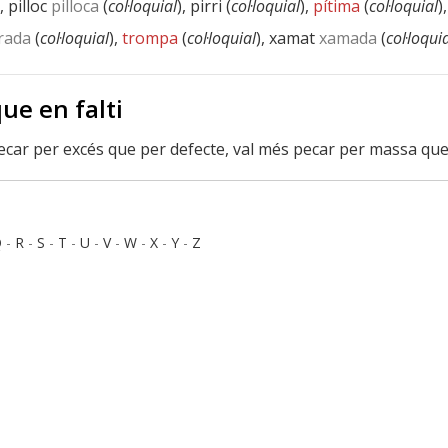
), pilloc
pilloca
(
col·loquial
), pirri (
col·loquial
),
pítima
(
col·loquial
)
rada
(
col·loquial
),
trompa
(
col·loquial
), xamat
xamada
(
col·loqui
ue en falti
car per excés que per defecte, val més pecar per massa qu
Q
-
R
-
S
-
T
-
U
-
V
-
W
-
X
-
Y
-
Z