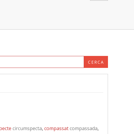
CERCA
pecte
circumspecta
,
compassat
compassada
,