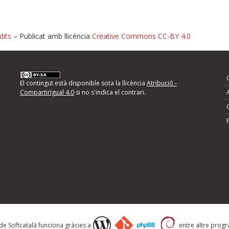
dits
– Publicat amb llicència
Creative Commons CC-BY 4.0
nformeu d'errors
El contingut està disponible sota la llicència
Atribució -
CompartirIgual 4.0
si no s'indica el contrari.
mps següents i descriviu quina és la millora que
 de Softcatalà funciona gràcies a
entre altre progra