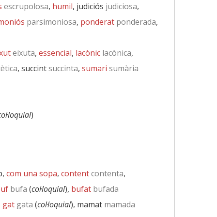
s
escrupolosa
,
humil
, judiciós
judiciosa
,
moniós
parsimoniosa
,
ponderat
ponderada
,
xut
eixuta
,
essencial
,
lacònic
lacònica
,
ètica
, succint
succinta
,
sumari
sumària
col·loquial
)
p,
com una sopa
,
content
contenta
,
uf
bufa
(
col·loquial
),
bufat
bufada
,
gat
gata
(
col·loquial
), mamat
mamada