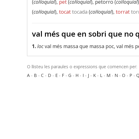
(
col·loquial
),
pet
(
col·loquial
), petorro (
col·loquial
(
col·loquial
),
tocat
tocada
(
col·loquial
),
torrat
tor
val més que en sobri que no q
1.
loc
val més massa que massa poc, val més pe
O llisteu les paraules o expressions que comencen per:
A
-
B
-
C
-
D
-
E
-
F
-
G
-
H
-
I
-
J
-
K
-
L
-
M
-
N
-
O
-
P
-