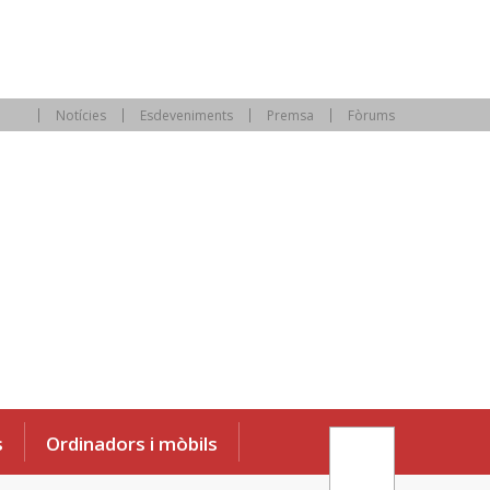
Notícies
Esdeveniments
Premsa
Fòrums
s
Ordinadors i mòbils