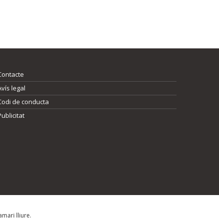
Contacte
Avís legal
Codi de conducta
Publicitat
mari lliure.