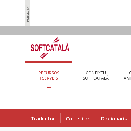
RECURSOS
CONEIXEU
I SERVEIS
SOFTCATALÀ
AMB
Traductor
Corrector
Diccionaris