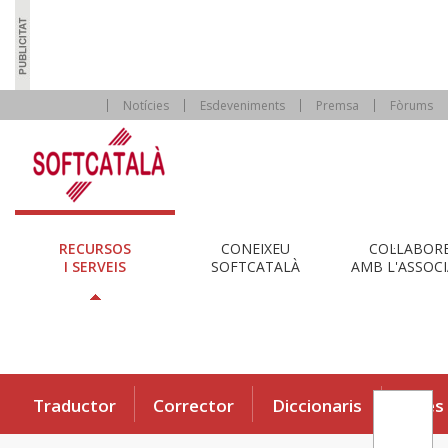
Notícies
Esdeveniments
Premsa
Fòrums
RECURSOS
CONEIXEU
COL·LABOR
I SERVEIS
SOFTCATALÀ
AMB L'ASSOCI
Traductor
Corrector
Diccionaris
Eines