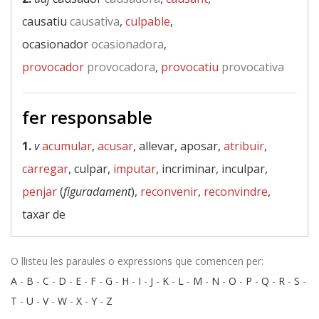
causatiu
causativa
,
culpable
,
ocasionador
ocasionadora
,
provocador
provocadora
,
provocatiu
provocativa
fer responsable
1.
v
acumular
,
acusar
, allevar, aposar,
atribuir
,
carregar
, culpar,
imputar
, incriminar, inculpar,
penjar
(
figuradament
),
reconvenir
,
reconvindre
,
taxar de
O llisteu les paraules o expressions que comencen per:
A
-
B
-
C
-
D
-
E
-
F
-
G
-
H
-
I
-
J
-
K
-
L
-
M
-
N
-
O
-
P
-
Q
-
R
-
S
-
T
-
U
-
V
-
W
-
X
-
Y
-
Z