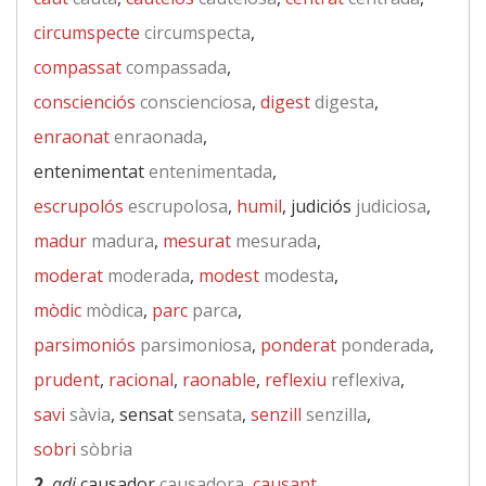
circumspecte
circumspecta
,
compassat
compassada
,
conscienciós
conscienciosa
,
digest
digesta
,
enraonat
enraonada
,
entenimentat
entenimentada
,
escrupolós
escrupolosa
,
humil
, judiciós
judiciosa
,
madur
madura
,
mesurat
mesurada
,
moderat
moderada
,
modest
modesta
,
mòdic
mòdica
,
parc
parca
,
parsimoniós
parsimoniosa
,
ponderat
ponderada
,
prudent
,
racional
,
raonable
,
reflexiu
reflexiva
,
savi
sàvia
, sensat
sensata
,
senzill
senzilla
,
sobri
sòbria
2.
adj
causador
causadora
,
causant
,