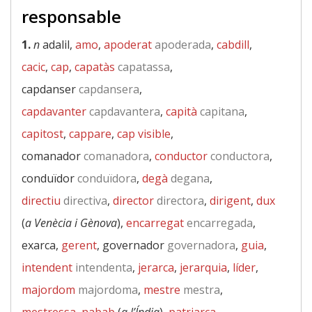
responsable
1.
n
adalil,
amo
,
apoderat
apoderada
,
cabdill
,
cacic
,
cap
,
capatàs
capatassa
,
capdanser
capdansera
,
capdavanter
capdavantera
,
capità
capitana
,
capitost
,
cappare
,
cap visible
,
comanador
comanadora
,
conductor
conductora
,
conduïdor
conduïdora
,
degà
degana
,
directiu
directiva
,
director
directora
,
dirigent
,
dux
(
a Venècia i Gènova
),
encarregat
encarregada
,
exarca,
gerent
, governador
governadora
,
guia
,
intendent
intendenta
,
jerarca
,
jerarquia
,
líder
,
majordom
majordoma
,
mestre
mestra
,