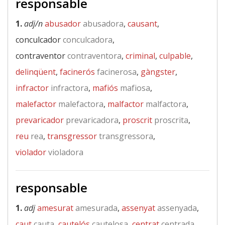
responsable
1.
adj/n
abusador
abusadora
,
causant
,
conculcador
conculcadora
,
contraventor
contraventora
,
criminal
,
culpable
,
delinqüent
,
facinerós
facinerosa
,
gàngster
,
infractor
infractora
,
mafiós
mafiosa
,
malefactor
malefactora
,
malfactor
malfactora
,
prevaricador
prevaricadora
,
proscrit
proscrita
,
reu
rea
,
transgressor
transgressora
,
violador
violadora
responsable
1.
adj
amesurat
amesurada
,
assenyat
assenyada
,
caut
cauta
,
cautelós
cautelosa
,
centrat
centrada
,