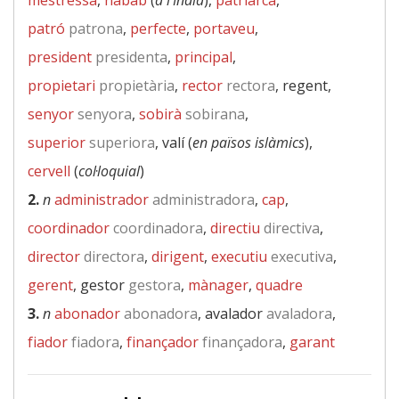
mestressa
,
nabab
(
a l’Índia
),
patriarca
,
patró
patrona
,
perfecte
,
portaveu
,
president
presidenta
,
principal
,
propietari
propietària
,
rector
rectora
, regent,
senyor
senyora
,
sobirà
sobirana
,
superior
superiora
, valí (
en països islàmics
),
cervell
(
col·loquial
)
2.
n
administrador
administradora
,
cap
,
coordinador
coordinadora
,
directiu
directiva
,
director
directora
,
dirigent
,
executiu
executiva
,
gerent
, gestor
gestora
,
mànager
,
quadre
3.
n
abonador
abonadora
, avalador
avaladora
,
fiador
fiadora
,
finançador
finançadora
,
garant