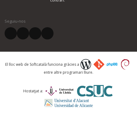
contrari.
El vostre nom *
Seguiu-nos
El vostre correu electrònic *
Què proposeu?
El lloc web de Softcatalà funciona gràcies a
entre altre programari lliure.
Comentari *
Hostatjat a: