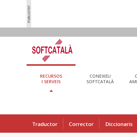
RECURSOS
CONEIXEU
I SERVEIS
SOFTCATALÀ
AMB
Traductor
Corrector
Diccionaris