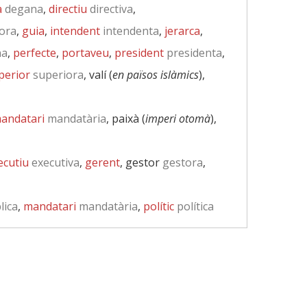
à
degana
,
directiu
directiva
,
ora
,
guia
,
intendent
intendenta
,
jerarca
,
na
,
perfecte
,
portaveu
,
president
presidenta
,
perior
superiora
, valí (
en països islàmics
),
andatari
mandatària
, paixà (
imperi otomà
),
ecutiu
executiva
,
gerent
, gestor
gestora
,
lica
,
mandatari
mandatària
,
polític
política