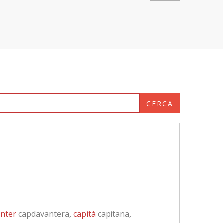
CERCA
nter
capdavantera
,
capità
capitana
,