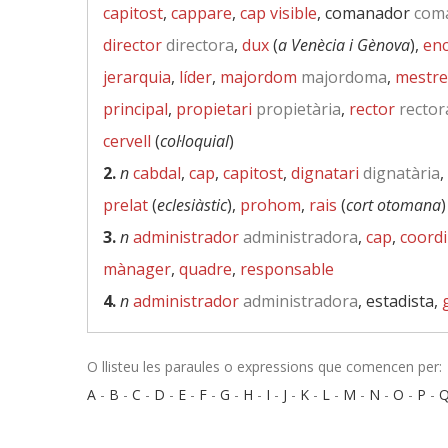
capitost
,
cappare
,
cap visible
, comanador
com
director
directora
,
dux
(
a Venècia i Gènova
),
enc
jerarquia
,
líder
,
majordom
majordoma
,
mestre
principal
,
propietari
propietària
,
rector
rector
cervell
(
col·loquial
)
2.
n
cabdal
,
cap
,
capitost
,
dignatari
dignatària
,
prelat
(
eclesiàstic
),
prohom
,
rais
(
cort otomana
)
3.
n
administrador
administradora
,
cap
,
coord
mànager
,
quadre
,
responsable
4.
n
administrador
administradora
, estadista,
O llisteu les paraules o expressions que comencen per:
A
-
B
-
C
-
D
-
E
-
F
-
G
-
H
-
I
-
J
-
K
-
L
-
M
-
N
-
O
-
P
-