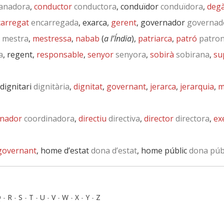
anadora
,
conductor
conductora
, conduïdor
conduïdora
,
deg
arregat
encarregada
, exarca,
gerent
, governador
governad
mestra
,
mestressa
,
nabab
(
a l’Índia
),
patriarca
,
patró
patro
a
, regent,
responsable
,
senyor
senyora
,
sobirà
sobirana
,
su
 dignitari
dignitària
,
dignitat
,
governant
,
jerarca
,
jerarquia
,
m
inador
coordinadora
,
directiu
directiva
,
director
directora
,
ex
governant
, home d’estat
dona d’estat
, home públic
dona púb
Q
-
R
-
S
-
T
-
U
-
V
-
W
-
X
-
Y
-
Z