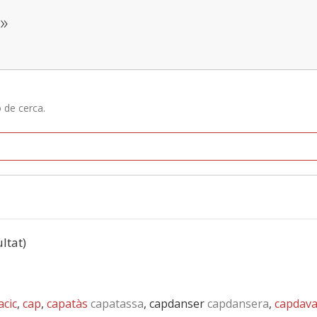
t»
ó de cerca.
ultat)
acic
,
cap
,
capatàs
capatassa
, capdanser
capdansera
,
capdava