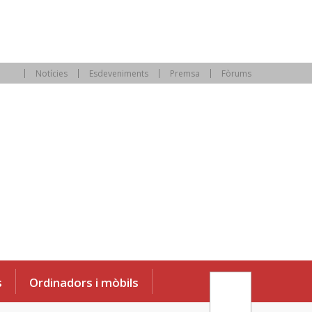
Notícies
Esdeveniments
Premsa
Fòrums
s
Ordinadors i mòbils