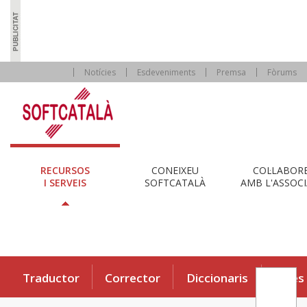
Notícies
Esdeveniments
Premsa
Fòrums
RECURSOS
CONEIXEU
COL·LABOR
I SERVEIS
SOFTCATALÀ
AMB L'ASSOCI
Traductor
Corrector
Diccionaris
Eines