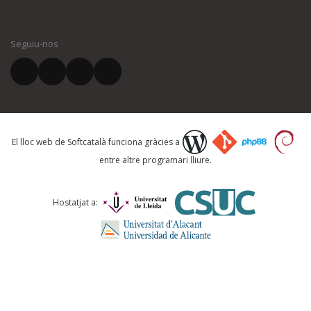
El vostre nom *
Seguiu-nos
El vostre correu electrònic *
Què proposeu?
El lloc web de Softcatalà funciona gràcies a
entre altre programari lliure.
Comentari *
Hostatjat a: