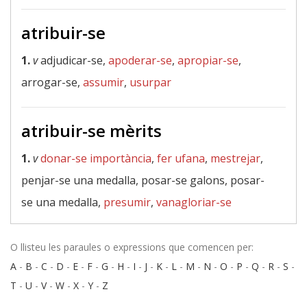
atribuir-se
1.
v
adjudicar-se,
apoderar-se
,
apropiar-se
,
arrogar-se,
assumir
,
usurpar
atribuir-se mèrits
1.
v
donar-se importància
,
fer ufana
,
mestrejar
,
penjar-se una medalla, posar-se galons, posar-
se una medalla,
presumir
,
vanagloriar-se
O llisteu les paraules o expressions que comencen per:
A
-
B
-
C
-
D
-
E
-
F
-
G
-
H
-
I
-
J
-
K
-
L
-
M
-
N
-
O
-
P
-
Q
-
R
-
S
-
T
-
U
-
V
-
W
-
X
-
Y
-
Z