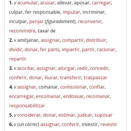
1.
v
acumular
,
acusar
, allevar, aposar,
carregar
,
culpar, fer responsable,
imputar
, incriminar,
inculpar,
penjar
(
figuradament
),
reconvenir
,
reconvindre
, taxar de
2.
v
amitjanar,
assignar
,
compartir
,
distribuir
,
dividir
,
donar
,
fer parts
,
impartir
,
partir
,
racionar
,
repartir
3.
v
acordar
,
assignar
,
atorgar
,
cedir
,
concedir
,
conferir
,
donar
,
lliurar
,
transferir
,
traspassar
4.
v
assignar
, comanar,
comissionar
,
confiar
,
encarregar
,
encomanar
,
endossar
,
recomanar
,
responsabilitzar
5.
v
considerar
,
donar
,
estimar
,
judicar
,
suposar
6.
v
(
un càrrec
)
assignar
,
conferir
, investir,
revestir