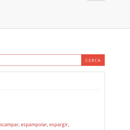
CERCA
escampar
,
espampolar
,
espargir
,