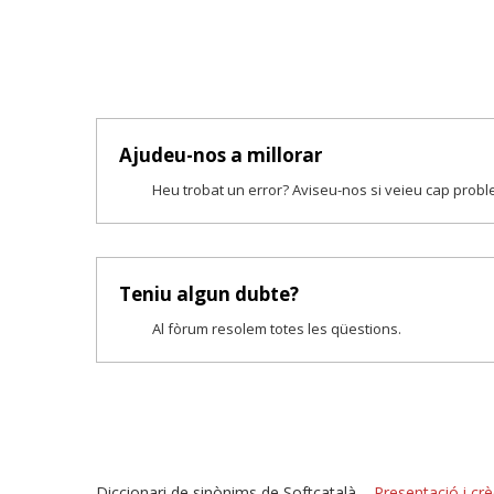
Ajudeu-nos a millorar
Heu trobat un error? Aviseu-nos si veieu cap prob
Teniu algun dubte?
Al fòrum resolem totes les qüestions.
Diccionari de sinònims de Softcatalà –
Presentació i crè