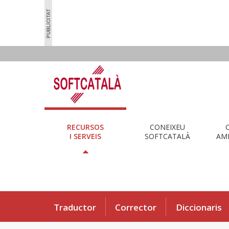
RECURSOS
CONEIXEU
I SERVEIS
SOFTCATALÀ
AMB
Traductor
Corrector
Diccionaris