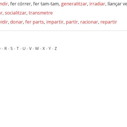
ndir
, fer córrer, fer tam-tam,
generalitzar
,
irradiar
, llançar 
ar
,
socialitzar
,
transmetre
vidir
,
donar
,
fer parts
,
impartir
,
partir
,
racionar
,
repartir
Q
-
R
-
S
-
T
-
U
-
V
-
W
-
X
-
Y
-
Z