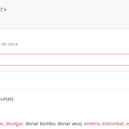
ir»
ó de cerca.
sultat)
ar
,
divulgar
, donar bombo, donar veus,
emetre
,
esbombar
,