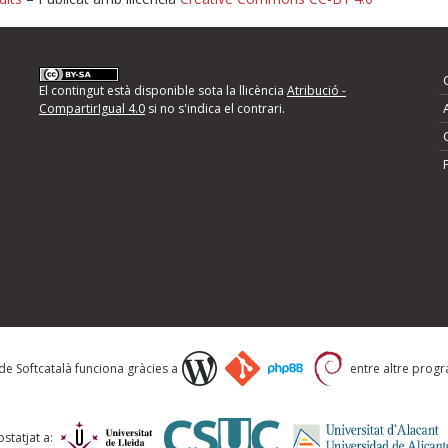
nformeu d'errors
El contingut està disponible sota la llicència
Atribució -
CompartirIgual 4.0
si no s'indica el contrari.
mps següents i descriviu quina és la millora que
 de Softcatalà funciona gràcies a
entre altre progra
statjat a: