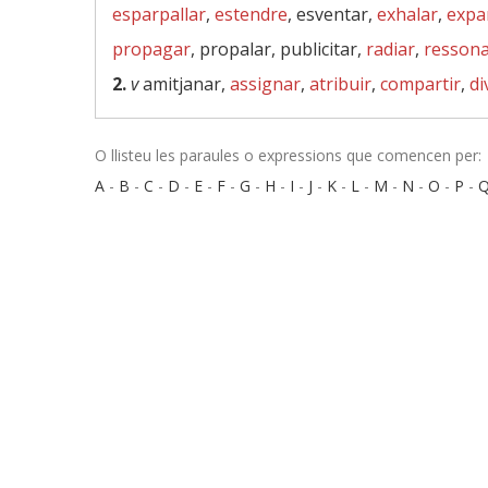
esparpallar
,
estendre
, esventar,
exhalar
,
expa
propagar
, propalar, publicitar,
radiar
,
resson
2.
v
amitjanar,
assignar
,
atribuir
,
compartir
,
di
O llisteu les paraules o expressions que comencen per:
A
-
B
-
C
-
D
-
E
-
F
-
G
-
H
-
I
-
J
-
K
-
L
-
M
-
N
-
O
-
P
-