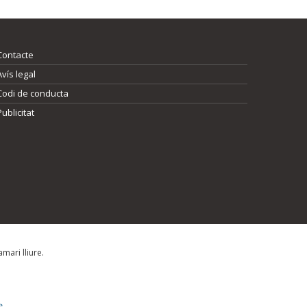
Contacte
Avís legal
Codi de conducta
Publicitat
mari lliure.