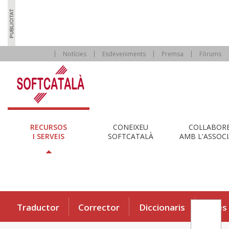
Notícies
Esdeveniments
Premsa
Fòrums
RECURSOS
CONEIXEU
COL·LABOR
I SERVEIS
SOFTCATALÀ
AMB L'ASSOCI
Traductor
Corrector
Diccionaris
Eines