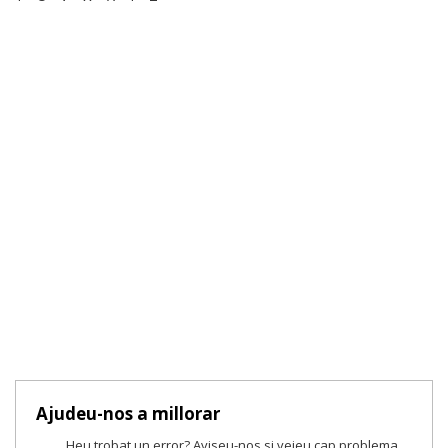
Ajudeu-nos a millorar
Heu trobat un error? Aviseu-nos si veieu cap problema.