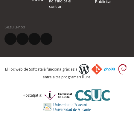
no s'indica el
Publicitat
contrari.
El vostre nom *
Seguiu-nos
El vostre correu electrònic *
Què proposeu?
El lloc web de Softcatalà funciona gràcies a
entre altre programari lliure.
Comentari *
Hostatjat a: