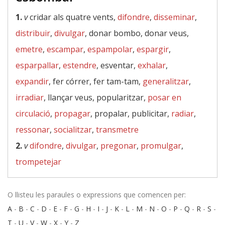
1.
v
cridar als quatre vents,
difondre
,
disseminar
,
distribuir
,
divulgar
, donar bombo, donar veus,
emetre
,
escampar
,
espampolar
,
espargir
,
esparpallar
,
estendre
, esventar,
exhalar
,
expandir
, fer córrer, fer tam-tam,
generalitzar
,
irradiar
, llançar veus, popularitzar,
posar en
circulació
,
propagar
, propalar, publicitar,
radiar
,
ressonar
,
socialitzar
,
transmetre
2.
v
difondre
,
divulgar
,
pregonar
,
promulgar
,
trompetejar
O llisteu les paraules o expressions que comencen per:
A
-
B
-
C
-
D
-
E
-
F
-
G
-
H
-
I
-
J
-
K
-
L
-
M
-
N
-
O
-
P
-
Q
-
R
-
S
-
T
-
U
-
V
-
W
-
X
-
Y
-
Z