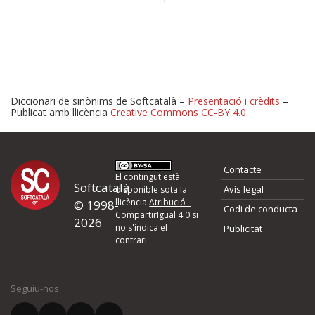
Diccionari de sinònims de Softcatalà –
Presentació i crèdits
–
Publicat amb llicència
Creative Commons CC-BY 4.0
Proposeu-nos millores o 
Contacte
d'errors
El contingut està
Softcatalà
Avís legal
disponible sota la
llicència
Atribució -
© 1998-
Codi de conducta
Si heu trobat un error o voleu proposar alguna millora, ompliu els ca
CompartirIgual 4.0
si
2026
quina és la millora que proposeu o l'error del qual voleu informar-no
no s'indica el
Publicitat
contrari.
El vostre nom *
Seguiu-nos