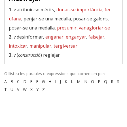
1.
v
atribuir-se mèrits,
donar-se importància
,
fer
ufana
, penjar-se una medalla, posar-se galons,
posar-se una medalla,
presumir
,
vanagloriar-se
2.
v
desinformar,
enganar
,
enganyar
,
falsejar
,
intoxicar
,
manipular
,
tergiversar
3.
v
(
construcció
) reglejar
O llisteu les paraules o expressions que comencen per:
A
-
B
-
C
-
D
-
E
-
F
-
G
-
H
-
I
-
J
-
K
-
L
-
M
-
N
-
O
-
P
-
Q
-
R
-
S
-
T
-
U
-
V
-
W
-
X
-
Y
-
Z