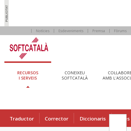
Notícies
Esdeveniments
Premsa
Fòrums
RECURSOS
CONEIXEU
COL·LABOR
I SERVEIS
SOFTCATALÀ
AMB L'ASSOCI
Traductor
Corrector
Diccionaris
Eines