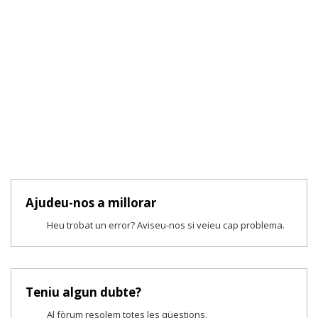
Ajudeu-nos a millorar
Heu trobat un error? Aviseu-nos si veieu cap problema.
Teniu algun dubte?
Al fòrum resolem totes les qüestions.