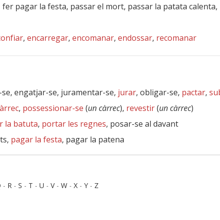
 fer pagar la festa, passar el mort, passar la patata calenta,
confiar
,
encarregar
,
encomanar
,
endossar
,
recomanar
-se, engatjar-se, juramentar-se,
jurar
, obligar-se,
pactar
,
su
càrrec
,
possessionar-se
(
un càrrec
),
revestir
(
un càrrec
)
r la batuta
,
portar les regnes
, posar-se al davant
ts,
pagar la festa
, pagar la patena
Q
-
R
-
S
-
T
-
U
-
V
-
W
-
X
-
Y
-
Z