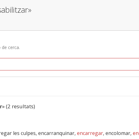
abilitzar»
ó de cerca.
r
» (2 resultats)
rregar les culpes, encarranquinar,
encarregar
, encolomar,
en