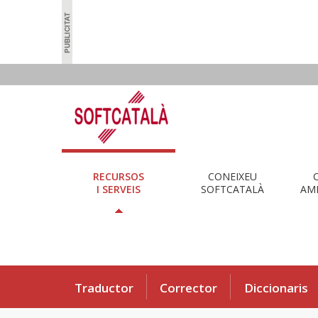
RECURSOS
CONEIXEU
I SERVEIS
SOFTCATALÀ
AMB
Traductor
Corrector
Diccionaris