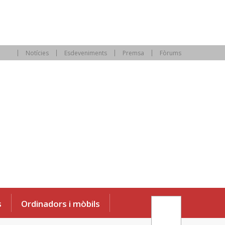
Notícies
Esdeveniments
Premsa
Fòrums
s
Ordinadors i mòbils