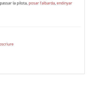
 passar la pilota,
posar l’albarda
,
endinyar
bscriure