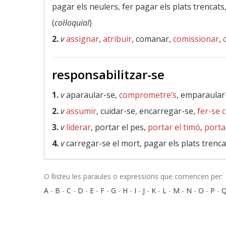
pagar els neulers, fer pagar els plats trencats,
(
col·loquial
)
2.
v
assignar
,
atribuir
, comanar,
comissionar
,
responsabilitzar-se
1.
v
aparaular-se,
comprometre’s
, emparaular
2.
v
assumir
, cuidar-se, encarregar-se,
fer-se 
3.
v
liderar
, portar el pes,
portar el timó
,
porta
4.
v
carregar-se el mort, pagar els plats trenca
O llisteu les paraules o expressions que comencen per:
A
-
B
-
C
-
D
-
E
-
F
-
G
-
H
-
I
-
J
-
K
-
L
-
M
-
N
-
O
-
P
-