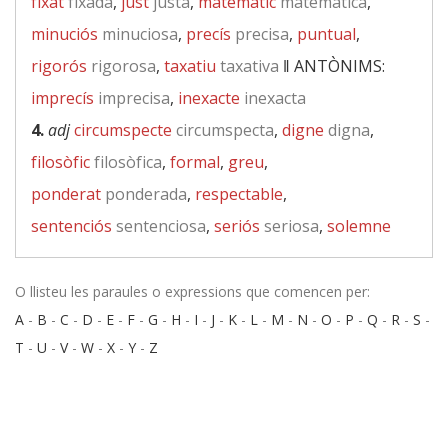
fixat
fixada
,
just
justa
,
matemàtic
matemàtica
,
minuciós
minuciosa
,
precís
precisa
,
puntual
,
rigorós
rigorosa
,
taxatiu
taxativa
‖
ANTÒNIMS:
imprecís
imprecisa
,
inexacte
inexacta
4.
adj
circumspecte
circumspecta
,
digne
digna
,
filosòfic
filosòfica
,
formal
,
greu
,
ponderat
ponderada
,
respectable
,
sentenciós
sentenciosa
,
seriós
seriosa
,
solemne
O llisteu les paraules o expressions que comencen per:
A
-
B
-
C
-
D
-
E
-
F
-
G
-
H
-
I
-
J
-
K
-
L
-
M
-
N
-
O
-
P
-
Q
-
R
-
S
-
T
-
U
-
V
-
W
-
X
-
Y
-
Z