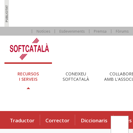
Notícies
Esdeveniments
Premsa
Fòrums
RECURSOS
CONEIXEU
COL·LABOR
I SERVEIS
SOFTCATALÀ
AMB L'ASSOCI
Traductor
Corrector
Diccionaris
Eines