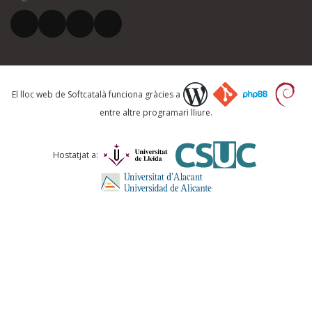
El vostre correu electrònic *
Què proposeu?
El lloc web de Softcatalà funciona gràcies a
entre altre programari lliure.
Comentari *
Hostatjat a:
ENVIA