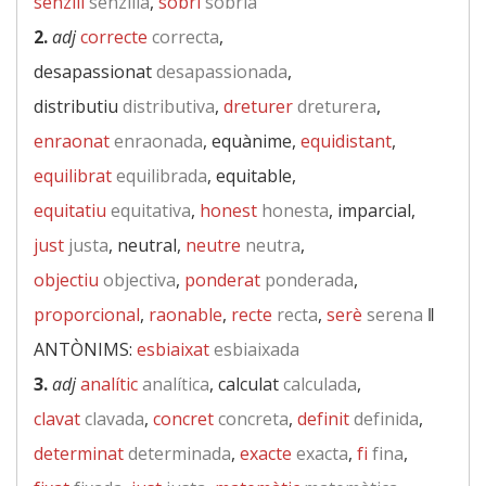
senzill
senzilla
,
sobri
sòbria
2.
adj
correcte
correcta
,
desapassionat
desapassionada
,
distributiu
distributiva
,
dreturer
dreturera
,
enraonat
enraonada
, equànime,
equidistant
,
equilibrat
equilibrada
, equitable,
equitatiu
equitativa
,
honest
honesta
, imparcial,
just
justa
, neutral,
neutre
neutra
,
objectiu
objectiva
,
ponderat
ponderada
,
proporcional
,
raonable
,
recte
recta
,
serè
serena
‖
ANTÒNIMS:
esbiaixat
esbiaixada
3.
adj
analític
analítica
, calculat
calculada
,
clavat
clavada
,
concret
concreta
,
definit
definida
,
determinat
determinada
,
exacte
exacta
,
fi
fina
,