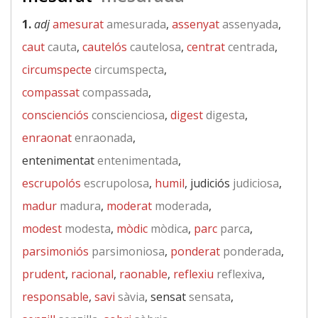
1.
adj
amesurat
amesurada
,
assenyat
assenyada
,
caut
cauta
,
cautelós
cautelosa
,
centrat
centrada
,
circumspecte
circumspecta
,
compassat
compassada
,
conscienciós
conscienciosa
,
digest
digesta
,
enraonat
enraonada
,
entenimentat
entenimentada
,
escrupolós
escrupolosa
,
humil
, judiciós
judiciosa
,
madur
madura
,
moderat
moderada
,
modest
modesta
,
mòdic
mòdica
,
parc
parca
,
parsimoniós
parsimoniosa
,
ponderat
ponderada
,
prudent
,
racional
,
raonable
,
reflexiu
reflexiva
,
responsable
,
savi
sàvia
, sensat
sensata
,